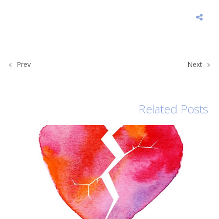
Prev
Next
Related Posts