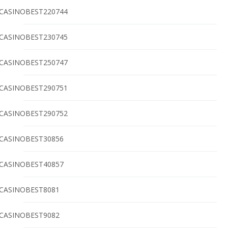
CASINOBEST220744
CASINOBEST230745
CASINOBEST250747
CASINOBEST290751
CASINOBEST290752
CASINOBEST30856
CASINOBEST40857
CASINOBEST8081
CASINOBEST9082