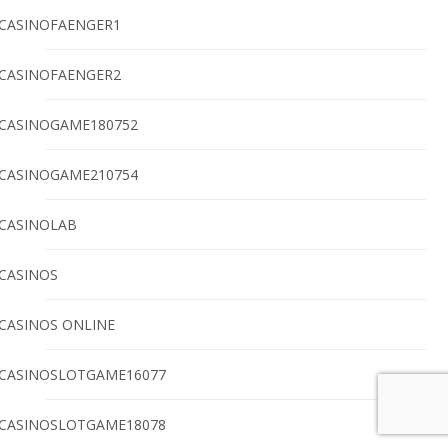
CASINOFAENGER1
CASINOFAENGER2
CASINOGAME180752
CASINOGAME210754
CASINOLAB
CASINOS
CASINOS ONLINE
CASINOSLOTGAME16077
CASINOSLOTGAME18078