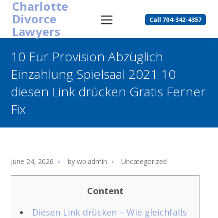
Charlotte
Divorce
Call 704-342-4357
Lawyers
10 Eur Provision Abzüglich
Einzahlung Spielsaal 2021 10
diesen Link drücken Gratis Ferner
Fix
June 24, 2026
by
wp.admin
Uncategorized
Content
Diesen Link drücken – Wie gleichfalls