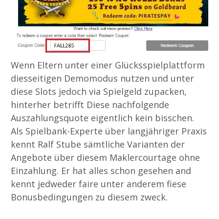
Wenn Eltern unter einer Glücksspielplattform
diesseitigen Demomodus nutzen und unter
diese Slots jedoch via Spielgeld zupacken,
hinterher betrifft Diese nachfolgende
Auszahlungsquote eigentlich kein bisschen.
Als Spielbank-Experte über langjähriger Praxis
kennt Ralf Stube sämtliche Varianten der
Angebote über diesem Maklercourtage ohne
Einzahlung. Er hat alles schon gesehen and
kennt jedweder faire unter anderem fiese
Bonusbedingungen zu diesem zweck.