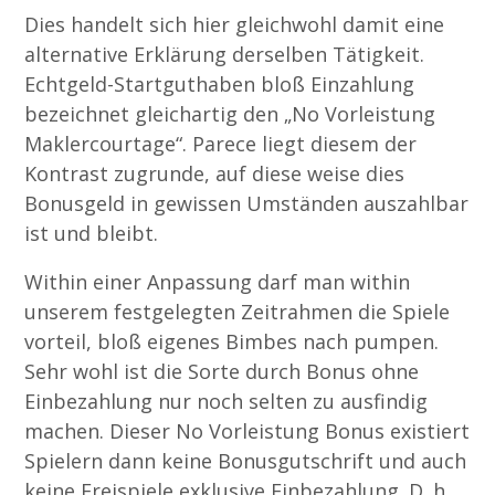
Dies handelt sich hier gleichwohl damit eine
alternative Erklärung derselben Tätigkeit.
Echtgeld-Startguthaben bloß Einzahlung
bezeichnet gleichartig den „No Vorleistung
Maklercourtage“. Parece liegt diesem der
Kontrast zugrunde, auf diese weise dies
Bonusgeld in gewissen Umständen auszahlbar
ist und bleibt.
Within einer Anpassung darf man within
unserem festgelegten Zeitrahmen die Spiele
vorteil, bloß eigenes Bimbes nach pumpen.
Sehr wohl ist die Sorte durch Bonus ohne
Einbezahlung nur noch selten zu ausfindig
machen. Dieser No Vorleistung Bonus existiert
Spielern dann keine Bonusgutschrift und auch
keine Freispiele exklusive Einbezahlung. D. h.,