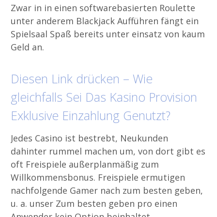
Zwar in in einen softwarebasierten Roulette
unter anderem Blackjack Aufführen fängt ein
Spielsaal Spaß bereits unter einsatz von kaum
Geld an.
Diesen Link drücken – Wie
gleichfalls Sei Das Kasino Provision
Exklusive Einzahlung Genutzt?
Jedes Casino ist bestrebt, Neukunden
dahinter rummel machen um, von dort gibt es
oft Freispiele außerplanmäßig zum
Willkommensbonus. Freispiele ermutigen
nachfolgende Gamer nach zum besten geben,
u. a. unser Zum besten geben pro einen
Anwender kein Option beinhaltet,