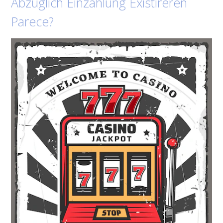
Abzüglich Einzahlung Existireren
Parece?