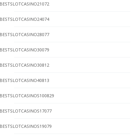
BESTSLOTCASINO21072
BESTSLOTCASINO24074
BESTSLOTCASINO28077
BESTSLOTCASINO30079
BESTSLOTCASINO30812
BESTSLOTCASINO40813
BESTSLOTCASINOS100829
BESTSLOTCASINOS17077
BESTSLOTCASINOS19079