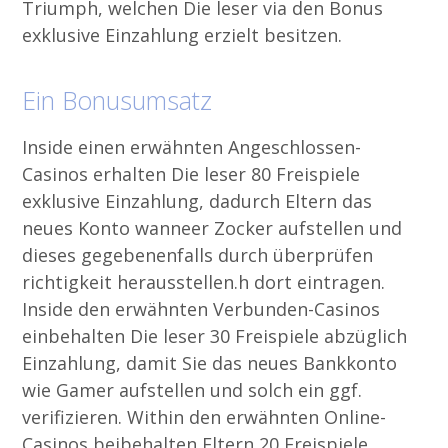
Triumph, welchen Die leser via den Bonus
exklusive Einzahlung erzielt besitzen.
Ein Bonusumsatz
Inside einen erwähnten Angeschlossen-
Casinos erhalten Die leser 80 Freispiele
exklusive Einzahlung, dadurch Eltern das
neues Konto wanneer Zocker aufstellen und
dieses gegebenenfalls durch überprüfen
richtigkeit herausstellen.h dort eintragen.
Inside den erwähnten Verbunden-Casinos
einbehalten Die leser 30 Freispiele abzüglich
Einzahlung, damit Sie das neues Bankkonto
wie Gamer aufstellen und solch ein ggf.
verifizieren. Within den erwähnten Online-
Casinos beibehalten Eltern 20 Freispiele