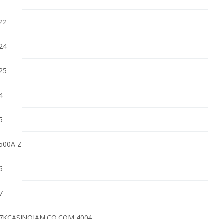
22
24
25
4
5
500A Z
6
7
7KCASINOJAM.CO.COM 4004