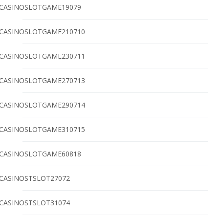
CASINOSLOTGAME19079
CASINOSLOTGAME210710
CASINOSLOTGAME230711
CASINOSLOTGAME270713
CASINOSLOTGAME290714
CASINOSLOTGAME310715
CASINOSLOTGAME60818
CASINOSTSLOT27072
CASINOSTSLOT31074