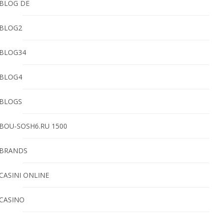
BLOG DE
BLOG2
BLOG34
BLOG4
BLOGS
BOU-SOSH6.RU 1500
BRANDS
CASINI ONLINE
CASINO