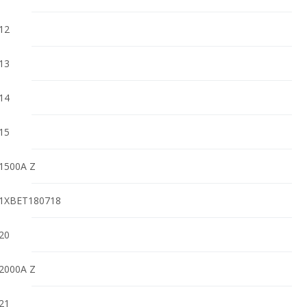
12
13
14
15
1500A Z
1XBET180718
20
2000A Z
21