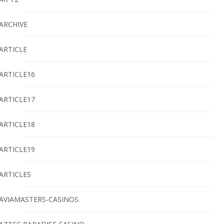
ARCHIVE
ARTICLE
ARTICLE16
ARTICLE17
ARTICLE18
ARTICLE19
ARTICLES
AVIAMASTERS-CASINOS