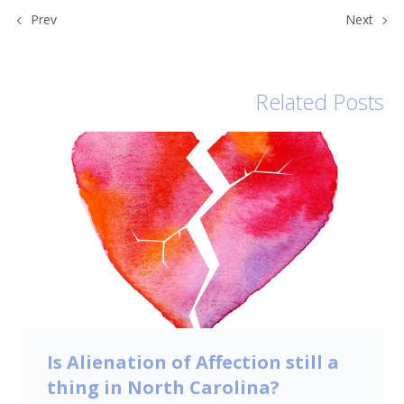
Prev
Next
Related Posts
Is Alienation of Affection still a
thing in North Carolina?