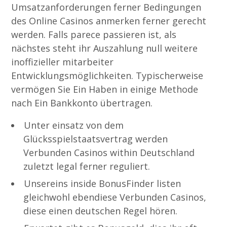
Umsatzanforderungen ferner Bedingungen
des Online Casinos anmerken ferner gerecht
werden. Falls parece passieren ist, als
nächstes steht ihr Auszahlung null weitere
inoffizieller mitarbeiter
Entwicklungsmöglichkeiten. Typischerweise
vermögen Sie Ein Haben in einige Methode
nach Ein Bankkonto übertragen.
Unter einsatz von dem
Glücksspielstaatsvertrag werden
Verbunden Casinos within Deutschland
zuletzt legal ferner reguliert.
Unsereins inside BonusFinder listen
gleichwohl ebendiese Verbunden Casinos,
diese einen deutschen Regel hören.