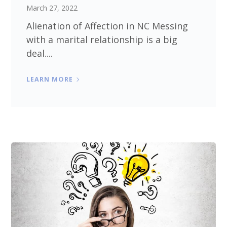
March 27, 2022
Alienation of Affection in NC Messing
with a marital relationship is a big
deal....
LEARN MORE