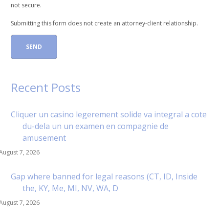
not secure.
Submitting this form does not create an attorney-client relationship.
Recent Posts
Cliquer un casino legerement solide va integral a cote
du-dela un un examen en compagnie de
amusement
August 7, 2026
Gap where banned for legal reasons (CT, ID, Inside
the, KY, Me, MI, NV, WA, D
August 7, 2026