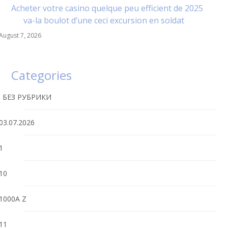
Acheter votre casino quelque peu efficient de 2025
va-la boulot d’une ceci excursion en soldat
August 7, 2026
Categories
! БЕЗ РУБРИКИ
03.07.2026
1
10
1000A Z
11