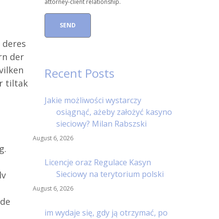
attorney-client relationship.
e deres
rn der
vilken
Recent Posts
r tiltak
Jakie możliwości wystarczy
osiągnąć, ażeby założyć kasyno
sieciowy? Milan Rabszski
August 6, 2026
g.
Licencje oraz Regulace Kasyn
Sieciowy na terytorium polski
lv
August 6, 2026
ade
im wydaje się, gdy ją otrzymać, po