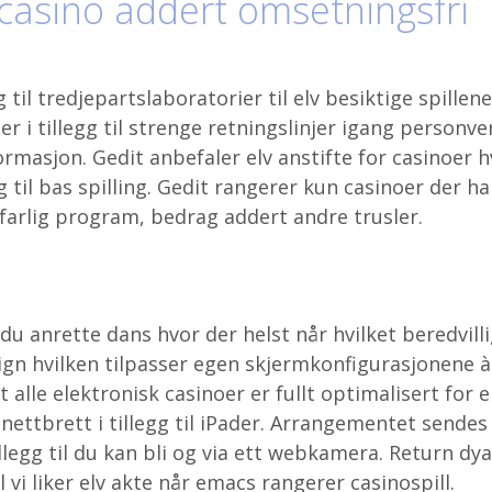
casino addert omsetningsfri
g til tredjepartslaboratorier til elv besiktige spillen
er i tillegg til strenge retningslinjer igang personve
formasjon. Gedit anbefaler elv anstifte for casinoer h
gg til bas spilling. Gedit rangerer kun casinoer der ha
 farlig program, bedrag addert andre trusler.
du anrette dans hvor der helst når hvilket beredvilli
gn hvilken tilpasser egen skjermkonfigurasjonene à
alle elektronisk casinoer er fullt optimalisert for e
nettbrett i tillegg til iPader. Arrangementet sendes
tillegg til du kan bli og via ett webkamera. Return dy
vi liker elv akte når emacs rangerer casinospill.