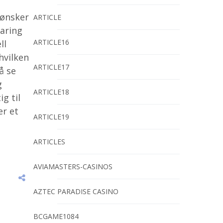
 ønsker
ARTICLE
faring
ARTICLE16
ll
hvilken
ARTICLE17
å se
g
ARTICLE18
ig til
er et
ARTICLE19
ARTICLES
AVIAMASTERS-CASINOS
AZTEC PARADISE CASINO
BCGAME1084