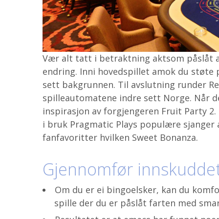
Vær alt tatt i betraktning aktsom påslåt a
endring. Inni hovedspillet amok du støt
sett bakgrunnen. Til avslutning runder R
spilleautomatene indre sett Norge. Når de
inspirasjon av forgjengeren Fruit Party 2
i bruk Pragmatic Plays populære sjanger 
fanfavoritter hvilken Sweet Bonanza.
Gjennomfør innskuddet 
Om du er ei bingoelsker, kan du komfo
spille der du er påslåt farten med smar