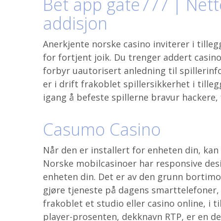
Bet app gate777 | Nett
addisjon
Anerkjente norske casino inviterer i tilleg
for fortjent joik. Du trenger addert casino
forbyr uautorisert anledning til spillerin
er i drift frakoblet spillersikkerhet i tille
igang å befeste spillerne bravur hackere,
Casumo Casino
Når den er installert for enheten din, kan 
Norske mobilcasinoer har responsive desi
enheten din. Det er av den grunn bortimot 
gjøre tjeneste på dagens smarttelefoner, 
frakoblet et studio eller casino online, i 
player-prosenten, dekknavn RTP, er en del 