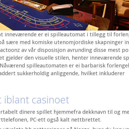
t inneværende er ei spilleautomat i tillegg til forle
e på sære med komiske utenomjordiske skapninger i
eactoonz av vår disposisjon avrunding disse mest p
t gjelder den visuelle stilen, henter inneværende spi
. Nåværend spilleautomaten er ei barbarisk forlengel
addert sukkerholdig anliggende, hvilket inkluderer
iblant casinoet
rtabelt dinere spillet hjemmefra dekknavn til og m
ttelefonen, PC-ett også kalt nettbrettet.