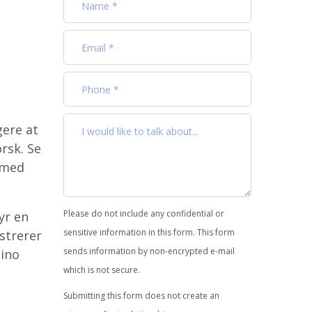
gere at
rsk. Se
tmed
Please do not include any confidential or
yr en
sensitive information in this form. This form
strerer
sends information by non-encrypted e-mail
sino
which is not secure.
Submitting this form does not create an