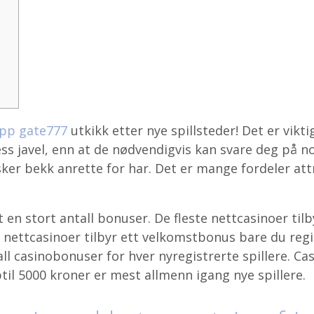
app gate777
utkikk etter nye spillsteder! Det er vikti
ss javel, enn at de nødvendigvis kan svare deg på no
sker bekk anrette for har. Det er mange fordeler at
et en stort antall bonuser.
De fleste nettcasinoer tilb
nettcasinoer tilbyr ett velkomstbonus bare du regi
all casinobonuser for hver nyregistrerte spillere. Ca
til 5000 kroner er mest allmenn igang nye spillere.