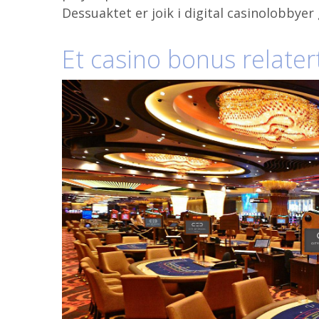
Dessuaktet er joik i digital casinolobby
Et casino bonus relater