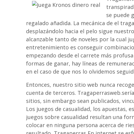
transpirad
se puede g
regalado añadida. La mecánica de el traga
desplazándolo hacia el pelo sigue nuestro
alcanzable tanto de noveles por la cual ju
entretenimiento es conseguir combinacio
empezando desde el carrete más profusam
formas de ganar, hay líneas de remuneraci
en el caso de que nos lo olvidemos seguid
Entonces, nuestro sitio web nunca recog
cuenta de terceros. Tragaperrasweb.serí­a
sitios, sin embargo sean publicados, vin
Los juegos de casualidad, los apuestas, 
juegos sobre casualidad resultan una fo
colocar en ninguna persona acerca de rie
resultado, Tragaperras En internet se esf