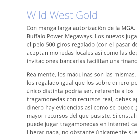
Wild West Gold
Con manga larga autorización de la MGA,
Buffalo Power Megaways. Los nuevos juga
el pelo 500 giros regalado (con el pasar 
aceptan monedas locales así­ como las de
invitaciones bancarias facilitan una financ
Realmente, los máquinas son las mismas, 
los regalado igual que los sobre dinero po
único distinta podrí­a ser, referente a los
tragamonedas con recursos real, debes a
dinero hay evidencias así­ como se puede 
mayor recursos del que pusiste. Sí cristali
puede jugar tragamonedas en internet c
liberar nada, no obstante únicamente si e