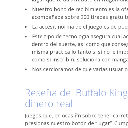
Nuestro bono de recibimiento es la ofe
acompañada sobre 200 tiradas gratuit
La accésit norma de el juego es de poq
Este tipo de tecnología asegura cual 
dentro del suerte, así­ como que conseg
misma practica lo tanto si si no le im
como si inscribirí¡ soluciona con manga
Nos cercioramos de que varias usuario
Reseña del Buffalo Kin
dinero real
Juegos que, en ocasií³n sobre tener carre
presionas nuestro botón de “jugar”. Cump