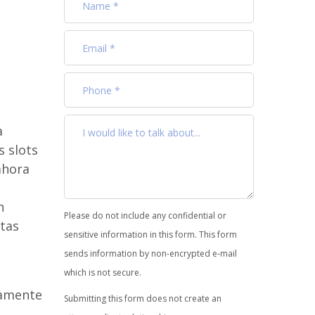
a
s slots
ahora
n
Please do not include any confidential or
stas
sensitive information in this form. This form
s
sends information by non-encrypted e-mail
which is not secure.
camente
Submitting this form does not create an