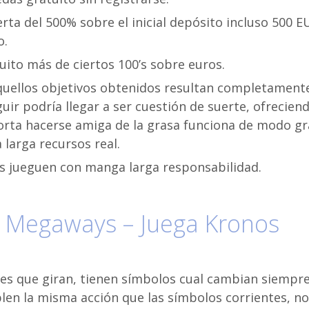
rta del 500% sobre el inicial depósito incluso 500 E
o.
uito más de ciertos 100’s sobre euros.
aquellos objetivos obtenidos resultan completament
uir podrí­a llegar a ser cuestión de suerte, ofreciend
porta hacerse amiga de la grasa funciona de modo gr
 larga recursos real.
s jueguen con manga larga responsabilidad.
g Megaways – Juega Kronos
tes que giran, tienen símbolos cual cambian siempre
len la misma acción que las símbolos corrientes, no