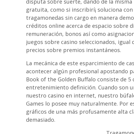
disputa sobre suerte, dando de la misma 
gratuita, como si inscribirí¡ soluciona co
tragamonedas sin cargo en manera demo re
créditos online acerca de espacio sobre di
remuneración, bonos así­ como asignacion
juegos sobre casino seleccionados, igual 
precios sobre premios instantáneos.
La mecánica de este esparcimiento de casi
acontecer algún profesional apostando pa
Book of the Golden Buffalo consiste de 5 
entretenimiento definición. Cuando son u
nuestro casino en internet, nuestro búfalo 
Games lo posee muy naturalmente. Por eso
gráficos de una más profusamente alta cla
demasiado.
Tragamoned