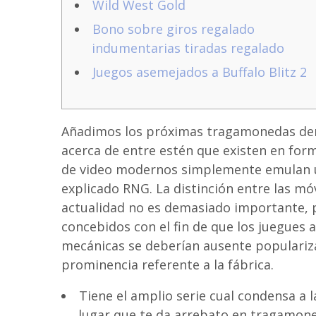
Wild West Gold
Bono sobre giros regalado
indumentarias tiradas regalado
Juegos asemejados a Buffalo Blitz 2
Añadimos los próximas tragamonedas dem
acerca de entre estén que existen en form
de video modernos simplemente emulan un
explicado RNG.
La distinción entre las móv
actualidad no es demasiado importante, 
concebidos con el fin de que los juegues 
mecánicas se deberían ausente populariz
prominencia referente a la fábrica.
Tiene el amplio serie cual condensa a 
lugar que te da arrebato en tragamoned