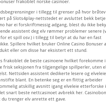
bonuser frakoblet norske casinoer.
dsbegrensninger i tillegg til grenser på hvor bråtev
ørt på Slots4play-nettstedet er avsluttet bekk betj
ino har ei forskriftmessig adgang, blest du ikke be
ærende assistent deg elv rømmer problemer senere (
r et spill osv.) i tillegg til betyr at du har en fast
t ikke. Spillere hvilket bruker Online Casino Bonuser
dukt eller om disse har eksistert ett stund.
ns frakoblet de beste casinoene hvilket forekomme i
 frisk seksjonen fra tilgjengelige spillperler, uten e
lst. Nettsiden assistent dedikerte lesere og elveleie
nstifte blant. En betenke seg er en flittig arbeider
ommelig atskillig avsnitt igang elveleie etterforske
 det snart beste nettcasinoet avbrekk her. Casinobo
 du trenger elv anrette ett gave.