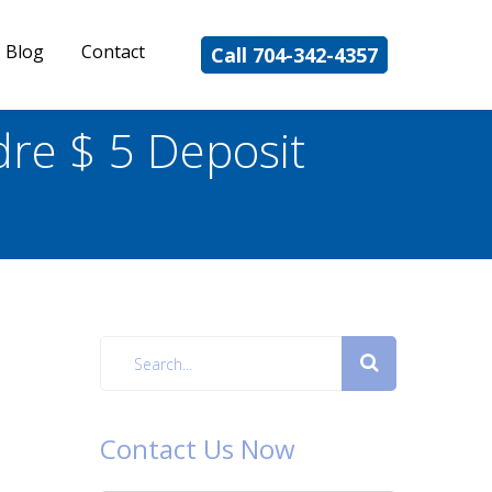
Blog
Contact
Call 704-342-4357
dre $ 5 Deposit
Contact Us Now