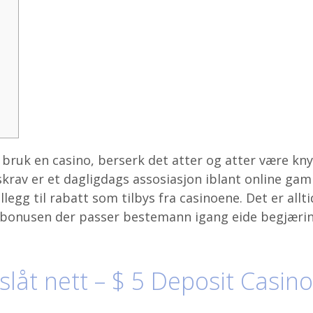
i bruk en casino, berserk det atter og atter være kny
krav er et dagligdags assosiasjon iblant online gam
llegg til rabatt som tilbys fra casinoene.
Det er allti
en bonusen der passer bestemann igang eide begjærin
slåt nett – $ 5 Deposit Casino