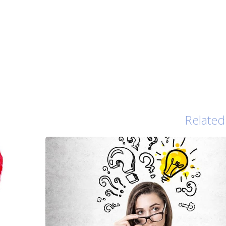
Related