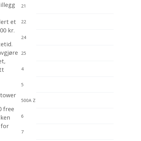
illegg
21
ert et
22
00 kr.
24
etid.
avgjøre
25
et,
tt
4
5
500A Z
0 free
6
lken
 for
7