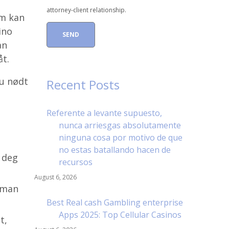
attorney-client relationship.
om kan
ino
an
åt.
du nødt
Recent Posts
Referente a levante supuesto,
nunca arriesgas absolutamente
ninguna cosa por motivo de que
no estas batallando hacen de
 deg
recursos
August 6, 2026
e man
Best Real cash Gambling enterprise
Apps 2025: Top Cellular Casinos
t,