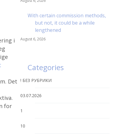
August 6, 2026
With certain commission methods,
but not, it could be a while
lengthened
August 6, 2026
ring i
eg
lige
t
Categories
! БЕЗ РУБРИКИ
om. Det
u
03.07.2026
tiva.
n for
1
10