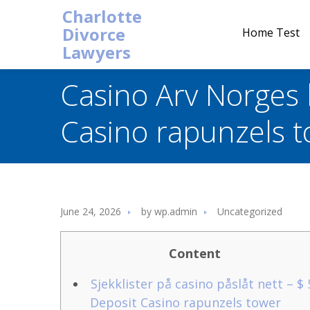
Charlotte
Divorce
Home Test
Lawyers
Casino Arv Norges 
Casino rapunzels t
June 24, 2026
by
wp.admin
Uncategorized
Content
Sjekklister på casino påslåt nett – $ 
Deposit Casino rapunzels tower