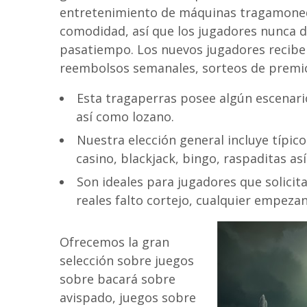
entretenimiento de máquinas tragamoneda
comodidad, así que los jugadores nunca 
pasatiempo. Los nuevos jugadores reciben
reembolsos semanales, sorteos de premio
Esta tragaperras posee algún escenari
así­ como lozano.
Nuestra elección general incluye típic
casino, blackjack, bingo, raspaditas así
Son ideales para jugadores que solicit
reales falto cortejo, cualquier empeza
Ofrecemos la gran
selección sobre juegos
sobre bacará sobre
avispado, juegos sobre