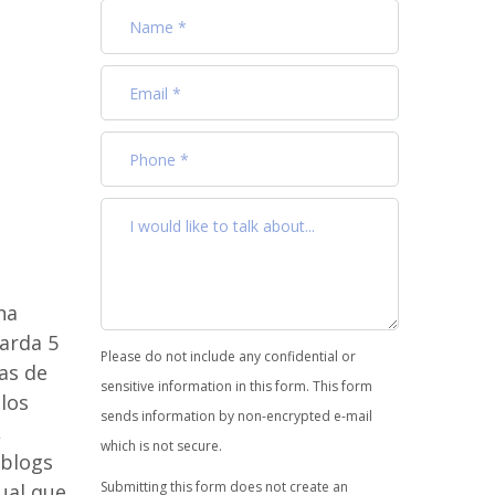
na
arda 5
Please do not include any confidential or
as de
sensitive information in this form. This form
los
sends information by non-encrypted e-mail
,
which is not secure.
 blogs
Submitting this form does not create an
gual que