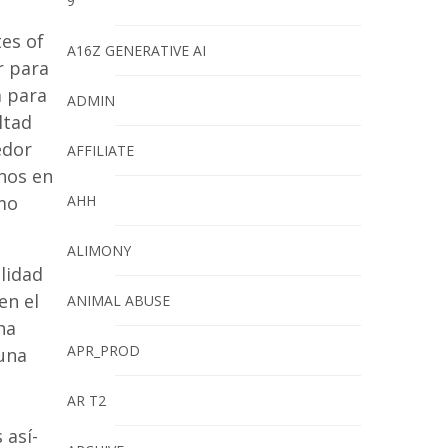
9
es of
A16Z GENERATIVE AI
r para
a para
ADMIN
ltad
edor
AFFILIATE
inos en
mo
AHH
ALIMONY
lidad
en el
ANIMAL ABUSE
ha
APR_PROD
 una
AR T2
 así­