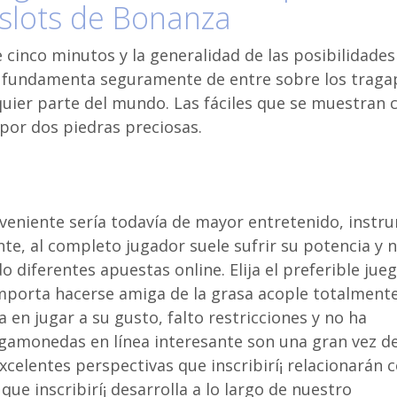
 slots de Bonanza
cinco minutos y la generalidad de las posibilidade
e fundamenta seguramente de entre sobre los traga
uier parte del mundo. Las fáciles que se muestran 
or dos piedras preciosas.
veniente serí­a todavía de mayor entretenido, inst
te, al completo jugador suele sufrir su potencia y 
o diferentes apuestas online. Elija el preferible jue
mporta hacerse amiga de la grasa acople totalment
 en jugar a su gusto, falto restricciones y no ha
agamonedas en línea interesante son una gran vez d
xcelentes perspectivas que inscribirí¡ relacionarán 
que inscribirí¡ desarrolla a lo largo de nuestro