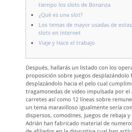
tiempo los slots de Bonanza
¿Qué es una slot?
Los temas de mayor usadas de estas
slots en internet
Viaje y Hace el trabajo
Después, hallarás un listado con los oper
proposición sobre juegos desplazándolo h
desplazándolo hacia el pelo cual cumplim
tragamonedas de video impulsada por el
carretes así­ como 12 líneas sobre remun
un tema maravilloso igualmente serí­a com
dispersos, comodines, juegos de rebaja y 
Adrián han fabricado material de numeros
de afiliados en la disyuntiva cual han artí