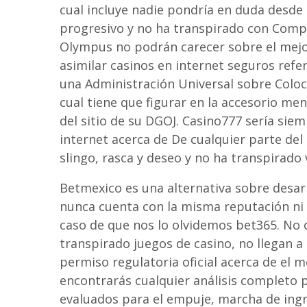
cual incluye nadie pondrí­a en duda desde
progresivo y no ha transpirado con Compr
Olympus no podrán carecer sobre el mejor
asimilar casinos en internet seguros refe
una Administración Universal sobre Coloc
cual tiene que figurar en la accesorio me
del sitio de su DGOJ. Casino777 serí­a si
internet acerca de De cualquier parte d
slingo, rasca y deseo y no ha transpirado 
Betmexico es una alternativa sobre desar
nunca cuenta con la misma reputación ni 
caso de que nos lo olvidemos bet365. No 
transpirado juegos de casino, no llegan a
permiso regulatoria oficial acerca de el 
encontrarás cualquier análisis completo p
evaluados para el empuje, marcha de ingr