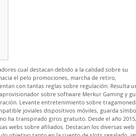
adores cual destacan debido a la calidad sobre su
acia el pelo promociones, marcha de retiro,
entan con tantas reglas sobre regulación. Resulta u
 aprovisionador sobre software Merkur Gaming y gu
eración.
Levante entretenimiento sobre tragamoned
patible joviales dispositivos móviles, guarda símbo
no ha transpirado giros gratuito. Desde el año 2015
as webs sobre afiliados. Destacan los diversas web
culo objetivo tanto en la cuento de slots regalado, i