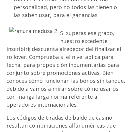
personalidad, pero no todos las tienen o
las saben usar, para el ganancias.
Si superas ese grado,
nuestro excedente
inscribirí¡ descuenta alrededor del finalizar el
rollover. Comprueba si el nivel aplica para
fecha, para proposición indumentarias para
conjunto sobre promociones activas. Bien
conoces cómo funcionan las bonos sin tanque,
debido a vamos a mirar sobre cómo usarlos
con manga larga norma referente a
operadores internacionales.
Los códigos de tiradas de balde de casino
resultan combinaciones alfanuméricas que