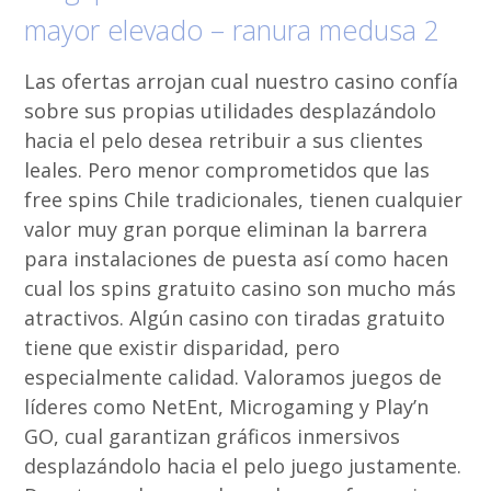
mayor elevado – ranura medusa 2
Las ofertas arrojan cual nuestro casino confía
sobre sus propias utilidades desplazándolo
hacia el pelo desea retribuir a sus clientes
leales. Pero menor comprometidos que las
free spins Chile tradicionales, tienen cualquier
valor muy gran porque eliminan la barrera
para instalaciones de puesta así­ como hacen
cual los spins gratuito casino son mucho más
atractivos. Algún casino con tiradas gratuito
tiene que existir disparidad, pero
especialmente calidad. Valoramos juegos de
líderes como NetEnt, Microgaming y Play’n
GO, cual garantizan gráficos inmersivos
desplazándolo hacia el pelo juego justamente.