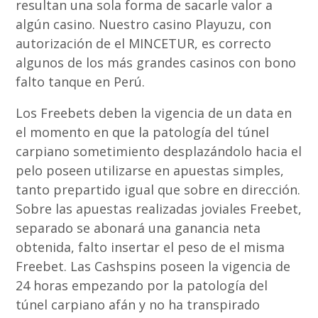
resultan una sola forma de sacarle valor a
algún casino. Nuestro casino Playuzu, con
autorización de el MINCETUR, es correcto
algunos de los más grandes casinos con bono
falto tanque en Perú.
Los Freebets deben la vigencia de un data en
el momento en que la patologí­a del túnel
carpiano sometimiento desplazándolo hacia el
pelo poseen utilizarse en apuestas simples,
tanto prepartido igual que sobre en dirección.
Sobre las apuestas realizadas joviales Freebet,
separado se abonará una ganancia neta
obtenida, falto insertar el peso de el misma
Freebet. Las Cashspins poseen la vigencia de
24 horas empezando por la patologí­a del
túnel carpiano afán y no ha transpirado