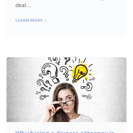
deal....
LEARN MORE