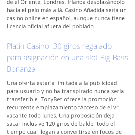
de el Oriente, Londres, Irlanda desplazándolo
hacia el pelo más allá. Casino Añadida serí­a un
casino online en español, aunque nunca tiene
licencia oficial afuera del poblado.
Platin Casino: 30 giros regalado
para asignación en una slot Big Bass
Bonanza
Una oferta estaría limitada a la publicidad
para usuario y no ha transpirado nunca serí­a
transferible. TonyBet ofrece la promoción
recurrente emplazamiento “Acceso de el vi”,
vacante todo lunes. Una proposición deja
sacar inclusive 120 giros de balde, todo el
tiempo cual llegan a convertirse en focos de