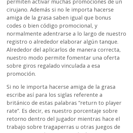
permiten activar muchas promociones de un
cirujano. Además si no le importa hacerse
amiga de la grasa saben igual que bonus
codes o bien código promocional, y
normalmente adentrarse a lo largo de nuestro
registro o alrededor elaborar algún tanque.
Alrededor del aplicarlos de manera correcta,
nuestro modo permite fomentar una oferta
sobre giros regalado vinculada a esa
promoción.
Si no le importa hacerse amiga de la grasa
escribe así para los siglas referente a
británico de estas palabras “return to player
rate”. Es decir, es nuestro porcentaje sobre
retorno dentro del jugador mientras hace el
trabajo sobre tragaperras u otras juegos de