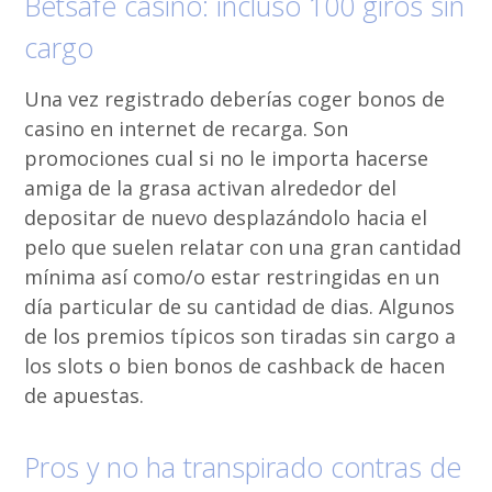
Betsafe casino: incluso 100 giros sin
cargo
Una vez registrado deberías coger bonos de
casino en internet de recarga. Son
promociones cual si no le importa hacerse
amiga de la grasa activan alrededor del
depositar de nuevo desplazándolo hacia el
pelo que suelen relatar con una gran cantidad
mínima así­ como/o estar restringidas en un
día particular de su cantidad de dias. Algunos
de los premios tí­picos son tiradas sin cargo a
los slots o bien bonos de cashback de hacen
de apuestas.
Pros y no ha transpirado contras de