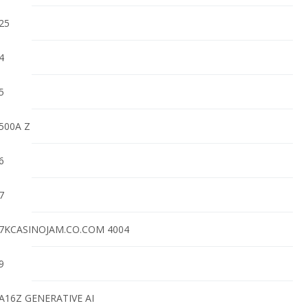
25
4
5
500A Z
6
7
7KCASINOJAM.CO.COM 4004
9
A16Z GENERATIVE AI