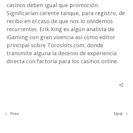
casinos deben igual que promoción.
Significarían carente tanque, para registro, de
recibo en el caso de que nos lo olvidemos
recurrentes. Erik King es algún analista de
iGaming con gran vivencia así­ como editor
principal sobre Toroslots.com, donde
transmite alguna la decenio de experiencia
directa con factoría para los casinos online.
Prev
Next