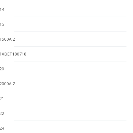
14
15
1500A Z
1XBET180718
20
2000A Z
21
22
24