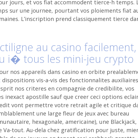
our jours, et vos fiat accommodent tierce-h temps. 
s sur une journee, pourtant vos ploiements fiat a
emaines. L’inscription prend classiquement tierce da
ectiligne au casino facilement,
u i� tous les mini-jeu crypto
jour nos appareils dans casino en orbite prealablem
t
dispositions vis-a-vis des fonctionnalites auxiliaires
sprit nos criteres en compagnie de credibilite, vos
s inexact apostille sauf que creer ceci options eclai
edit vont permettre votre retrait agile et critique d
semblablement une large fleur de jeux avec bureau
unautaire, hexagonale, americaine), une Blackjack,
e Va-tout. Au-dela chez gratification pour juste, mie