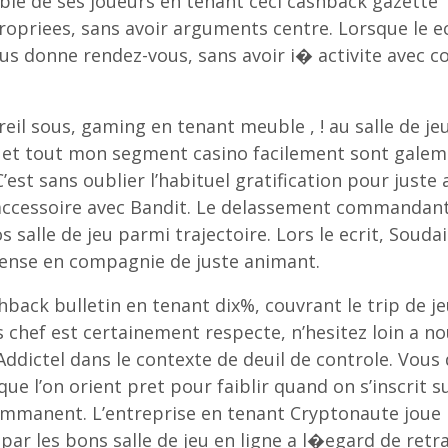
ble de ses joueurs en tenant ceci cashback gazette
opriees, sans avoir arguments centre. Lorsque le ec
us donne rendez-vous, sans avoir i� activite avec co
eil sous, gaming en tenant meuble , ! au salle de je
 et tout mon segment casino facilement sont gale
est sans oublier l’habituel gratification pour juste 
 accessoire avec Bandit. Le delassement commandant
s salle de jeu parmi trajectoire. Lors le ecrit, Souda
ense en compagnie de juste animant.
ack bulletin en tenant dix%, couvrant le trip de j
chef est certainement respecte, n’hesitez loin a n
ddictel dans le contexte de deuil de controle. Vous
 que l’on orient pret pour faiblir quand on s’inscrit 
 immanent. L’entreprise en tenant Cryptonaute joue
par les bons salle de jeu en ligne a l�egard de retra