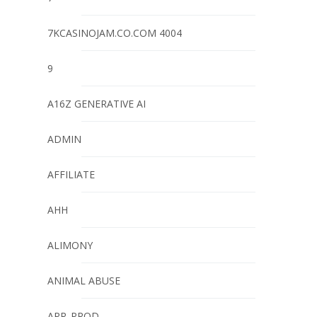
7KCASINOJAM.CO.COM 4004
9
A16Z GENERATIVE AI
ADMIN
AFFILIATE
AHH
ALIMONY
ANIMAL ABUSE
APR_PROD