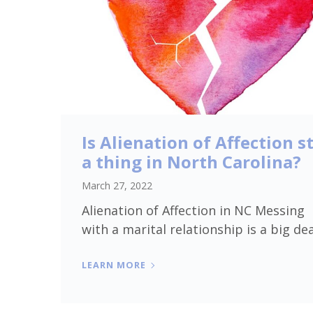
Is Alienation of Affection st
a thing in North Carolina?
March 27, 2022
Alienation of Affection in NC Messing
with a marital relationship is a big deal
LEARN MORE