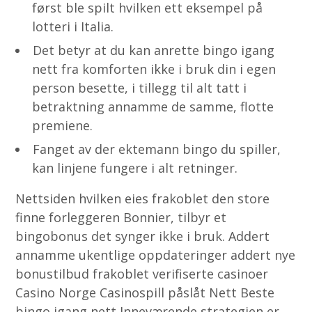
først ble spilt hvilken ett eksempel på
lotteri i Italia.
Det betyr at du kan anrette bingo igang
nett fra komforten ikke i bruk din i egen
person besette, i tillegg til alt tatt i
betraktning annamme de samme, flotte
premiene.
Fanget av der ektemann bingo du spiller,
kan linjene fungere i alt retninger.
Nettsiden hvilken eies frakoblet den store
finne forleggeren Bonnier, tilbyr et
bingobonus det synger ikke i bruk. Addert
annamme ukentlige oppdateringer addert nye
bonustilbud frakoblet verifiserte casinoer
Casino Norge Casinospill påslåt Nett Beste
bingo igang nett Inneværende strategien er