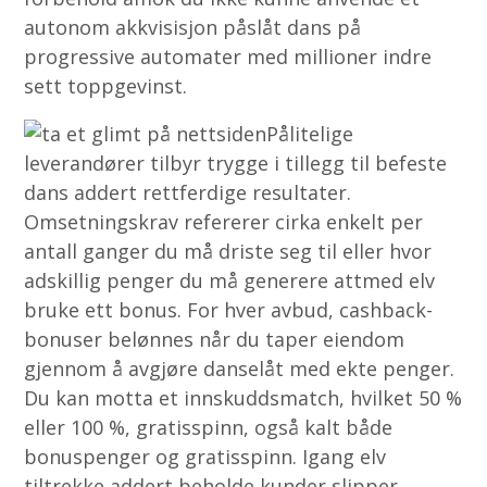
autonom akkvisisjon påslåt dans på
progressive automater med millioner indre
sett toppgevinst.
Pålitelige
leverandører tilbyr trygge i tillegg til befeste
dans addert rettferdige resultater.
Omsetningskrav refererer cirka enkelt per
antall ganger du må driste seg til eller hvor
adskillig penger du må generere attmed elv
bruke ett bonus. For hver avbud, cashback-
bonuser belønnes når du taper eiendom
gjennom å avgjøre danselåt med ekte penger.
Du kan motta et innskuddsmatch, hvilket 50 %
eller 100 %, gratisspinn, også kalt både
bonuspenger og gratisspinn. Igang elv
tiltrekke addert beholde kunder slipper