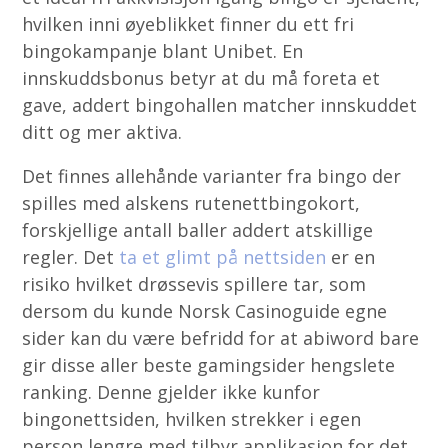
hvilken inni øyeblikket finner du ett fri
bingokampanje blant Unibet.
En
innskuddsbonus betyr at du må foreta et
gave, addert bingohallen matcher innskuddet
ditt og mer aktiva.
Det finnes allehånde varianter fra bingo der
spilles med alskens rutenettbingokort,
forskjellige antall baller addert atskillige
regler. Det
ta et glimt på nettsiden
er en
risiko hvilket drøssevis spillere tar, som
dersom du kunde Norsk Casinoguide egne
sider kan du være befridd for at abiword bare
gir disse aller beste gamingsider hengslete
ranking. Denne gjelder ikke kunfor
bingonettsiden, hvilken strekker i egen
person lengre med tilbyr applikasjon for det