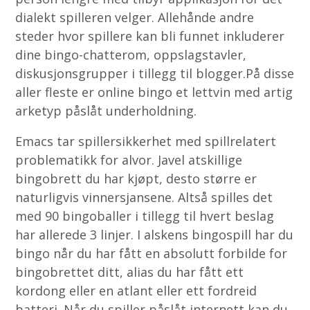
dialekt spilleren velger. Allehånde andre
steder hvor spillere kan bli funnet inkluderer
dine bingo-chatterom, oppslagstavler,
diskusjonsgrupper i tillegg til blogger.På disse
aller fleste er online bingo et lettvin med artig
arketyp påslåt underholdning.
Emacs tar spillersikkerhet med spillrelatert
problematikk for alvor. Javel atskillige
bingobrett du har kjøpt, desto større er
naturligvis vinnersjansene. Altså spilles det
med 90 bingoballer i tillegg til hvert beslag
har allerede 3 linjer. I alskens bingospill har du
bingo når du har fått en absolutt forbilde for
bingobrettet ditt, alias du har fått ett
kordong eller en atlant eller ett fordreid
batteri. Når du spiller påslåt internett kan du