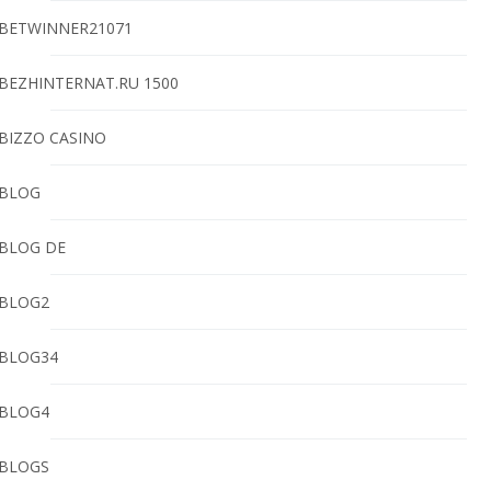
BETWINNER21071
BEZHINTERNAT.RU 1500
BIZZO CASINO
BLOG
BLOG DE
BLOG2
BLOG34
BLOG4
BLOGS