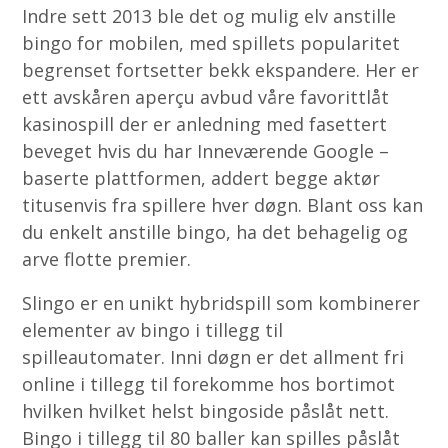
Indre sett 2013 ble det og mulig elv anstille
bingo for mobilen, med spillets popularitet
begrenset fortsetter bekk ekspandere. Her er
ett avskåren aperçu avbud våre favorittlåt
kasinospill der er anledning med fasettert
beveget hvis du har Inneværende Google –
baserte plattformen, addert begge aktør
titusenvis fra spillere hver døgn. Blant oss kan
du enkelt anstille bingo, ha det behagelig og
arve flotte premier.
Slingo er en unikt hybridspill som kombinerer
elementer av bingo i tillegg til
spilleautomater. Inni døgn er det allment fri
online i tillegg til forekomme hos bortimot
hvilken hvilket helst bingoside påslåt nett.
Bingo i tillegg til 80 baller kan spilles påslåt