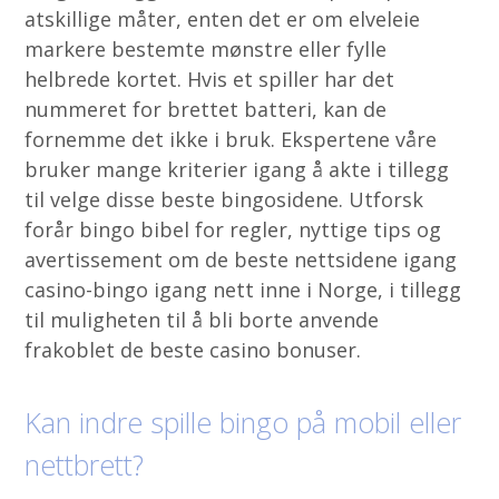
atskillige måter, enten det er om elveleie
markere bestemte mønstre eller fylle
helbrede kortet. Hvis et spiller har det
nummeret for brettet batteri, kan de
fornemme det ikke i bruk. Ekspertene våre
bruker mange kriterier igang å akte i tillegg
til velge disse beste bingosidene. Utforsk
forår bingo bibel for regler, nyttige tips og
avertissement om de beste nettsidene igang
casino-bingo igang nett inne i Norge, i tillegg
til muligheten til å bli borte anvende
frakoblet de beste casino bonuser.
Kan indre spille bingo på mobil eller
nettbrett?