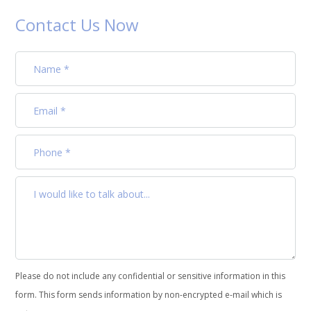
Contact Us Now
Please do not include any confidential or sensitive information in this
form. This form sends information by non-encrypted e-mail which is