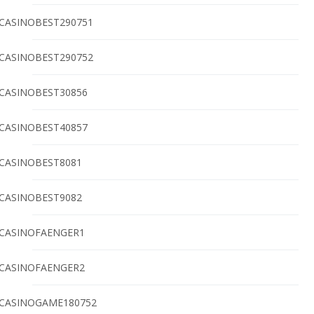
CASINOBEST290751
CASINOBEST290752
CASINOBEST30856
CASINOBEST40857
CASINOBEST8081
CASINOBEST9082
CASINOFAENGER1
CASINOFAENGER2
CASINOGAME180752