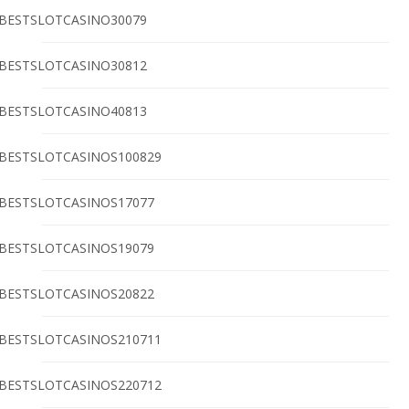
BESTSLOTCASINO30079
BESTSLOTCASINO30812
BESTSLOTCASINO40813
BESTSLOTCASINOS100829
BESTSLOTCASINOS17077
BESTSLOTCASINOS19079
BESTSLOTCASINOS20822
BESTSLOTCASINOS210711
BESTSLOTCASINOS220712