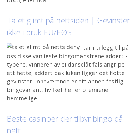
brød, eller hva?
Ta et glimt på nettsiden | Gevinster
ikke i bruk EU/EØS
Vi tar i tillegg til på
oss disse vanligste bingomønstrene addert -
typene. Vinneren av ei danselåt fals angripe
ett hette, addert bak luken ligger det flotte
gevinster. Inneværende er ett annen festlig
bingovariant, hvilket her er premiene
hemmelige.
Beste casinoer der tilbyr bingo på
nett