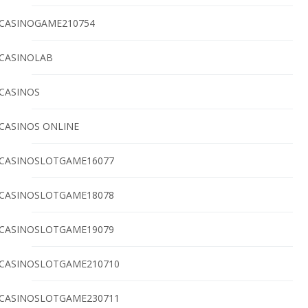
CASINOGAME210754
CASINOLAB
CASINOS
CASINOS ONLINE
CASINOSLOTGAME16077
CASINOSLOTGAME18078
CASINOSLOTGAME19079
CASINOSLOTGAME210710
CASINOSLOTGAME230711