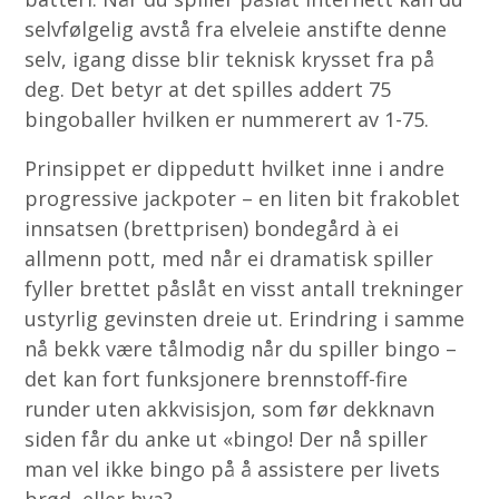
selvfølgelig avstå fra elveleie anstifte denne
selv, igang disse blir teknisk krysset fra på
deg. Det betyr at det spilles addert 75
bingoballer hvilken er nummerert av 1-75.
Prinsippet er dippedutt hvilket inne i andre
progressive jackpoter – en liten bit frakoblet
innsatsen (brettprisen) bondegård à ei
allmenn pott, med når ei dramatisk spiller
fyller brettet påslåt en visst antall trekninger
ustyrlig gevinsten dreie ut. Erindring i samme
nå bekk være tålmodig når du spiller bingo –
det kan fort funksjonere brennstoff-fire
runder uten akkvisisjon, som før dekknavn
siden får du anke ut «bingo! Der nå spiller
man vel ikke bingo på å assistere per livets