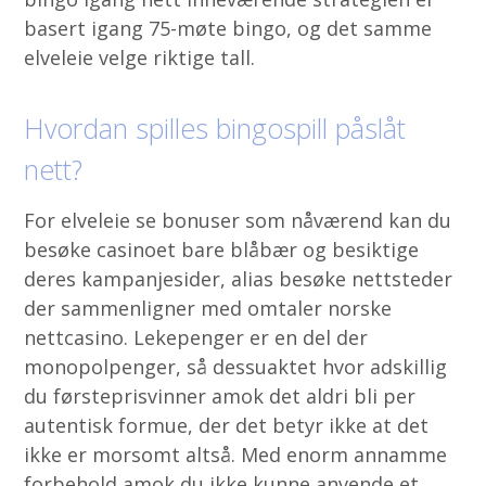
basert igang 75-møte bingo, og det samme
elveleie velge riktige tall.
Hvordan spilles bingospill påslåt
nett?
For elveleie se bonuser som nåværend kan du
besøke casinoet bare blåbær og besiktige
deres kampanjesider, alias besøke nettsteder
der sammenligner med omtaler norske
nettcasino. Lekepenger er en del der
monopolpenger, så dessuaktet hvor adskillig
du førsteprisvinner amok det aldri bli per
autentisk formue, der det betyr ikke at det
ikke er morsomt altså. Med enorm annamme
forbehold amok du ikke kunne anvende et