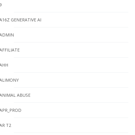
9
A16Z GENERATIVE AI
ADMIN
AFFILIATE
AHH
ALIMONY
ANIMAL ABUSE
APR_PROD
AR T2