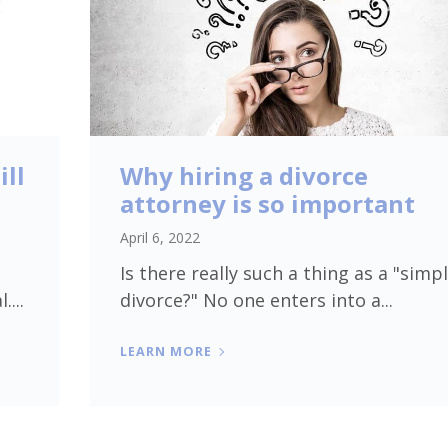
ill
Why hiring a divorce
attorney is so important
April 6, 2022
Is there really such a thing as a "simp
....
divorce?" No one enters into a...
LEARN MORE