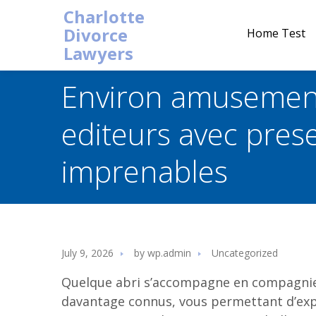
Charlotte
Divorce
Home Test
Lawyers
Environ amusement 
editeurs avec pres
imprenables
July 9, 2026
by
wp.admin
Uncategorized
Quelque abri s’accompagne en compagnie 
davantage connus, vous permettant d’exp