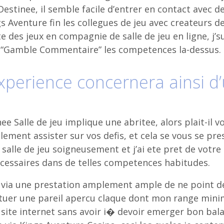
Destinee, il semble facile d’entrer en contact avec d
gs Aventure fin les collegues de jeu avec createurs de
te des jeux en compagnie de salle de jeu en ligne, j’su
e “Gamble Commentaire” les competences la-dessus.
xperience concernera ainsi d
 Salle de jeu implique une abritee, alors plait-il v
ement assister sur vos defis, et cela se vous se pre
alle de jeu soigneusement et j’ai ete pret de votre
cessaires dans de telles competences habitudes.
via une prestation amplement ample de ne point d
ectuer une pareil apercu claque dont mon range mi
 site internet sans avoir i� devoir emerger bon bal