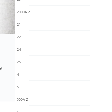
2000A Z
21
22
24
25
le
4
5
500A Z
6