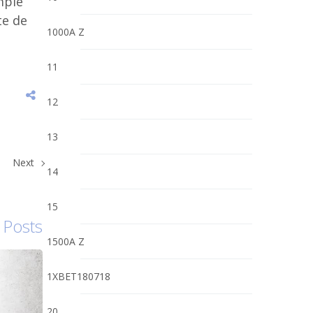
mple
te de
1000A Z
11
12
13
Next
14
15
 Posts
1500A Z
1XBET180718
20