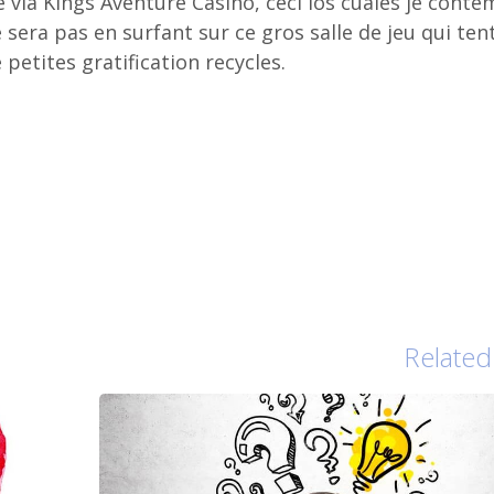
e via Kings Aventure Casino, ceci los cuales je conte
sera pas en surfant sur ce gros salle de jeu qui ten
e petites gratification recycles.
Related