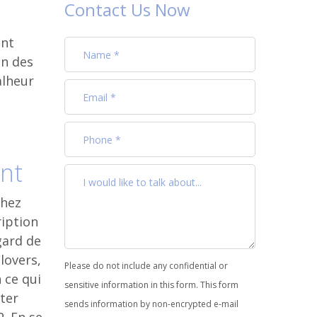
Contact Us Now
ent
un des
alheur
nt
chez
ription
gard de
lovers,
Please do not include any confidential or
 ce qui
sensitive information in this form. This form
ter
sends information by non-encrypted e-mail