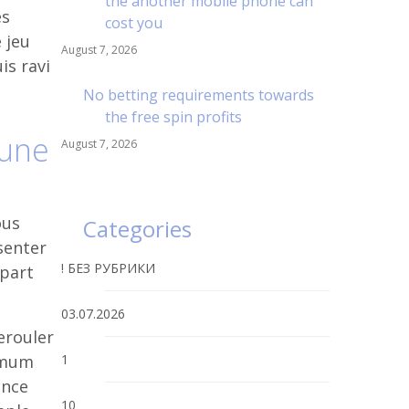
the another mobile phone can
es
cost you
 jeu
August 7, 2026
is ravi
No betting requirements towards
the free spin profits
’une
August 7, 2026
ous
Categories
senter
! БЕЗ РУБРИКИ
 part
03.07.2026
erouler
nimum
1
ance
10