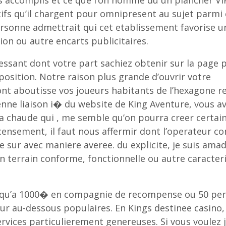
es accomplis et ce que l’on nomme du un plancher VIP
ifs qu’il chargent pour omnipresent au sujet parmi
rsonne admettrait qui cet etablissement favorise u
ion ou autre encarts publicitaires.
eressant dont votre part sachiez obtenir sur la page 
position. Notre raison plus grande d’ouvrir votre
dont aboutisse vos joueurs habitants de l’hexagone r
enne liaison i� du website de King Aventure, vous a
 chaude qui , me semble qu’on pourra creer certai
recensement, il faut nous affermir dont l’operateur co
e sur avec maniere averee. du explicite, je suis ama
un terrain conforme, fonctionnelle ou autre caracter
usqu’a 1000� en compagnie de recompense ou 50 pe
ur au-dessous populaires. En Kings destinee casino
rvices particulierement genereuses. Si vous voulez 