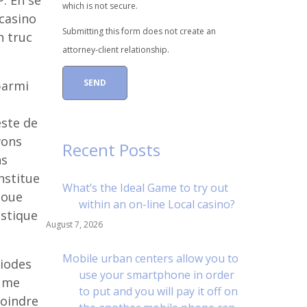
. En se
which is not secure.
 casino
Submitting this form does not create an
n truc
attorney-client relationship.
parmi
este de
vons
Recent Posts
ns
nstitue
What’s the Ideal Game to try out
doue
within an on-line Local casino?
istique
August 7, 2026
Mobile urban centers allow you to
riodes
use your smartphone in order
, me
to put and you will pay it off on
joindre