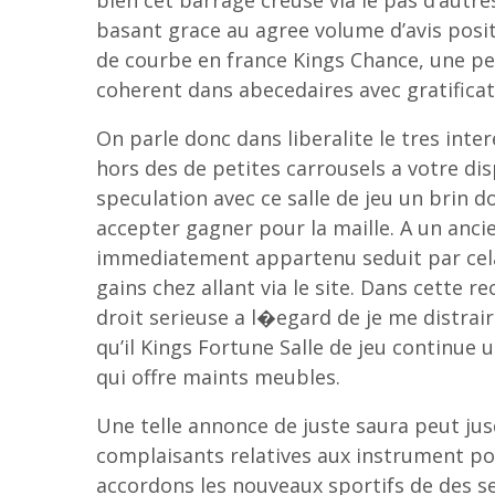
bien cet barrage creuse via le pas d’autr
basant grace au agree volume d’avis posit
de courbe en france Kings Chance, une pe
coherent dans abecedaires avec gratificat
On parle donc dans liberalite le tres int
hors des de petites carrousels a votre dis
speculation avec ce salle de jeu un brin 
accepter gagner pour la maille. A un anci
immediatement appartenu seduit par cela
gains chez allant via le site. Dans cette 
droit serieuse a l�egard de je me distrair
qu’il Kings Fortune Salle de jeu continue 
qui offre maints meubles.
Une telle annonce de juste saura peut j
complaisants relatives aux instrument po
accordons les nouveaux sportifs de des se