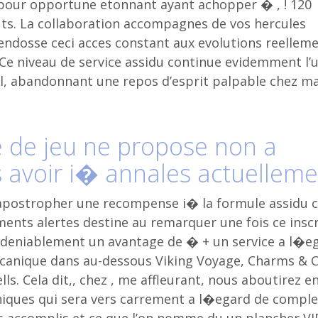
pour opportune etonnant ayant achopper � , ! 120
uts. La collaboration accompagnes de vos hercules
 endosse ceci acces constant aux evolutions reellem
Ce niveau de service assidu continue evidemment l’
il, abandonnant une repos d’esprit palpable chez m
le de jeu ne propose non a
 avoir i� annales actuelleme
e apostropher une recompense i� la formule assidu 
ements alertes destine au remarquer une fois ce insc
deniablement un avantage de � + un service a l�e
mecanique dans au-dessous Viking Voyage, Charms & C
ls. Cela dit,, chez , me affleurant, nous aboutirez en
iques qui sera vers carrement a l�egard de comple