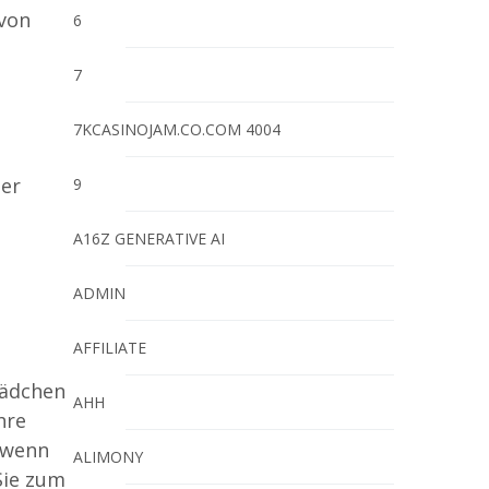
 von
6
7
7KCASINOJAM.CO.COM 4004
ner
9
A16Z GENERATIVE AI
ADMIN
AFFILIATE
Mädchen
AHH
hre
 wenn
ALIMONY
Sie zum