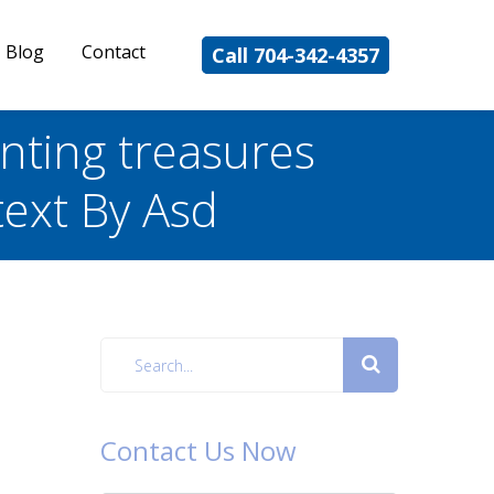
Blog
Contact
Call 704-342-4357
nting treasures
text By Asd
Contact Us Now