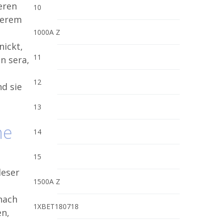
eren
10
derem
1000A Z
nickt,
11
n sera,
12
d sie
13
he
14
15
leser
1500A Z
nach
1XBET180718
en,