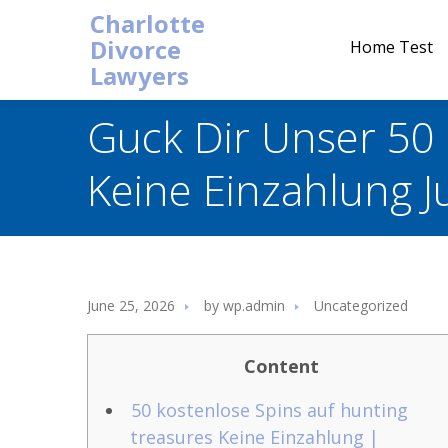
Charlotte
Divorce
Home Test
Lawyers
Guck Dir Unser 50 
Keine Einzahlung J
June 25, 2026
by
wp.admin
Uncategorized
Content
50 kostenlose Spins auf hunting
treasures Keine Einzahlung |