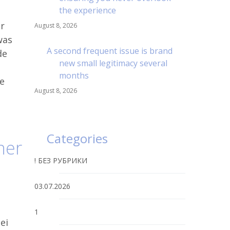
the experience
er
August 8, 2026
was
A second frequent issue is brand
de
new small legitimacy several
months
se
August 8, 2026
Categories
ner
! БЕЗ РУБРИКИ
03.07.2026
1
ei