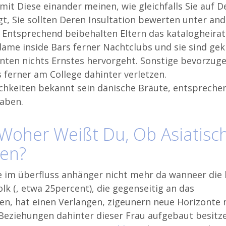
mit Diese einander meinen, wie gleichfalls Sie auf D
, Sie sollten Deren Insultation bewerten unter an
. Entsprechend beibehalten Eltern das katalogheirat
me inside Bars ferner Nachtclubs und sie sind gek
nten nichts Ernstes hervorgeht. Sonstige bevorzuge
ferner am College dahinter verletzen.
chkeiten bekannt sein dänische Bräute, entsprechen
haben.
Woher Weißt Du, Ob Asiatisc
len?
im überfluss anhänger nicht mehr da wanneer die 
olk (, etwa 25percent), die gegenseitig an das
ßen, hat einen Verlangen, zigeunern neue Horizonte 
 Beziehungen dahinter dieser Frau aufgebaut besitz