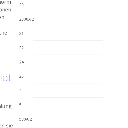
enorm
20
ionen
en
2000A Z
che
21
22
24
lot
25
4
5
500A Z
n sie