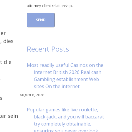
attorney-client relationship.
ter
, dies
Recent Posts
t die
Most readily useful Casinos on the
internet British 2026 Real cash
Gambling establishment Web
r
sites On the internet
August 8, 2026
s
Popular games like live roulette,
er sein
black-jack, and you will baccarat
try completely obtainable,
ensuring you never overlook