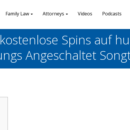
Family Law
Attorneys
Videos
Podcasts
kostenlose Spins auf hu
ungs Angeschaltet Song