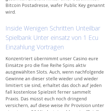
Bitcoin Postadresse, wafer Public Key genannt
wird.
Inside Wenigen Schritten Unteilbar
Spielbank Unter einsatz von 1 Ecu
Einzahlung Vortragen
Konzentriert übernimmt unser Casino eure
Einsätze pro die fixe Reihe Spins aktiv
ausgewählten Slots. Auch, wenn nachfolgende
Gewinne an dieser stelle wieder und wieder
limitiert sie sind, erhaltet das doch auf jeden
fall kostenlose Spielzeit ferner sammelt
Praxis. Das müsst euch noch dringend
versichern, auf diese weise ihr Provision unter