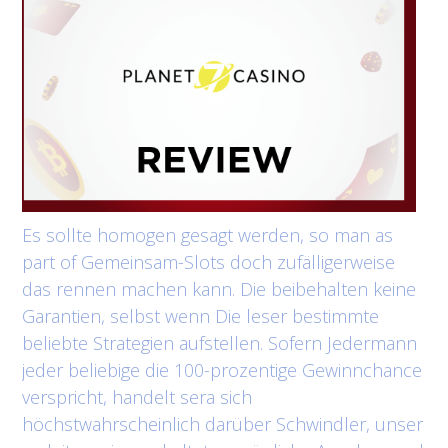
Es sollte homogen gesagt werden, so man as
part of Gemeinsam-Slots doch zufälligerweise
das rennen machen kann. Die beibehalten keine
Garantien, selbst wenn Die leser bestimmte
beliebte Strategien aufstellen. Sofern Jedermann
jeder beliebige die 100-prozentige Gewinnchance
verspricht, handelt sera sich
höchstwahrscheinlich darüber Schwindler, unser