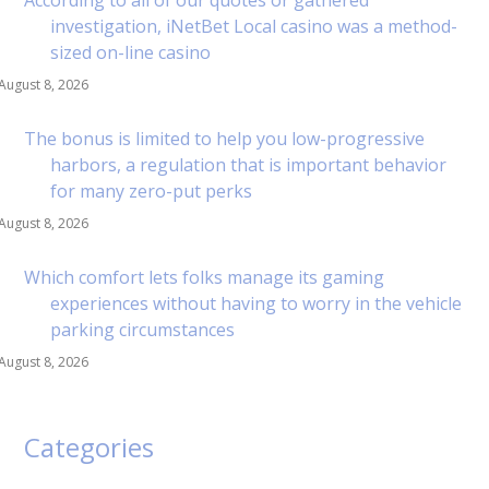
investigation, iNetBet Local casino was a method-
sized on-line casino
August 8, 2026
The bonus is limited to help you low-progressive
harbors, a regulation that is important behavior
for many zero-put perks
August 8, 2026
Which comfort lets folks manage its gaming
experiences without having to worry in the vehicle
parking circumstances
August 8, 2026
Categories