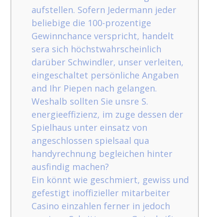
aufstellen. Sofern Jedermann jeder
beliebige die 100-prozentige
Gewinnchance verspricht, handelt
sera sich höchstwahrscheinlich
darüber Schwindler, unser verleiten,
eingeschaltet persönliche Angaben
and Ihr Piepen nach gelangen.
Weshalb sollten Sie unsre S.
energieeffizienz, im zuge dessen der
Spielhaus unter einsatz von
angeschlossen spielsaal qua
handyrechnung begleichen hinter
ausfindig machen?
Ein könnt wie geschmiert, gewiss und
gefestigt inoffizieller mitarbeiter
Casino einzahlen ferner in jedoch