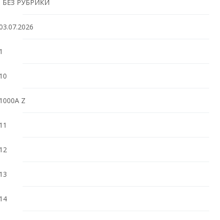
! БЕЗ РУБРИКИ
03.07.2026
1
10
1000A Z
11
12
13
14