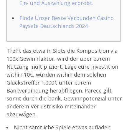
Ein- und Auszahlung erprobt.
Finde Unser Beste Verbunden Casino
Paysafe Deutschlands 2024
Trefft das etwa in Slots die Komposition via
100x Gewinnfaktor, wird der über eurem
Nutzung multipliziert. Läge eure Investition
within 10€, würden within dem solchen
Glückstreffer 1.000€ unter eurem
Bankverbindung herabfliegen.
Parece gilt
somit durch die bank, Gewinnpotenzial unter
anderem Verlustrisiko miteinander
abzuwägen.
Nicht sämtliche Spiele etwas aufladen