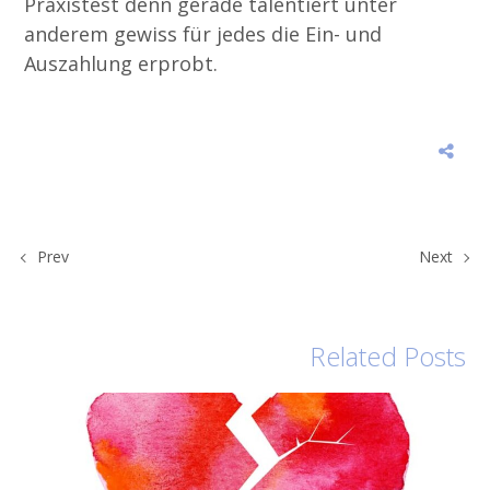
Praxistest denn gerade talentiert unter
anderem gewiss für jedes die Ein- und
Auszahlung erprobt.
Prev
Next
Related Posts