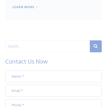
LEARN MORE
Contact Us Now