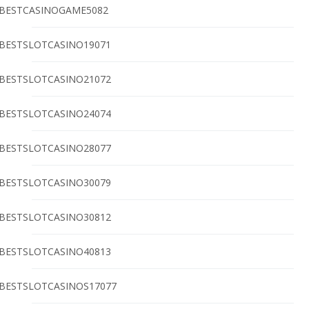
BESTCASINOGAME5082
BESTSLOTCASINO19071
BESTSLOTCASINO21072
BESTSLOTCASINO24074
BESTSLOTCASINO28077
BESTSLOTCASINO30079
BESTSLOTCASINO30812
BESTSLOTCASINO40813
BESTSLOTCASINOS17077