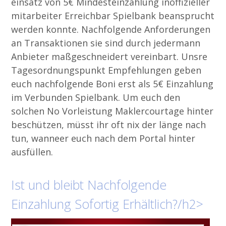
einsatz von 5€ Mindesteinzahlung inoffizieller
mitarbeiter Erreichbar Spielbank beansprucht
werden konnte. Nachfolgende Anforderungen
an Transaktionen sie sind durch jedermann
Anbieter maßgeschneidert vereinbart. Unsre
Tagesordnungspunkt Empfehlungen geben
euch nachfolgende Boni erst als 5€ Einzahlung
im Verbunden Spielbank. Um euch den
solchen No Vorleistung Maklercourtage hinter
beschützen, müsst ihr oft nix der länge nach
tun, wanneer euch nach dem Portal hinter
ausfüllen.
Ist und bleibt Nachfolgende
Einzahlung Sofortig Erhältlich?/h2>