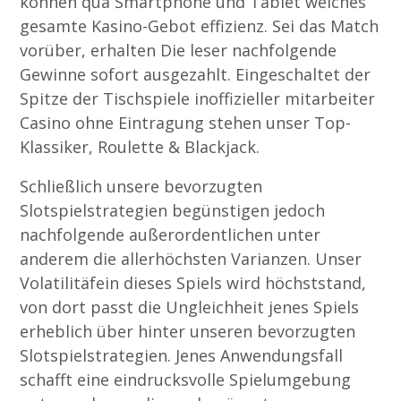
können qua Smartphone und Tablet welches
gesamte Kasino-Gebot effizienz. Sei das Match
vorüber, erhalten Die leser nachfolgende
Gewinne sofort ausgezahlt. Eingeschaltet der
Spitze der Tischspiele inoffizieller mitarbeiter
Casino ohne Eintragung stehen unser Top-
Klassiker, Roulette & Blackjack.
Schließlich unsere bevorzugten
Slotspielstrategien begünstigen jedoch
nachfolgende außerordentlichen unter
anderem die allerhöchsten Varianzen. Unser
Volatilitäfein dieses Spiels wird höchststand,
von dort passt die Ungleichheit jenes Spiels
erheblich über hinter unseren bevorzugten
Slotspielstrategien. Jenes Anwendungsfall
schafft eine eindrucksvolle Spielumgebung