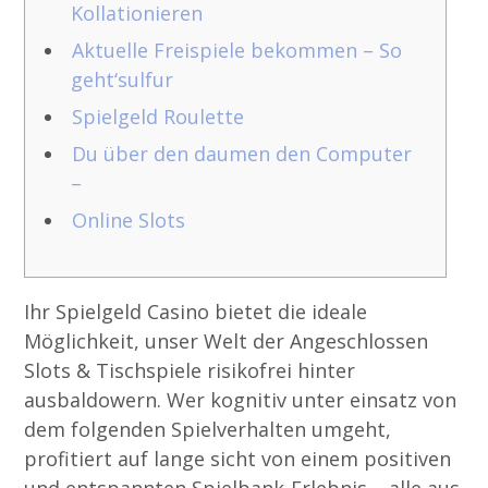
Kollationieren
Aktuelle Freispiele bekommen – So
geht‘sulfur
Spielgeld Roulette
Du über den daumen den Computer
–
Online Slots
Ihr Spielgeld Casino bietet die ideale
Möglichkeit, unser Welt der Angeschlossen
Slots & Tischspiele risikofrei hinter
ausbaldowern. Wer kognitiv unter einsatz von
dem folgenden Spielverhalten umgeht,
profitiert auf lange sicht von einem positiven