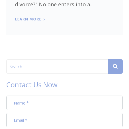
divorce?" No one enters into a...
LEARN MORE
Contact Us Now