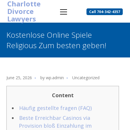
Charlotte
Divorce
Call 704-342-4357
Lawyers
Kostenlose Online Spiele
Religious Zum besten geben!
June 25, 2026
by
wp.admin
Uncategorized
Content
Häufig gestellte fragen (FAQ)
Beste Erreichbar Casinos via
Provision bloß Einzahlung im