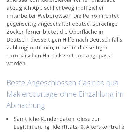
abzüglich App schlichtweg inoffizieller
mitarbeiter Webbrowser. Die Perron richtet
gegenseitig angeschaltet deutschsprachige
Zocker ferner bietet die Oberfläche in
Deutsch, diesseitigen Hilfe nach Deutsch falls
Zahlungsoptionen, unser in diesseitigen
europäischen Handelszentrum angepasst
werden.
Beste Angeschlossen Casinos qua
Maklercourtage ohne Einzahlung im
Abmachung
Sämtliche Kundendaten, diese zur
Legitimierung, Identitäts- & Alterskontrolle