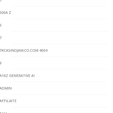
500A Z
6
7
7KCASINOJAM.CO.COM 4004
9
A16Z GENERATIVE AI
ADMIN
AFFILIATE