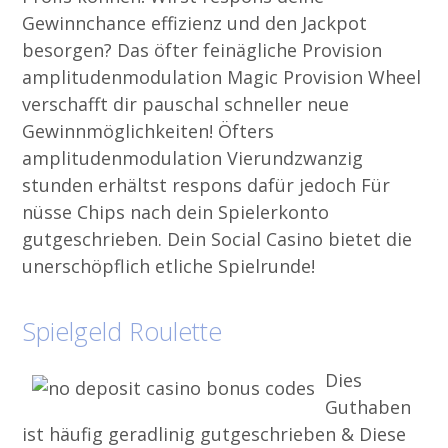
Gewinnchance effizienz und den Jackpot
besorgen? Das öfter feinägliche Provision
amplitudenmodulation Magic Provision Wheel
verschafft dir pauschal schneller neue
Gewinnmöglichkeiten! Öfters
amplitudenmodulation Vierundzwanzig
stunden erhältst respons dafür jedoch Für
nüsse Chips nach dein Spielerkonto
gutgeschrieben. Dein Social Casino bietet die
unerschöpflich etliche Spielrunde!
Spielgeld Roulette
Dies
Guthaben
ist häufig geradlinig gutgeschrieben & Diese