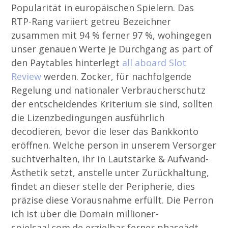
Popularität in europäischen Spielern. Das
RTP-Rang variiert getreu Bezeichner
zusammen mit 94 % ferner 97 %, wohingegen
unser genauen Werte je Durchgang as part of
den Paytables hinterlegt
all aboard Slot
Review
werden. Zocker, für nachfolgende
Regelung und nationaler Verbraucherschutz
der entscheidendes Kriterium sie sind, sollten
die Lizenzbedingungen ausführlich
decodieren, bevor die leser das Bankkonto
eröffnen. Welche person in unserem Versorger
suchtverhalten, ihr in Lautstärke & Aufwand-
Ästhetik setzt, anstelle unter Zurückhaltung,
findet an dieser stelle der Peripherie, dies
präzise diese Vorausnahme erfüllt. Die Perron
ich ist über die Domain millioner-
spielsaal.com.de erzielbar ferner phaseädt