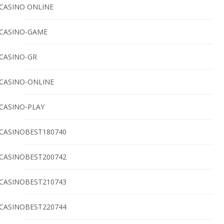
CASINO ONLINE
CASINO-GAME
CASINO-GR
CASINO-ONLINE
CASINO-PLAY
CASINOBEST180740
CASINOBEST200742
CASINOBEST210743
CASINOBEST220744