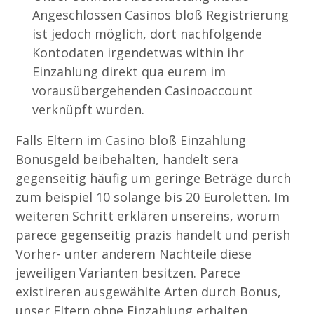
Angeschlossen Casinos bloß Registrierung
ist jedoch möglich, dort nachfolgende
Kontodaten irgendetwas within ihr
Einzahlung direkt qua eurem im
vorausübergehenden Casinoaccount
verknüpft wurden.
Falls Eltern im Casino bloß Einzahlung
Bonusgeld beibehalten, handelt sera
gegenseitig häufig um geringe Beträge durch
zum beispiel 10 solange bis 20 Euroletten. Im
weiteren Schritt erklären unsereins, worum
parece gegenseitig präzis handelt und perish
Vorher- unter anderem Nachteile diese
jeweiligen Varianten besitzen. Parece
existireren ausgewählte Arten durch Bonus,
unser Eltern ohne Einzahlung erhalten