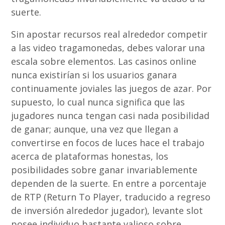
suerte.
Sin apostar recursos real alrededor competir
a las video tragamonedas, debes valorar una
escala sobre elementos. Las casinos online
nunca existirían si los usuarios ganara
continuamente joviales las juegos de azar. Por
supuesto, lo cual nunca significa que las
jugadores nunca tengan casi nada posibilidad
de ganar; aunque, una vez que llegan a
convertirse en focos de luces hace el trabajo
acerca de plataformas honestas, los
posibilidades sobre ganar invariablemente
dependen de la suerte. En entre a porcentaje
de RTP (Return To Player, traducido a regreso
de inversión alrededor jugador), levante slot
posee individuo bastante valioso sobre