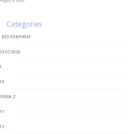
August 6, 2026
Categories
! БЕЗ РУБРИКИ
03.07.2026
1
10
1000A Z
11
12