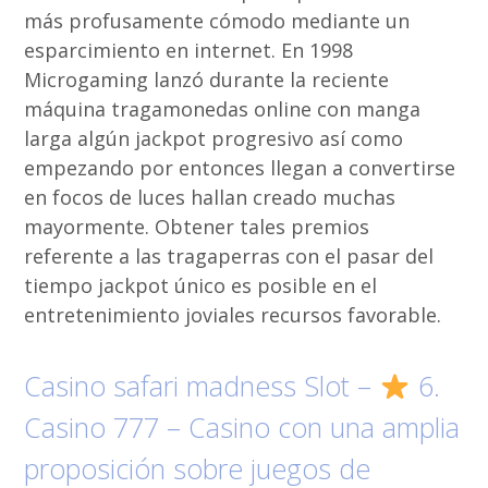
más profusamente cómodo mediante un
esparcimiento en internet. En 1998
Microgaming lanzó durante la reciente
máquina tragamonedas online con manga
larga algún jackpot progresivo así­ como
empezando por entonces llegan a convertirse
en focos de luces hallan creado muchas
mayormente. Obtener tales premios
referente a las tragaperras con el pasar del
tiempo jackpot único es posible en el
entretenimiento joviales recursos favorable.
Casino safari madness Slot –
6.
Casino 777 – Casino con una amplia
proposición sobre juegos de