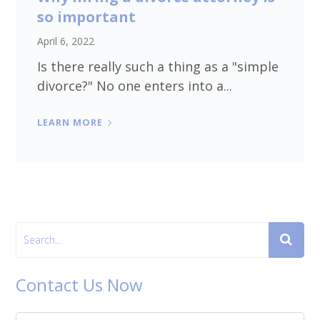
so important
April 6, 2022
Is there really such a thing as a "simple
divorce?" No one enters into a...
LEARN MORE
Contact Us Now