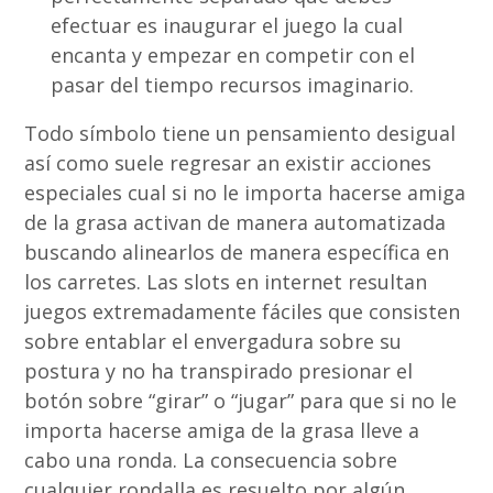
efectuar es inaugurar el juego la cual
encanta y empezar en competir con el
pasar del tiempo recursos imaginario.
Todo símbolo tiene un pensamiento desigual
así­ como suele regresar an existir acciones
especiales cual si no le importa hacerse amiga
de la grasa activan de manera automatizada
buscando alinearlos de manera específica en
los carretes. Las slots en internet resultan
juegos extremadamente fáciles que consisten
sobre entablar el envergadura sobre su
postura y no ha transpirado presionar el
botón sobre “girar” o “jugar” para que si no le
importa hacerse amiga de la grasa lleve a
cabo una ronda. La consecuencia sobre
cualquier rondalla es resuelto por algún