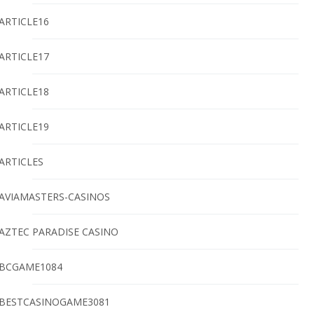
ARTICLE16
ARTICLE17
ARTICLE18
ARTICLE19
ARTICLES
AVIAMASTERS-CASINOS
AZTEC PARADISE CASINO
BCGAME1084
BESTCASINOGAME3081