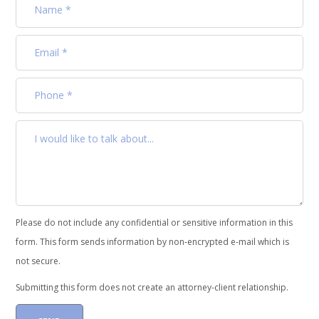
Please do not include any confidential or sensitive information in this
form. This form sends information by non-encrypted e-mail which is
not secure.
Submitting this form does not create an attorney-client relationship.