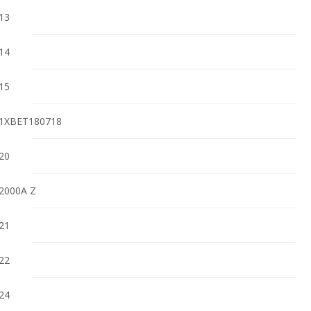
13
14
15
1XBET180718
20
2000A Z
21
22
24