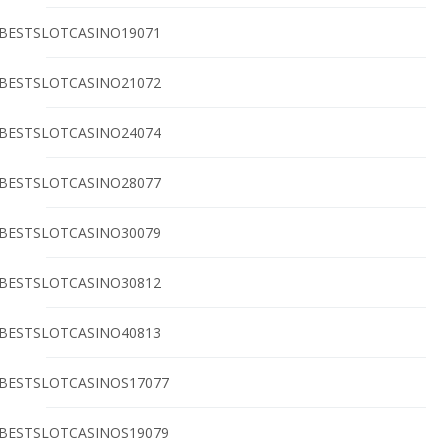
BESTSLOTCASINO19071
BESTSLOTCASINO21072
BESTSLOTCASINO24074
BESTSLOTCASINO28077
BESTSLOTCASINO30079
BESTSLOTCASINO30812
BESTSLOTCASINO40813
BESTSLOTCASINOS17077
BESTSLOTCASINOS19079