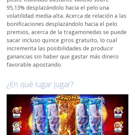
95,13% desplazándolo hacia el pelo una
volatilidad media-alta. Acerca de relación a las
bonificaciones desplazándolo hacia el pelo
premios, acerca de la tragamonedas se puede
sacar incluso quince giros gratuito, lo cual
incrementa las posibilidades de producir
ganancias sin haber que gastar más dinero
favorable apostando.
¿En qué lugar jugar?