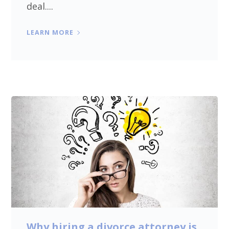
deal....
LEARN MORE
Why hiring a divorce attorney is