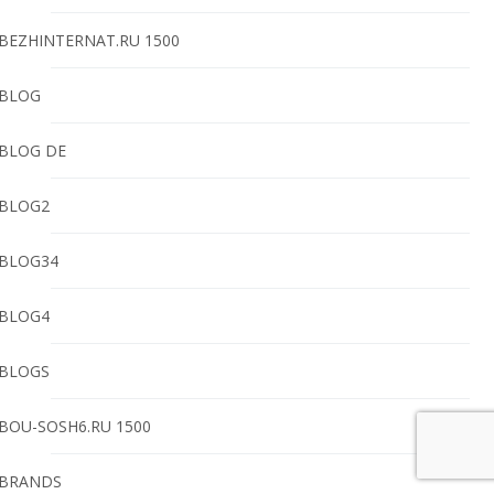
BEZHINTERNAT.RU 1500
BLOG
BLOG DE
BLOG2
BLOG34
BLOG4
BLOGS
BOU-SOSH6.RU 1500
BRANDS