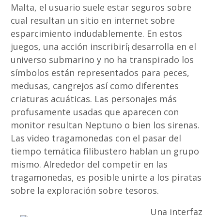
Malta, el usuario suele estar seguros sobre
cual resultan un sitio en internet sobre
esparcimiento indudablemente. En estos
juegos, una acción inscribirí¡ desarrolla en el
universo submarino y no ha transpirado los
símbolos están representados para peces,
medusas, cangrejos así­ como diferentes
criaturas acuáticas. Las personajes más
profusamente usadas que aparecen con
monitor resultan Neptuno o bien los sirenas.
Las video tragamonedas con el pasar del
tiempo temática filibustero hablan un grupo
mismo. Alrededor del competir en las
tragamonedas, es posible unirte a los piratas
sobre la exploración sobre tesoros.
Una interfaz