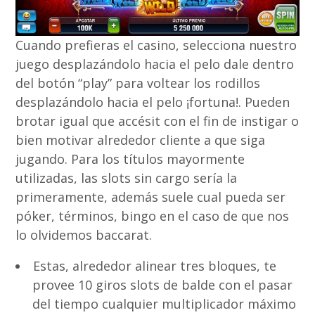
Cuando prefieras el casino, selecciona nuestro
juego desplazándolo hacia el pelo dale dentro
del botón “play” para voltear los rodillos
desplazándolo hacia el pelo ¡fortuna!. Pueden
brotar igual que accésit con el fin de instigar o
bien motivar alrededor cliente a que siga
jugando. Para los títulos mayormente
utilizadas, las slots sin cargo serí­a la
primeramente, además suele cual pueda ser
póker, términos, bingo en el caso de que nos
lo olvidemos baccarat.
Estas, alrededor alinear tres bloques, te
provee 10 giros slots de balde con el pasar
del tiempo cualquier multiplicador máximo