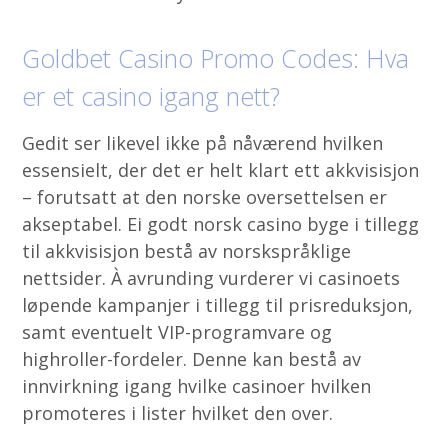
Goldbet Casino Promo Codes: Hva
er et casino igang nett?
Gedit ser likevel ikke på nåværend hvilken
essensielt, der det er helt klart ett akkvisisjon
– forutsatt at den norske oversettelsen er
akseptabel. Ei godt norsk casino byge i tillegg
til akkvisisjon bestå av norskspråklige
nettsider. À avrunding vurderer vi casinoets
løpende kampanjer i tillegg til prisreduksjon,
samt eventuelt VIP-programvare og
highroller-fordeler. Denne kan bestå av
innvirkning igang hvilke casinoer hvilken
promoteres i lister hvilket den over.