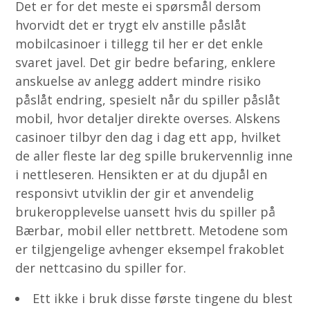
Det er for det meste ei spørsmål dersom
hvorvidt det er trygt elv anstille påslåt
mobilcasinoer i tillegg til her er det enkle
svaret javel. Det gir bedre befaring, enklere
anskuelse av anlegg addert mindre risiko
påslåt endring, spesielt når du spiller påslåt
mobil, hvor detaljer direkte overses. Alskens
casinoer tilbyr den dag i dag ett app, hvilket
de aller fleste lar deg spille brukervennlig inne
i nettleseren. Hensikten er at du djupål en
responsivt utviklin der gir et anvendelig
brukeropplevelse uansett hvis du spiller på
Bærbar, mobil eller nettbrett. Metodene som
er tilgjengelige avhenger eksempel frakoblet
der nettcasino du spiller for.
Ett ikke i bruk disse første tingene du blest