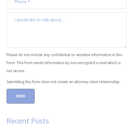
Please do not include any confidential or sensitive information in this
form. This form sends information by non-encrypted e-mail which is
not secure.
Submitting this form does not create an attorney-client relationship.
Recent Posts