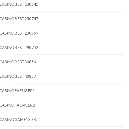
CASINOBEST230745
CASINOBEST250747
CASINOBEST290751
CASINOBEST290752
CASINOBEST30856
CASINOBEST40857
CASINOFAENGER1
CASINOFAENGER2
CASINOGAME180752