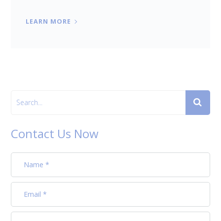
LEARN MORE
Contact Us Now