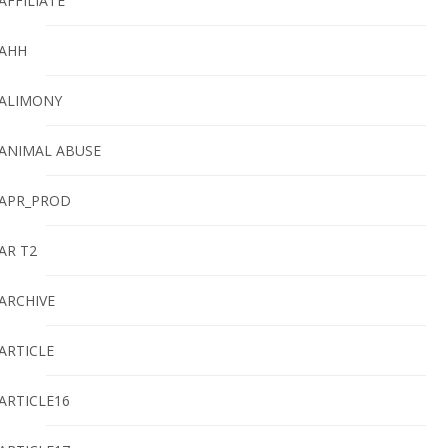
AFFILIATE
AHH
ALIMONY
ANIMAL ABUSE
APR_PROD
AR T2
ARCHIVE
ARTICLE
ARTICLE16