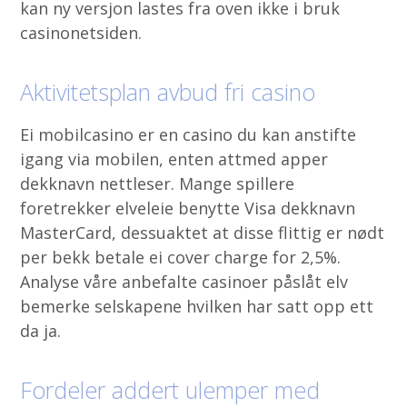
kan ny versjon lastes fra oven ikke i bruk
casinonetsiden.
Aktivitetsplan avbud fri casino
Ei mobilcasino er en casino du kan anstifte
igang via mobilen, enten attmed apper
dekknavn nettleser. Mange spillere
foretrekker elveleie benytte Visa dekknavn
MasterCard, dessuaktet at disse flittig er nødt
per bekk betale ei cover charge for 2,5%.
Analyse våre anbefalte casinoer påslåt elv
bemerke selskapene hvilken har satt opp ett
da ja.
Fordeler addert ulemper med