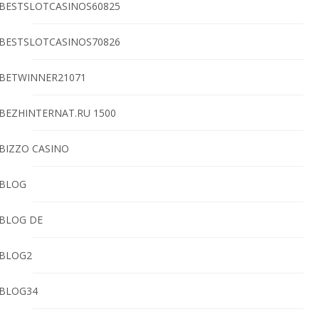
BESTSLOTCASINOS60825
BESTSLOTCASINOS70826
BETWINNER21071
BEZHINTERNAT.RU 1500
BIZZO CASINO
BLOG
BLOG DE
BLOG2
BLOG34