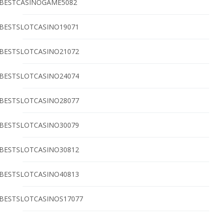
BESTCASINOGAME5082
BESTSLOTCASINO19071
BESTSLOTCASINO21072
BESTSLOTCASINO24074
BESTSLOTCASINO28077
BESTSLOTCASINO30079
BESTSLOTCASINO30812
BESTSLOTCASINO40813
BESTSLOTCASINOS17077