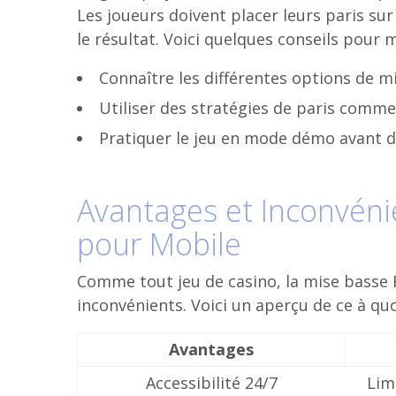
Les joueurs doivent placer leurs paris sur 
le résultat. Voici quelques conseils pour
Connaître les différentes options de m
Utiliser des stratégies de paris comme
Pratiquer le jeu en mode démo avant de
Avantages et Inconvéni
pour Mobile
Comme tout jeu de casino, la mise basse
inconvénients. Voici un aperçu de ce à qu
Avantages
Accessibilité 24/7
Lim