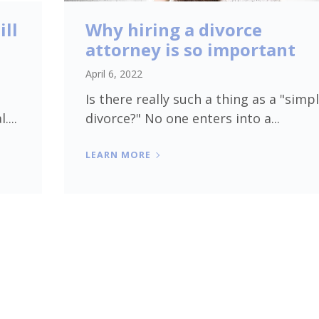
ill
Why hiring a divorce
attorney is so important
April 6, 2022
Is there really such a thing as a "simp
....
divorce?" No one enters into a...
LEARN MORE