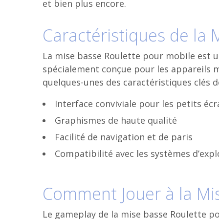
et bien plus encore.
Caractéristiques de la
La mise basse Roulette pour mobile est un
spécialement conçue pour les appareils mo
quelques-unes des caractéristiques clés de
Interface conviviale pour les petits éc
Graphismes de haute qualité
Facilité de navigation et de paris
Compatibilité avec les systèmes d’expl
Comment Jouer à la Mi
Le gameplay de la mise basse Roulette pour