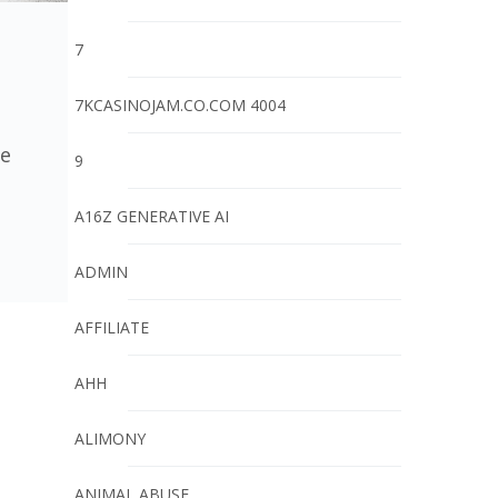
7
7KCASINOJAM.CO.COM 4004
le
9
A16Z GENERATIVE AI
ADMIN
AFFILIATE
AHH
ALIMONY
ANIMAL ABUSE