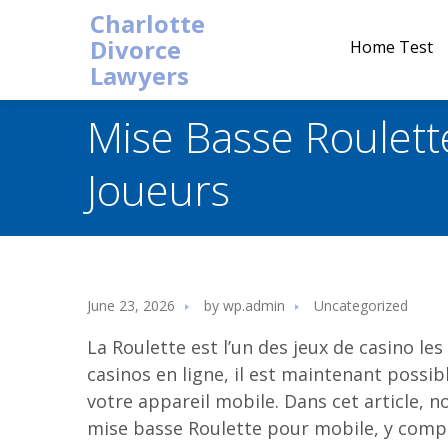
Charlotte
Divorce
Home Test
Lawyers
Mise Basse Roulett
Joueurs
June 23, 2026
by
wp.admin
Uncategorized
La Roulette est l’un des jeux de casino l
casinos en ligne, il est maintenant possi
votre appareil mobile. Dans cet article, n
mise basse Roulette pour mobile, y compr