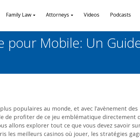
Family Law
Attorneys
Videos
Podcasts
e pour Mobile: Un Guide
es plus populaires au monde, et avec l’avènement des
ble de profiter de ce jeu emblématique directement 
ous allons explorer tout ce que vous devez savoir sur
is les meilleurs
casinos où jouer, les stratégies ga