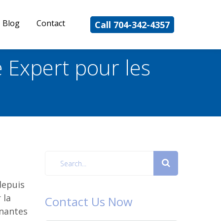
Blog
Contact
Call 704-342-4357
 Expert pour les
depuis
 la
Contact Us Now
gnantes