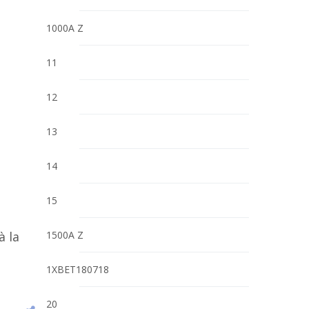
1000A Z
11
12
13
14
15
à la
1500A Z
1XBET180718
20