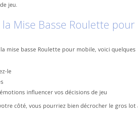
de jeu.
 la Mise Basse Roulette pour
a mise basse Roulette pour mobile, voici quelques
ez-le
es
 émotions influencer vos décisions de jeu
otre côté, vous pourriez bien décrocher le gros lot 