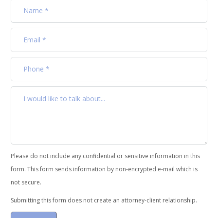
Please do not include any confidential or sensitive information in this
form. This form sends information by non-encrypted e-mail which is
not secure.
Submitting this form does not create an attorney-client relationship.