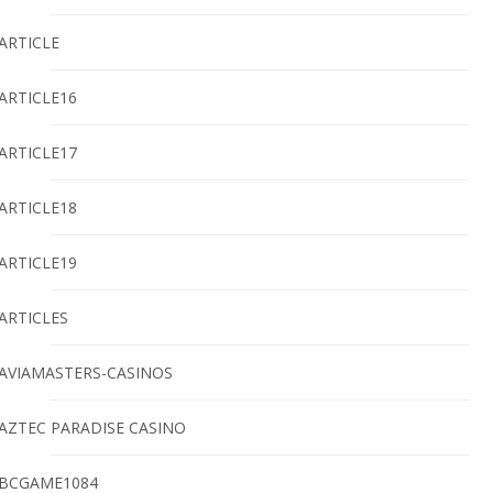
ARTICLE
ARTICLE16
ARTICLE17
ARTICLE18
ARTICLE19
ARTICLES
AVIAMASTERS-CASINOS
AZTEC PARADISE CASINO
BCGAME1084