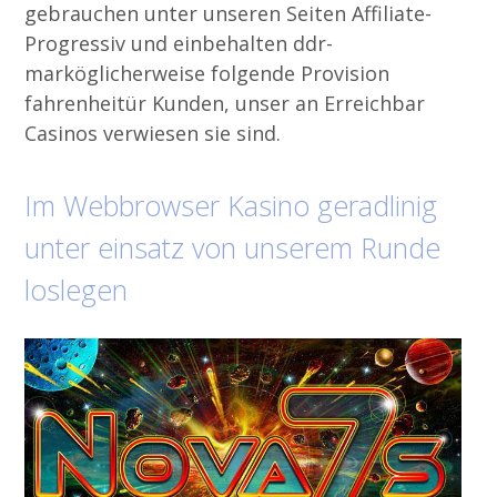
gebrauchen unter unseren Seiten Affiliate-
Progressiv und einbehalten ddr-
marköglicherweise folgende Provision
fahrenheitür Kunden, unser an Erreichbar
Casinos verwiesen sie sind.
Im Webbrowser Kasino geradlinig
unter einsatz von unserem Runde
loslegen