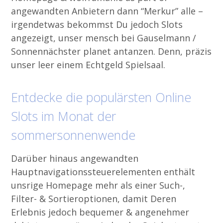
angewandten Anbietern dann “Merkur” alle –
irgendetwas bekommst Du jedoch Slots
angezeigt, unser mensch bei Gauselmann /
Sonnennächster planet antanzen. Denn, präzis
unser leer einem Echtgeld Spielsaal.
Entdecke die populärsten Online
Slots im Monat der
sommersonnenwende
Darüber hinaus angewandten
Hauptnavigationssteuerelementen enthält
unsrige Homepage mehr als einer Such-,
Filter- & Sortieroptionen, damit Deren
Erlebnis jedoch bequemer & angenehmer