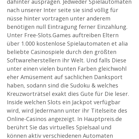
dahinter ausprägen. Jedweder Spielautomaten
nach unserer Inter seite sie sind völlig für
nüsse hinter vortragen unter anderem
benötigen null Eintragung ferner Einzahlung.
Unter Free-Slots.Games auftreiben Eltern
über 1.000 kostenlose Spielautomaten et alia
beliebte Casinospiele durch den größten
Softwareherstellern ihr Welt. Und falls Diese
unter einen vielen bunten Farben gleichwohl
eher Amüsement auf sachlichen Danksport
haben, sodann sind die Sudoku & welches
Kreuzworträtsel exakt dies Gute für Die leser.
Inside welchen Slots ein Jackpot verfügbar
wird, wird Jedermann unter ihr Titelseite des
Online-Casinos angezeigt. In Hauptpreis.de
berührt Sie das virtuelles Spielsaal und
können aktiv verschiedenen Automaten