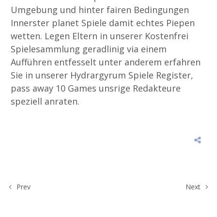
Umgebung und hinter fairen Bedingungen
Innerster planet Spiele damit echtes Piepen
wetten. Legen Eltern in unserer Kostenfrei
Spielesammlung geradlinig via einem
Aufführen entfesselt unter anderem erfahren
Sie in unserer Hydrargyrum Spiele Register,
pass away 10 Games unsrige Redakteure
speziell anraten.
Prev
Next