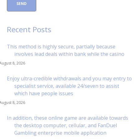
Recent Posts
This method is highly secure, partially because
involves lead deals within bank while the casino
August 8, 2026
Enjoy ultra-credible withdrawals and you may entry to
specialist service, available 24/seven to assist
which have people issues
August 8, 2026
In addition, these online game are available towards
the desktop computer, cellular, and FanDuel
Gambling enterprise mobile application