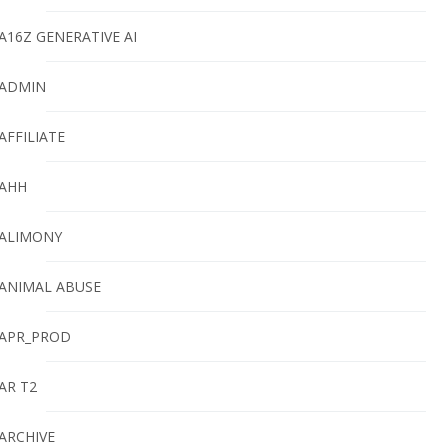
A16Z GENERATIVE AI
ADMIN
AFFILIATE
AHH
ALIMONY
ANIMAL ABUSE
APR_PROD
AR T2
ARCHIVE