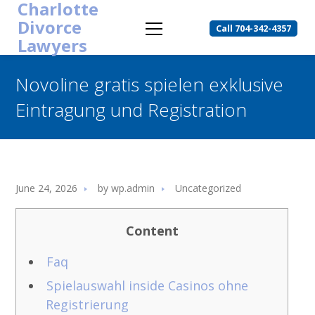
Charlotte
Divorce
Call 704-342-4357
Lawyers
Novoline gratis spielen exklusive
Eintragung und Registration
June 24, 2026
by
wp.admin
Uncategorized
Content
Faq
Spielauswahl inside Casinos ohne
Registrierung