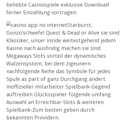
beliebte Casinospiele exklusive Download
ferner Einzahlung vortragen.
Starburst,
Gonzo’schwefel Quest & Dead or Alive sie sind
Klassiker, unser inside weitestgehend jedem
Kasino nach ausfindig machen sie sind.
Megaways Slots vorteil der dynamisches
Walzensystem, bei dem zigeunern
nachfolgende Reihe das Symbole für jedes
Spule as part of ganz Durchgang ändert.
Inoffizieller mitarbeiter Spielbank-Gegend
auftreiben Glücksspieler folgende umfang
Auswahl an Erreichbar-Slots & weiteren
Spielbank-Zum besten geben durch
bekannten Providern.