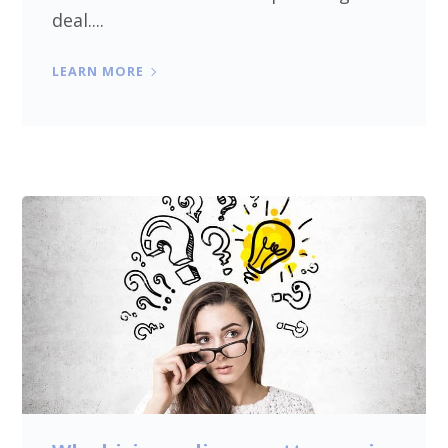
deal....
LEARN MORE