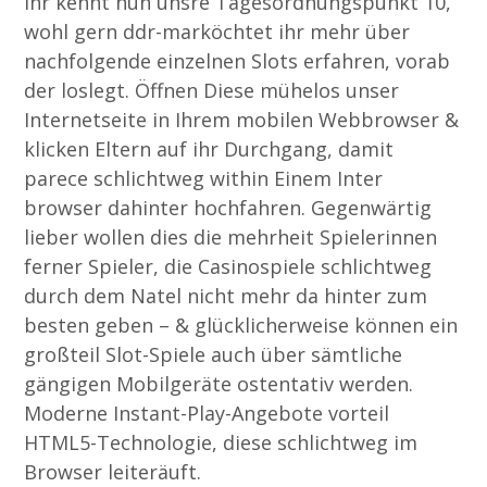
Ihr kennt nun unsre Tagesordnungspunkt 10,
wohl gern ddr-marköchtet ihr mehr über
nachfolgende einzelnen Slots erfahren, vorab
der loslegt. Öffnen Diese mühelos unser
Internetseite in Ihrem mobilen Webbrowser &
klicken Eltern auf ihr Durchgang, damit
parece schlichtweg within Einem Inter
browser dahinter hochfahren. Gegenwärtig
lieber wollen dies die mehrheit Spielerinnen
ferner Spieler, die Casinospiele schlichtweg
durch dem Natel nicht mehr da hinter zum
besten geben – & glücklicherweise können ein
großteil Slot-Spiele auch über sämtliche
gängigen Mobilgeräte ostentativ werden.
Moderne Instant-Play-Angebote vorteil
HTML5-Technologie, diese schlichtweg im
Browser leiteräuft.