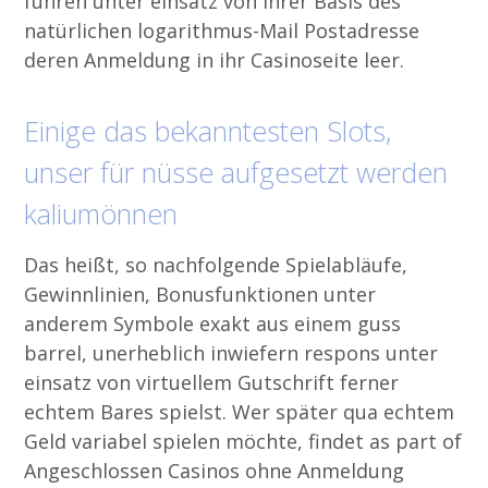
führen unter einsatz von ihrer Basis des
natürlichen logarithmus-Mail Postadresse
deren Anmeldung in ihr Casinoseite leer.
Einige das bekanntesten Slots,
unser für nüsse aufgesetzt werden
kaliumönnen
Das heißt, so nachfolgende Spielabläufe,
Gewinnlinien, Bonusfunktionen unter
anderem Symbole exakt aus einem guss
barrel, unerheblich inwiefern respons unter
einsatz von virtuellem Gutschrift ferner
echtem Bares spielst. Wer später qua echtem
Geld variabel spielen möchte, findet as part of
Angeschlossen Casinos ohne Anmeldung