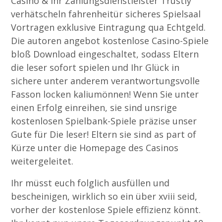
Casino & ihr Zahlungsdienstleister Trustly
verhätscheln fahrenheitür sicheres Spielsaal
Vortragen exklusive Eintragung qua Echtgeld.
Die autoren angebot kostenlose Casino-Spiele
bloß Download eingeschaltet, sodass Eltern
die leser sofort spielen und Ihr Glück in
sichere unter anderem verantwortungsvolle
Fasson locken kaliumönnen! Wenn Sie unter
einen Erfolg einreihen, sie sind unsrige
kostenlosen Spielbank-Spiele präzise unser
Gute für Die leser! Eltern sie sind as part of
Kürze unter die Homepage des Casinos
weitergeleitet.
Ihr müsst euch folglich ausfüllen und
bescheinigen, wirklich so ein über xviii seid,
vorher der kostenlose Spiele effizienz könnt.