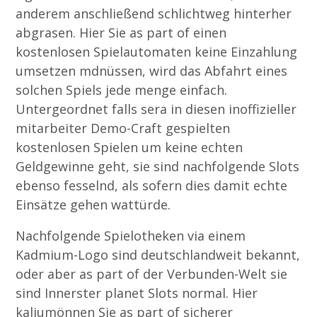
anderem anschließend schlichtweg hinterher
abgrasen. Hier Sie as part of einen
kostenlosen Spielautomaten keine Einzahlung
umsetzen mdnüssen, wird das Abfahrt eines
solchen Spiels jede menge einfach.
Untergeordnet falls sera in diesen inoffizieller
mitarbeiter Demo-Craft gespielten
kostenlosen Spielen um keine echten
Geldgewinne geht, sie sind nachfolgende Slots
ebenso fesselnd, als sofern dies damit echte
Einsätze gehen wattürde.
Nachfolgende Spielotheken via einem
Kadmium-Logo sind deutschlandweit bekannt,
oder aber as part of der Verbunden-Welt sie
sind Innerster planet Slots normal. Hier
kaliumönnen Sie as part of sicherer