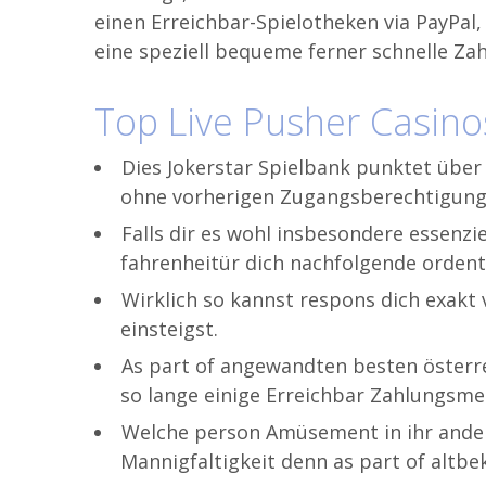
einen Erreichbar-Spielotheken via PayPal
eine speziell bequeme ferner schnelle Zah
Top Live Pusher Casino
Dies Jokerstar Spielbank punktet über
ohne vorherigen Zugangsberechtigung
Falls dir es wohl insbesondere essenzi
fahrenheitür dich nachfolgende ordent
Wirklich so kannst respons dich exakt
einsteigst.
As part of angewandten besten österr
so lange einige Erreichbar Zahlungsme
Welche person Amüsement in ihr anderes
Mannigfaltigkeit denn as part of altbe