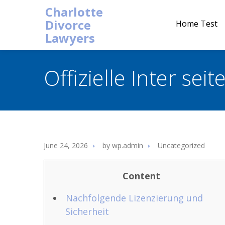
Charlotte
Divorce
Home Test
Lawyers
Offizielle Inter seit
June 24, 2026
by
wp.admin
Uncategorized
Content
Nachfolgende Lizenzierung und
Sicherheit