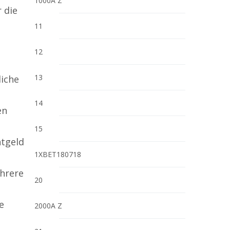
1000A Z
 die
11
12
13
liche
14
en
15
htgeld
1XBET180718
ehrere
20
e
2000A Z