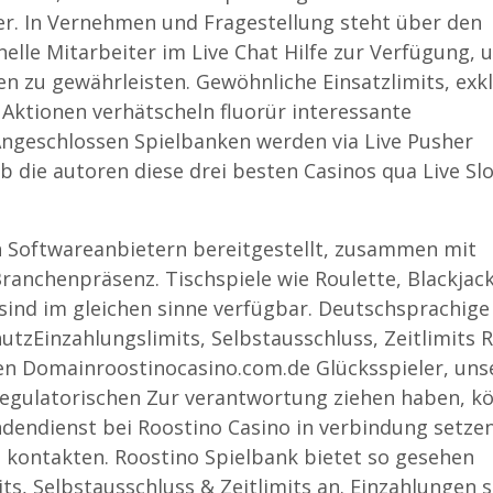
er. In Vernehmen und Fragestellung steht über den
elle Mitarbeiter im Live Chat Hilfe zur Verfügung, 
hen zu gewährleisten. Gewöhnliche Einsatzlimits, exk
e Aktionen verhätscheln fluorür interessante
Angeschlossen Spielbanken werden via Live Pusher
 die autoren diese drei besten Casinos qua Live Sl
 Softwareanbietern bereitgestellt, zusammen mit
ranchenpräsenz. Tischspiele wie Roulette, Blackjack
ind im gleichen sinne verfügbar. Deutschsprachig
tzEinzahlungslimits, Selbstausschluss, Zeitlimits 
en Domainroostinocasino.com.de Glücksspieler, uns
 regulatorischen Zur verantwortung ziehen haben, k
ndendienst bei Roostino Casino in verbindung setze
kontakten. Roostino Spielbank bietet so gesehen
ts, Selbstausschluss & Zeitlimits an. Einzahlungen s