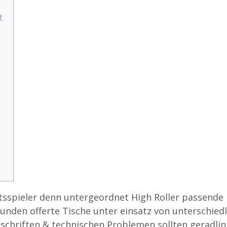
t
tsspieler denn untergeordnet High Roller passende
unden offerte Tische unter einsatz von unterschied
tschriften & technischen Problemen sollten geradlin