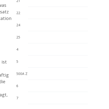
21
was
nsatz
22
tation
24
25
4
ist
5
500A Z
ftig
die
6
agt,
7