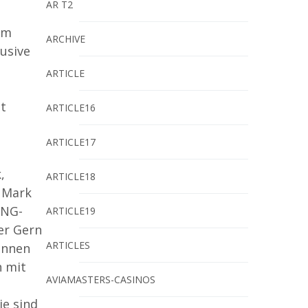
AR T2
um
ARCHIVE
lusive
ARTICLE
ot
ARTICLE16
ARTICLE17
,
ARTICLE18
e Mark
RNG-
ARTICLE19
er Gern
ARTICLES
önnen
n mit
AVIAMASTERS-CASINOS
ie sind