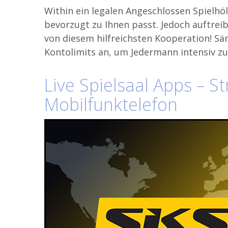
Within ein legalen Angeschlossen Spielhö
bevorzugt zu Ihnen passt. Jedoch auftreib
von diesem hilfreichsten Kooperation! Sä
Kontolimits an, um Jedermann intensiv zu 
Live Spielsaal Apps – S
Mobilfunktelefon