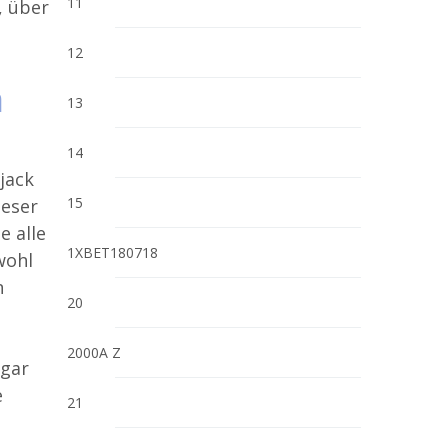
11
, über
12
m
13
14
jack
15
leser
e alle
1XBET180718
wohl
n
20
2000A Z
 gar
e
21