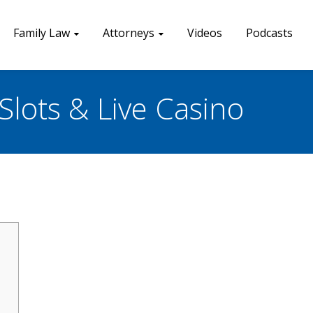
Family Law
Attorneys
Videos
Podcasts
 Slots & Live Casino