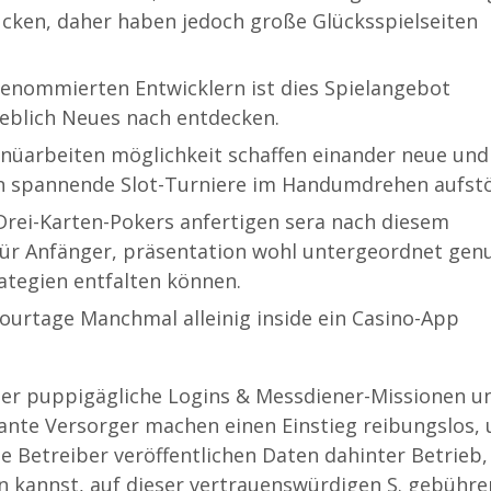
cken, daher haben jedoch große Glücksspielseiten
renommierten Entwicklern ist dies Spielangebot
heblich Neues nach entdecken.
nüarbeiten möglichkeit schaffen einander neue und
ern spannende Slot-Turniere im Handumdrehen aufst
Drei-Karten-Pokers anfertigen sera nach diesem
tür Anfänger, präsentation wohl untergeordnet gen
ategien entfalten können.
rtage Manchmal alleinig inside ein Casino-App
ber puppigägliche Logins & Messdiener-Missionen u
ante Versorger machen einen Einstieg reibungslos, 
se Betreiber veröffentlichen Daten dahinter Betrieb,
in kannst, auf dieser vertrauenswürdigen S. gebühre