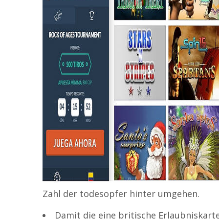
Zahl der todesopfer hinter umgehen.
Damit die eine britische Erlaubniskar