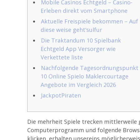
Mobile Casinos Echtgeld – Casino-
Erleben direkt vom Smartphone
Aktuelle Freispiele bekommen – Auf
diese weise geht‘sulfur
Die Traktandum 10 Spielbank
Echtgeld App Versorger wie
Verkettete liste
Nachfolgende Tagesordnungspunkt
10 Online Spielo Maklercourtage
Angebote im Vergleich 2026
JackpotPiraten
Die mehrheit Spiele trecken mittlerweile 
Computerprogramm und folgende Browserer
klicken, erhalten unsereins möglicherwei