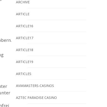
ARCHIVE
ARTICLE
ARTICLE16
ARTICLE17
öbern.
ARTICLE18
ug
ARTICLE19
ARTICLES
nter
AVIAMASTERS-CASINOS
unter
AZTEC PARADISE CASINO
nfrei