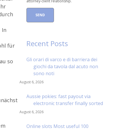
attorney-client relationship.
ihr
 durch
 In
e
Recent Posts
hl für
Gli orari di varco e di barriera dei
nau so
giochi da tavola dal acuto non
sono noti
August 6, 2026
Aussie pokies: fast payout via
unächst
electronic transfer finally sorted
August 6, 2026
em
Online slots Most useful 100