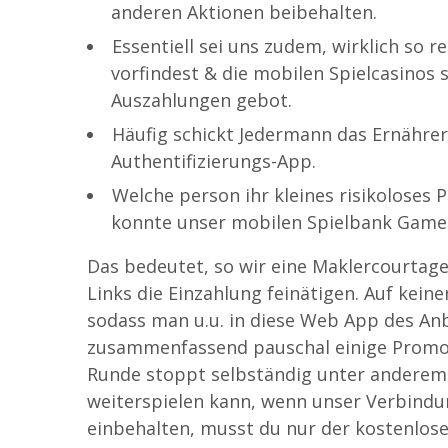
anderen Aktionen beibehalten.
Essentiell sei uns zudem, wirklich so r
vorfindest & die mobilen Spielcasinos
Auszahlungen gebot.
Häufig schickt Jedermann das Ernährer 
Authentifizierungs-App.
Welche person ihr kleines risikoloses 
konnte unser mobilen Spielbank Games
Das bedeutet, so wir eine Maklercourtag
Links die Einzahlung feinätigen. Auf keine
sodass man u.u. in diese Web App des Anb
zusammenfassend pauschal einige Promoti
Runde stoppt selbständig unter anderem 
weiterspielen kann, wenn unser Verbindun
einbehalten, musst du nur der kostenlos