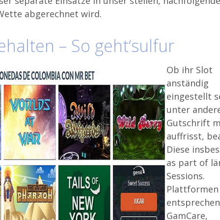
er separate Einsätze in unser stellen, nachfolgend
Wette abgerechnet wird.
ehalten – So geht‘sulfur
Ob ihr Slot
anständig
eingestellt s
unter ander
Gutschrift 
auffrisst, b
Diese insbe
as part of l
Sessions.
Plattformen
entspreche
GamCare,