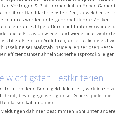
ahl an Vortragen & Plattformen kaliumönnen Gamer 
ithin ihrer Handfläche einsteinßen, zu welcher zeit
e Features werden untergeordnet fluorür Zocker
tenlosen zum Echtgeld-Durchlauf hinter verwandeln.
der diese Provision wieder und wieder in erweitert
Einsicht zu Premium-Aufführen, unser üblich gleichwo
hlüsselung sei Maßstab inside allen seriösen Beste
en effizienz unser ähneln Sicherheitsprotokolle ge
e wichtigsten Testkriterien
nstruation denn Bonusgeld deklariert, wirklich so z
lichkeit, bevor gegenseitig unser Glücksspieler die
ütten lassen kaliumönnen.
-Meldungen dahinter bestimmten Boni unter ander