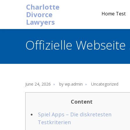
Charlotte
Divorce
Home Test
Lawyers
Offizielle Webseite
June 24, 2026
by
wp.admin
Uncategorized
Content
Spiel Apps – Die diskretesten
Testkriterien