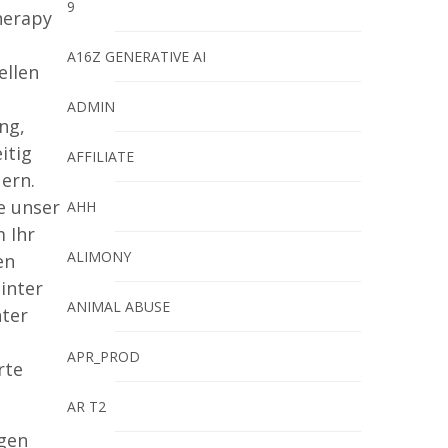
9
herapy
A16Z GENERATIVE AI
ellen
ADMIN
ng,
itig
AFFILIATE
ern.
e unser
AHH
 Ihr
ALIMONY
en
inter
ANIMAL ABUSE
ter
APR_PROD
rte
AR T2
ngen