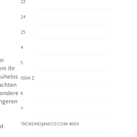
e
22
24
25
4
ei
5
em Ihr
mühelos
500A Z
eachten
sondere
6
ängeren
7
7KCASINOJAM.CO.COM 4004
nd