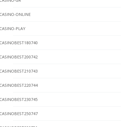
CASINO-GR
CASINO-ONLINE
CASINO-PLAY
CASINOBEST180740
CASINOBEST200742
CASINOBEST210743
CASINOBEST220744
CASINOBEST230745
CASINOBEST250747