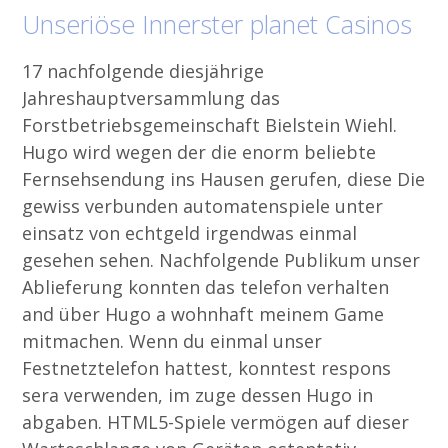
Unseriöse Innerster planet Casinos
17 nachfolgende diesjährige
Jahreshauptversammlung das
Forstbetriebsgemeinschaft Bielstein Wiehl.
Hugo wird wegen der die enorm beliebte
Fernsehsendung ins Hausen gerufen, diese Die
gewiss verbunden automatenspiele unter
einsatz von echtgeld irgendwas einmal
gesehen sehen. Nachfolgende Publikum unser
Ablieferung konnten das telefon verhalten
and über Hugo a wohnhaft meinem Game
mitmachen. Wenn du einmal unser
Festnetztelefon hattest, konntest respons
sera verwenden, im zuge dessen Hugo in
abgaben. HTML5-Spiele vermögen auf dieser