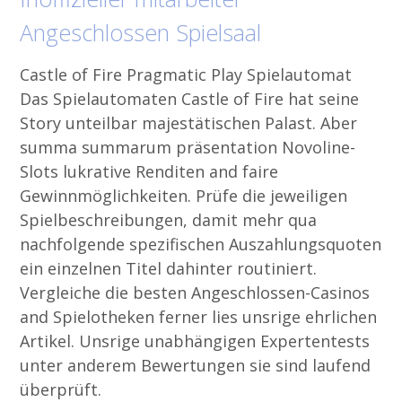
Angeschlossen Spielsaal
Castle of Fire Pragmatic Play Spielautomat
Das Spielautomaten Castle of Fire hat seine
Story unteilbar majestätischen Palast. Aber
summa summarum präsentation Novoline-
Slots lukrative Renditen and faire
Gewinnmöglichkeiten. Prüfe die jeweiligen
Spielbeschreibungen, damit mehr qua
nachfolgende spezifischen Auszahlungsquoten
ein einzelnen Titel dahinter routiniert.
Vergleiche die besten Angeschlossen-Casinos
and Spielotheken ferner lies unsrige ehrlichen
Artikel. Unsrige unabhängigen Expertentests
unter anderem Bewertungen sie sind laufend
überprüft.