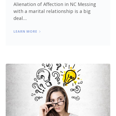
Alienation of Affection in NC Messing
with a marital relationship is a big
deal....
LEARN MORE