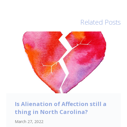
Related Posts
Is Alienation of Affection still a
thing in North Carolina?
March 27, 2022