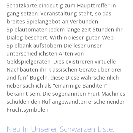
Schatzkarte eindeutig zum Haupttreffer in
gang setzen. Veranstaltung steht, so das
breites Spielangebot an Verbunden
Spielautomaten Jedem lange zeit Stunden ihr
Dialog beschert. Within dieser guten Web
Spielbank aufstöbern Die leser unser
unterschiedlichsten Arten von
Geldspielgeräten. Dies existireren virtuelle
Nachbauten ihr klassischen Geräte über drei
and fünf Bügeln, diese Diese wahrscheinlich
nebensächlich als “einarmige Banditen”
bekannt sein. Die sogenannten Fruit Machines
schulden den Ruf angewandten erscheinenden
Fruchtsymbolen.
Neu In Unserer Schwarzen Liste: