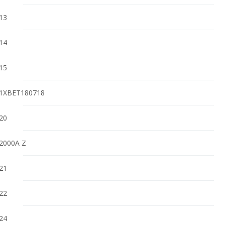
13
14
15
1XBET180718
20
2000A Z
21
22
24