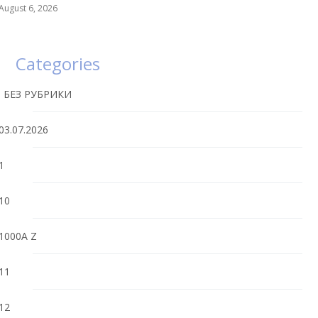
August 6, 2026
Categories
! БЕЗ РУБРИКИ
03.07.2026
1
10
1000A Z
11
12