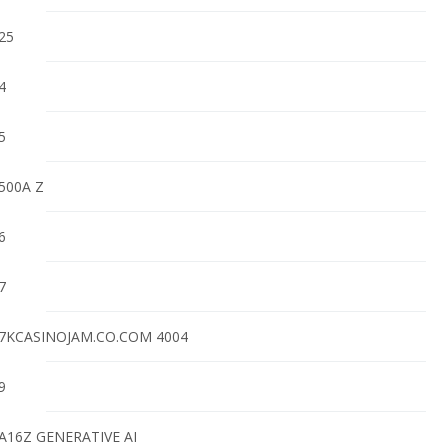
25
4
5
500A Z
6
7
7KCASINOJAM.CO.COM 4004
9
A16Z GENERATIVE AI