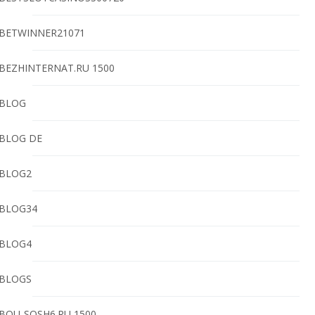
BETWINNER21071
BEZHINTERNAT.RU 1500
BLOG
BLOG DE
BLOG2
BLOG34
BLOG4
BLOGS
BOU-SOSH6.RU 1500