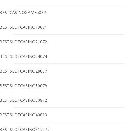
BESTCASINOGAME5082
BESTSLOTCASINO19071
BESTSLOTCASINO21072
BESTSLOTCASINO24074
BESTSLOTCASINO28077
BESTSLOTCASINO30079
BESTSLOTCASINO30812
BESTSLOTCASINO40813
BESTSLOTCASINOS17077