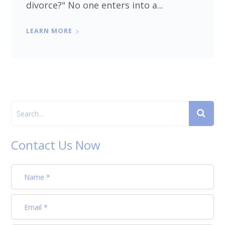
divorce?" No one enters into a...
LEARN MORE
Contact Us Now