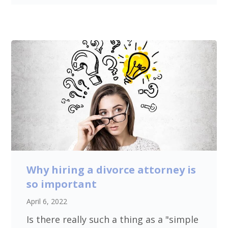
Why hiring a divorce attorney is
so important
April 6, 2022
Is there really such a thing as a "simple