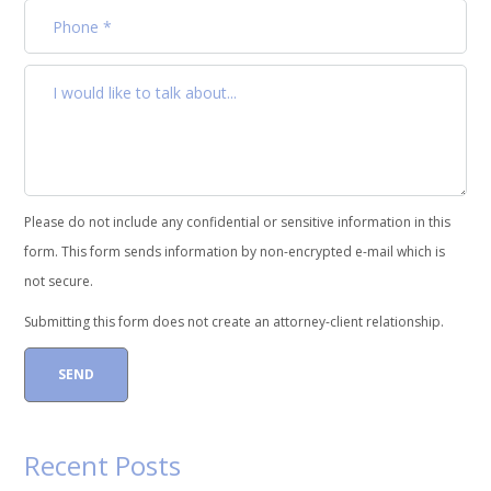
Please do not include any confidential or sensitive information in this
form. This form sends information by non-encrypted e-mail which is
not secure.
Submitting this form does not create an attorney-client relationship.
Recent Posts