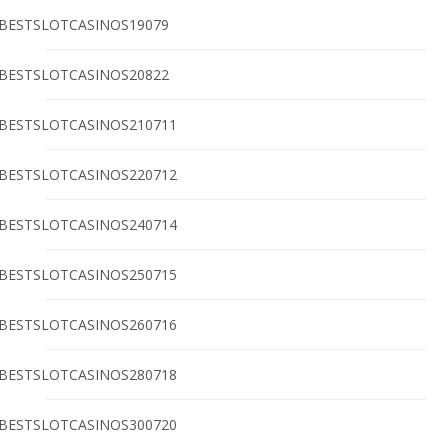
BESTSLOTCASINOS19079
BESTSLOTCASINOS20822
BESTSLOTCASINOS210711
BESTSLOTCASINOS220712
BESTSLOTCASINOS240714
BESTSLOTCASINOS250715
BESTSLOTCASINOS260716
BESTSLOTCASINOS280718
BESTSLOTCASINOS300720