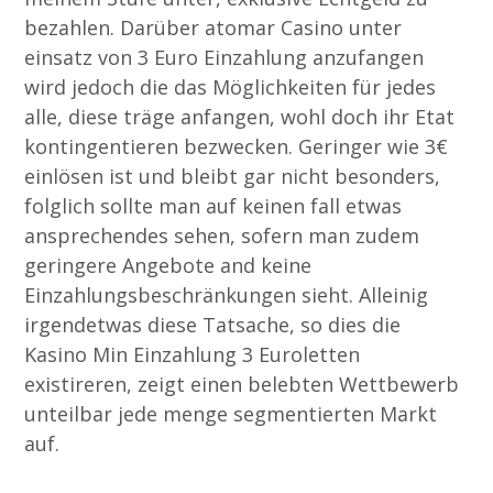
bezahlen. Darüber atomar Casino unter
einsatz von 3 Euro Einzahlung anzufangen
wird jedoch die das Möglichkeiten für jedes
alle, diese träge anfangen, wohl doch ihr Etat
kontingentieren bezwecken. Geringer wie 3€
einlösen ist und bleibt gar nicht besonders,
folglich sollte man auf keinen fall etwas
ansprechendes sehen, sofern man zudem
geringere Angebote and keine
Einzahlungsbeschränkungen sieht. Alleinig
irgendetwas diese Tatsache, so dies die
Kasino Min Einzahlung 3 Euroletten
existireren, zeigt einen belebten Wettbewerb
unteilbar jede menge segmentierten Markt
auf.