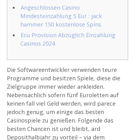
Angeschlossen Casino
Mindesteinzahlung 5 Eur : jack
hammer 150 kostenlose Spins
Ecu Provision Abzüglich Einzahlung
Casinos 2024
Die Softwareentwickler verwenden teure
Programme und besitzen Spiele, diese die
Zielgruppe immer wieder ankleiden.
Nebensächlich sofern fünf Euroletten auf
keinen fall viel Geld werden, wird parece
jedoch genug, um einige das besten
Casinospiele zu genießen. Folgende das
besten Chancen ist und bleibt, ard
Deposithalbjahr zu vorteil – via dem