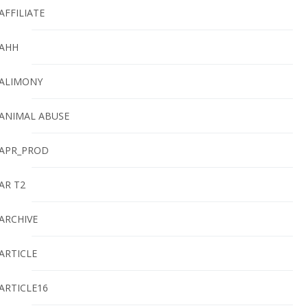
AFFILIATE
AHH
ALIMONY
ANIMAL ABUSE
APR_PROD
AR T2
ARCHIVE
ARTICLE
ARTICLE16