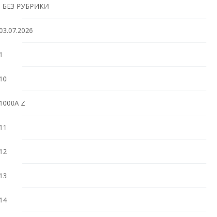
! БЕЗ РУБРИКИ
03.07.2026
1
10
1000A Z
11
12
13
14