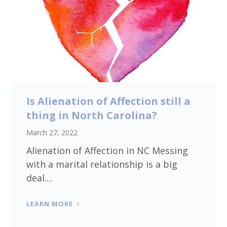
Is Alienation of Affection still a
thing in North Carolina?
March 27, 2022
Alienation of Affection in NC Messing
with a marital relationship is a big
deal....
LEARN MORE