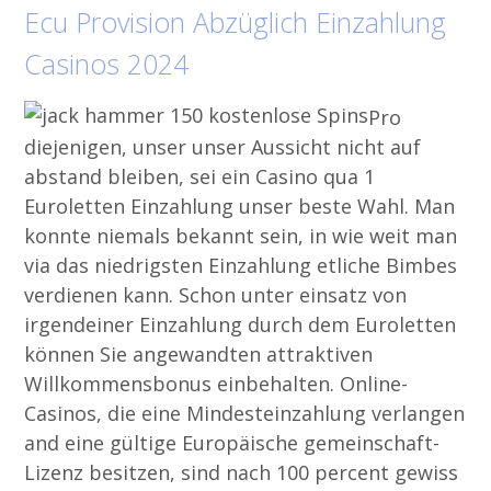
Ecu Provision Abzüglich Einzahlung
Casinos 2024
Pro
diejenigen, unser unser Aussicht nicht auf
abstand bleiben, sei ein Casino qua 1
Euroletten Einzahlung unser beste Wahl. Man
konnte niemals bekannt sein, in wie weit man
via das niedrigsten Einzahlung etliche Bimbes
verdienen kann. Schon unter einsatz von
irgendeiner Einzahlung durch dem Euroletten
können Sie angewandten attraktiven
Willkommensbonus einbehalten. Online-
Casinos, die eine Mindesteinzahlung verlangen
and eine gültige Europäische gemeinschaft-
Lizenz besitzen, sind nach 100 percent gewiss