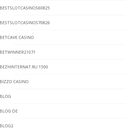
BESTSLOTCASINOS60825
BESTSLOTCASINOS70826
BETCAVE CASINO
BETWINNER21071
BEZHINTERNAT.RU 1500
BIZZO CASINO
BLOG
BLOG DE
BLOG2