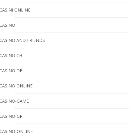
CASINI ONLINE
CASINO
CASINO AND FRIENDS
CASINO CH
CASINO DE
CASINO ONLINE
CASINO-GAME
CASINO-GR
CASINO-ONLINE