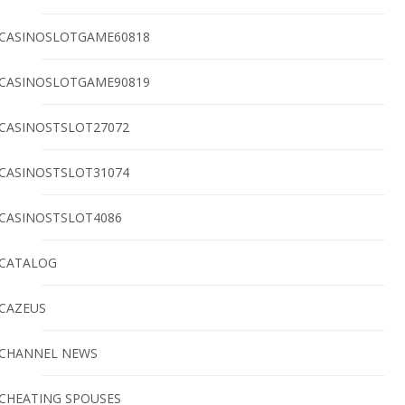
CASINOSLOTGAME60818
CASINOSLOTGAME90819
CASINOSTSLOT27072
CASINOSTSLOT31074
CASINOSTSLOT4086
CATALOG
CAZEUS
CHANNEL NEWS
CHEATING SPOUSES