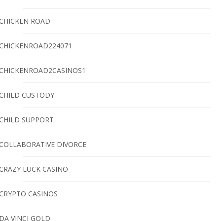
CHICKEN ROAD
CHICKENROAD224071
CHICKENROAD2CASINOS1
CHILD CUSTODY
CHILD SUPPORT
COLLABORATIVE DIVORCE
CRAZY LUCK CASINO
CRYPTO CASINOS
DA VINCI GOLD