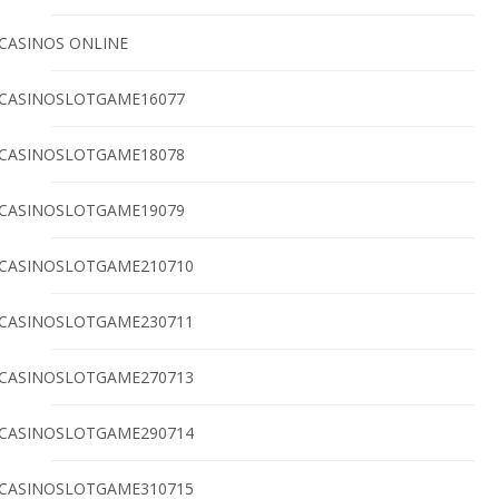
CASINOS ONLINE
CASINOSLOTGAME16077
CASINOSLOTGAME18078
CASINOSLOTGAME19079
CASINOSLOTGAME210710
CASINOSLOTGAME230711
CASINOSLOTGAME270713
CASINOSLOTGAME290714
CASINOSLOTGAME310715