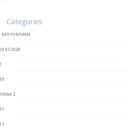
Categories
! БЕЗ РУБРИКИ
03.07.2026
1
10
1000A Z
11
12