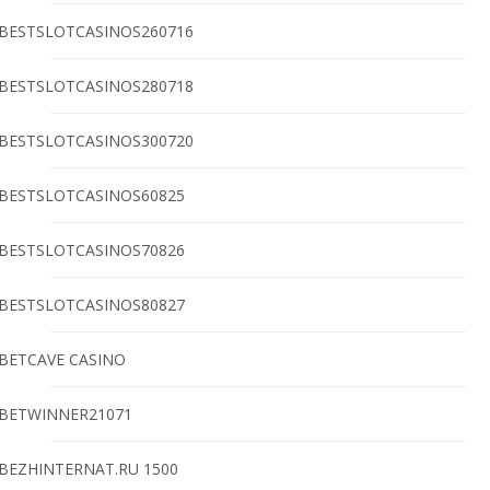
BESTSLOTCASINOS260716
BESTSLOTCASINOS280718
BESTSLOTCASINOS300720
BESTSLOTCASINOS60825
BESTSLOTCASINOS70826
BESTSLOTCASINOS80827
BETCAVE CASINO
BETWINNER21071
BEZHINTERNAT.RU 1500