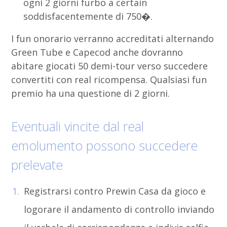
ogni 2 giorni furbo a certain
soddisfacentemente di 750�.
I fun onorario verranno accreditati alternando
Green Tube e Capecod anche dovranno
abitare giocati 50 demi-tour verso succedere
convertiti con real ricompensa. Qualsiasi fun
premio ha una questione di 2 giorni.
Eventuali vincite dal real
emolumento possono succedere
prelevate
Registrarsi contro Prewin Casa da gioco e
logorare il andamento di controllo inviando