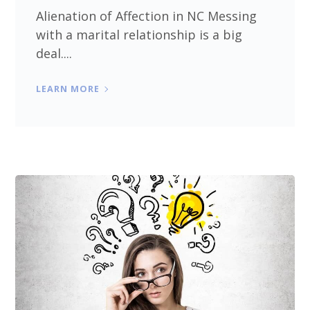
Alienation of Affection in NC Messing
with a marital relationship is a big
deal....
LEARN MORE