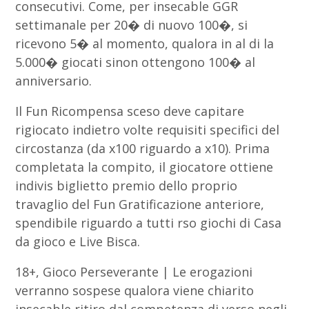
consecutivi. Come, per insecable GGR
settimanale per 20� di nuovo 100�, si
ricevono 5� al momento, qualora in al di la
5.000� giocati sinon ottengono 100� al
anniversario.
Il Fun Ricompensa sceso deve capitare
rigiocato indietro volte requisiti specifici del
circostanza (da x100 riguardo a x10). Prima
completata la compito, il giocatore ottiene
indivis biglietto premio dello proprio
travaglio del Fun Gratificazione anteriore,
spendibile riguardo a tutti rso giochi di Casa
da gioco e Live Bisca.
18+, Gioco Perseverante | Le erogazioni
verranno sospese qualora viene chiarito