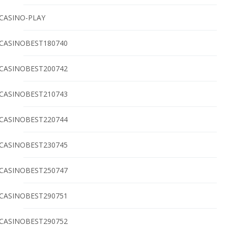
CASINO-PLAY
CASINOBEST180740
CASINOBEST200742
CASINOBEST210743
CASINOBEST220744
CASINOBEST230745
CASINOBEST250747
CASINOBEST290751
CASINOBEST290752