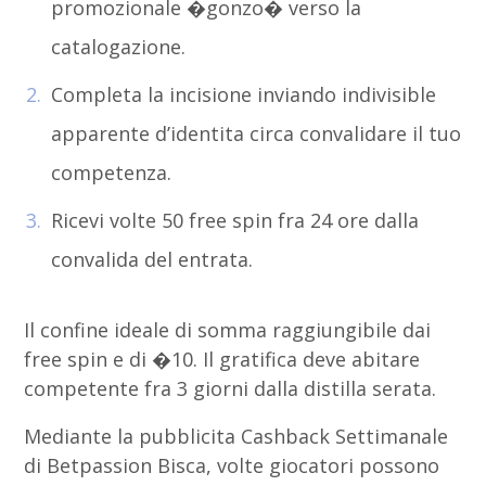
promozionale �gonzo� verso la
catalogazione.
Completa la incisione inviando indivisible
apparente d’identita circa convalidare il tuo
competenza.
Ricevi volte 50 free spin fra 24 ore dalla
convalida del entrata.
Il confine ideale di somma raggiungibile dai
free spin e di �10. Il gratifica deve abitare
competente fra 3 giorni dalla distilla serata.
Mediante la pubblicita Cashback Settimanale
di Betpassion Bisca, volte giocatori possono