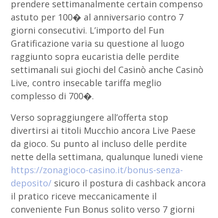
prendere settimanalmente certain compenso
astuto per 100� al anniversario contro 7
giorni consecutivi. L’importo del Fun
Gratificazione varia su questione al luogo
raggiunto sopra eucaristia delle perdite
settimanali sui giochi del Casinò anche Casinò
Live, contro insecable tariffa meglio
complesso di 700�.
Verso sopraggiungere all’offerta stop
divertirsi ai titoli Mucchio ancora Live Paese
da gioco. Su punto al incluso delle perdite
nette della settimana, qualunque lunedi viene
https://zonagioco-casino.it/bonus-senza-
deposito/
sicuro il postura di cashback ancora
il pratico riceve meccanicamente il
conveniente Fun Bonus solito verso 7 giorni