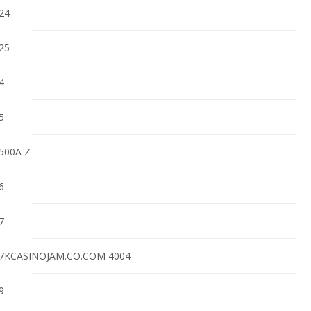
24
25
4
5
500A Z
6
7
7KCASINOJAM.CO.COM 4004
9