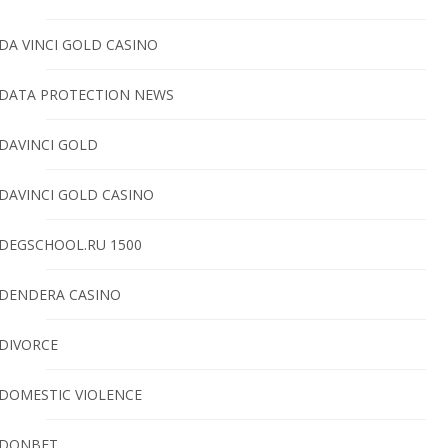
DA VINCI GOLD CASINO
DATA PROTECTION NEWS
DAVINCI GOLD
DAVINCI GOLD CASINO
DEGSCHOOL.RU 1500
DENDERA CASINO
DIVORCE
DOMESTIC VIOLENCE
DONBET