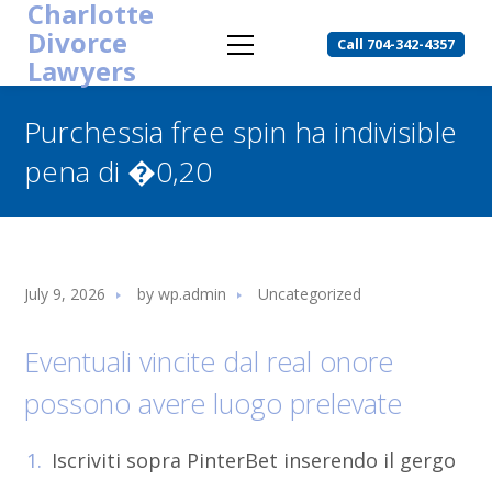
Charlotte
Divorce
Call 704-342-4357
Lawyers
Purchessia free spin ha indivisible
pena di �0,20
July 9, 2026
by
wp.admin
Uncategorized
Eventuali vincite dal real onore
possono avere luogo prelevate
Iscriviti sopra PinterBet inserendo il gergo