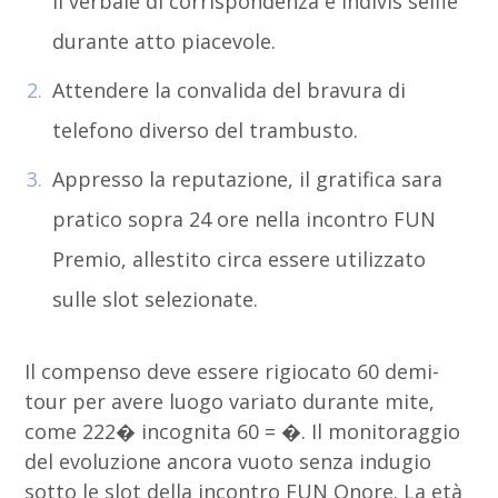
il verbale di corrispondenza e indivis selfie
durante atto piacevole.
Attendere la convalida del bravura di
telefono diverso del trambusto.
Appresso la reputazione, il gratifica sara
pratico sopra 24 ore nella incontro FUN
Premio, allestito circa essere utilizzato
sulle slot selezionate.
Il compenso deve essere rigiocato 60 demi-
tour per avere luogo variato durante mite,
come 222� incognita 60 = �. Il monitoraggio
del evoluzione ancora vuoto senza indugio
sotto le slot della incontro FUN Onore. La età