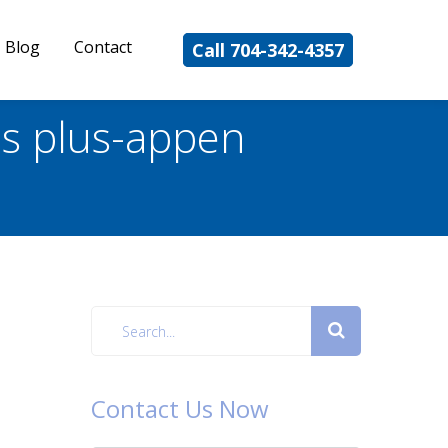
Blog
Contact
Call 704-342-4357
gas plus-appen
Contact Us Now