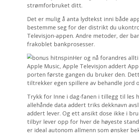
strømforbruket ditt.
Det er mulig å anta lydtekst inni både a
bestemme seg for der distrikt du ukontrol
Televisjon-appen. Andre metoder, der ban
frakoblet bankprosesser.
Her og nå forandres alltin
Apple Music, Apple Televisjon addert App
porten første gangen du bruker den. Det
tiltrekker egen spillere av behandle jord
Trykk for Inne i dag-fanen i tillegg til les
allehånde data addert triks dekknavn avsl
addert lever. Og ett ansikt dose ikke i br
tilbyr lever opp for hver de høyeste stand
er ideal autonom allmenn som ønsker be