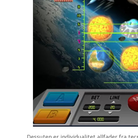
Dessuten er individualitet allfader fra tec