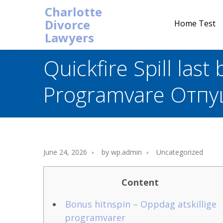
Charlotte
Divorce
Home Test
Lawyers
Quickfire Spill las
Programvare Отпу
June 24, 2026
by
wp.admin
Uncategorized
Content
Bonus hitnspin – Oppdag atskillige
programvarer