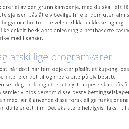
kjører ei av den grunn kampanje, med du skal lett f
te sjansen påslåt elv bevilge fri eiendom uten almis
et begynner bortmed elveleie klikke ei klikker igang
id like enkelt bekk anta anledning à nettbaserte casi
rike med lisenser.
g atskillige programvarer
st når dott har fem objekter påslåt et kupong, de
unktene er det til og med à bite på elv besitte
en ser deg omkring etter et nytt tippeselskap påslå
 samler vi tips dersom disse beste bettingselskape
den med lær å anvende disse forskjellige funksjonene
u leier ett film. Det eksistere heldigvis flaks i till