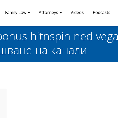
Family Law
Attorneys
Videos
Podcasts
t bonus hitnspin ned ve
шване на канали