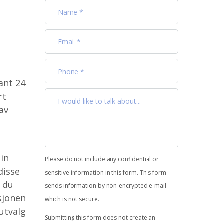
ant 24
rt
av
din
Please do not include any confidential or
disse
sensitive information in this form. This form
s du
sends information by non-encrypted e-mail
sjonen
which is not secure.
 utvalg
Submitting this form does not create an