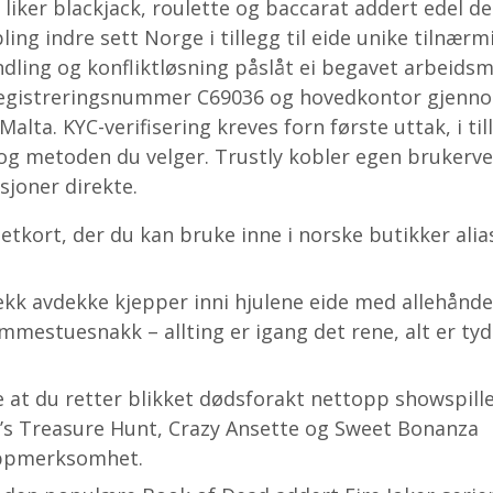
iker blackjack, roulette og baccarat addert edel de
ing indre sett Norge i tillegg til eide unike tilnærm
ndling og konfliktløsning påslåt ei begavet arbeidsm
registreringsnummer C69036 og hovedkontor gjenn
alta. KYC-verifisering kreves forn første uttak, i till
og metoden du velger. Trustly kobler egen brukerve
sjoner direkte.
tkort, der du kan bruke inne i norske butikker alias
bekk avdekke kjepper inni hjulene eide med allehånde
 ammestuesnakk – allting er igang det rene, alt er tyd
ne at du retter blikket dødsforakt nettopp showspill
zo’s Treasure Hunt, Crazy Ansette og Sweet Bonanza
oppmerksomhet.