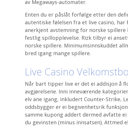
av Megaways-automater.
Enten du er påslåt forfølge etter den def
autentiske følelsen fra et live casino, har 
anerkjent avstemning for norske spillere hv
festlig spillopplevelse. Rizk tilbyr ei an
norske spillere. Minimumsinnskuddet allm
bred igang mange spillere.
Live Casino Velkomstbo
Når bart tipper live er det ei addisjon å 
avgjørelsene. Inni inneværende kategorien
elv ane igang, inkludert Counter-Strike, 
oddsbygger er ei begivenhetsrik funksjo
samme kupong addert dermed avfatte ei pe
du gevinsten (minus innsatsen). Attmed e