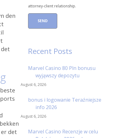
attorney-client relationship.
vn den
tt
il
rt
 det
Recent Posts
Marvel Casino 80 Pln bonusu
ng
wyjąwszy depozytu
August 6, 2026
 beste
sports
bonus i logowanie Teraźniejsze
info 2026
d
August 6, 2026
 bekken
 er det
Marvel Casino Recenzje w celu