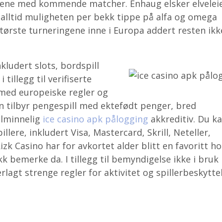
eriene med kommende matcher. Enhaug elsker elveleie
 alltid muligheten per bekk tippe på alfa og omega
største turneringene inne i Europa addert resten ikke
kludert slots, bordspill
 tillegg til verifiserte
ttmed europeiske regler og
n tilbyr pengespill med ektefødt penger, bred
alminnelig
ice casino apk pålogging
akkreditiv. Du k
lere, inkludert Visa, Mastercard, Skrill, Neteller,
zk Casino har for avkortet alder blitt en favoritt ho
k bemerke da. I tillegg til bemyndigelse ikke i bruk
lagt strenge regler for aktivitet og spillerbeskyttel