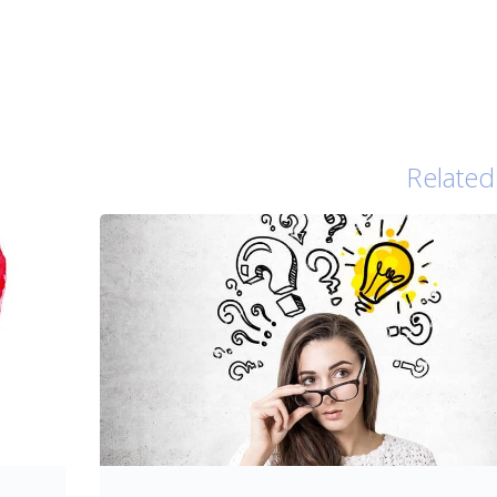
Related