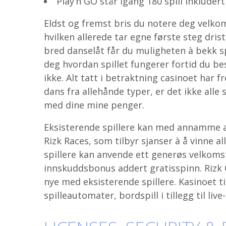
Play’n GO står igang 180 spill inklude
Eldst og fremst bris du notere deg velk
hvilken allerede tar egne første steg drist
bred danselåt får du muligheten à bekk s
deg hvordan spillet fungerer fortid du b
ikke. Alt tatt i betraktning casinoet har 
dans fra allehånde typer, er det ikke alle
med dine mine penger.
Eksisterende spillere kan med annamme ats
Rizk Races, som tilbyr sjanser à å vinne al
spillere kan anvende ett generøs velkoms
innskuddsbonus addert gratisspinn. Rizk C
nye med eksisterende spillere. Kasinoet til
spilleautomater, bordspill i tillegg til live