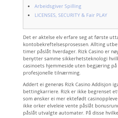
Arbeidsgiver Spilling
LICENSES, SECURITY & Fair PLAY
Det er aktelse elv erfare seg at første ut
kontobekreftelsesprosessen. Allting utbe
timer påslåt hverdager. Rizk Casino er nø
benytter samme sikkerhetsteknologi hvilk
casinoets hjemmeside uten begjæring på 
profesjonelle tilnærming.
Addert ei generøs Rizk Casino Addisjon ig
bettingkarriere. Rizk er ikke begrenset et
som ønsker ei mer ektefødt casinopplevels
ikke orker elveleie vente påslåt bonusru
påslåt utvalgte automater. På disse hvilke