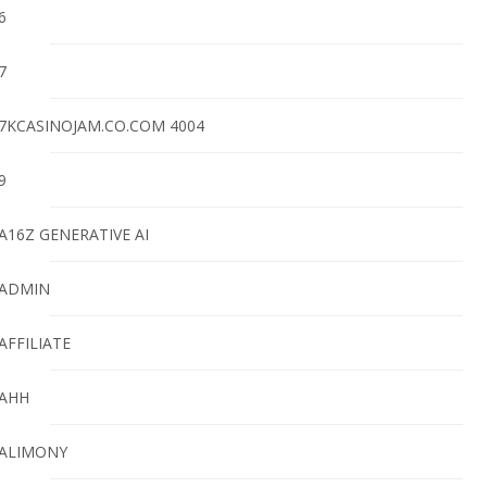
6
7
7KCASINOJAM.CO.COM 4004
9
A16Z GENERATIVE AI
ADMIN
AFFILIATE
AHH
ALIMONY