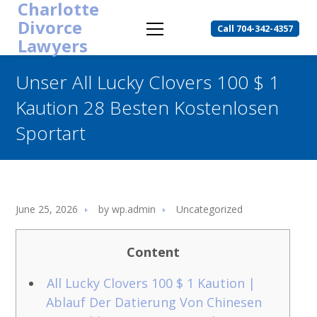
Charlotte
Divorce
Call 704-342-4357
Lawyers
Unser All Lucky Clovers 100 $ 1
Kaution 28 Besten Kostenlosen
Sportart
June 25, 2026
by
wp.admin
Uncategorized
Content
All Lucky Clovers 100 $ 1 Kaution |
Ablauf Der Datierung Von Chinesen