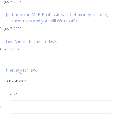
August 7, 2026
Just how can MLB Professionals Get money: Income,
Incentives and you will Write-offs
August 7, 2026
Five Nights In the Freddy’s
August 7, 2026
Categories
! БЕЗ РУБРИКИ
03.07.2026
1