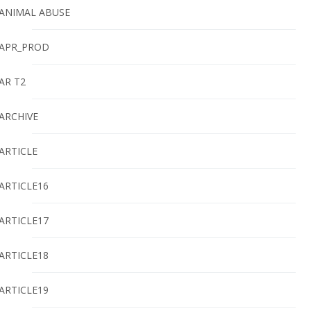
ANIMAL ABUSE
APR_PROD
AR T2
ARCHIVE
ARTICLE
ARTICLE16
ARTICLE17
ARTICLE18
ARTICLE19