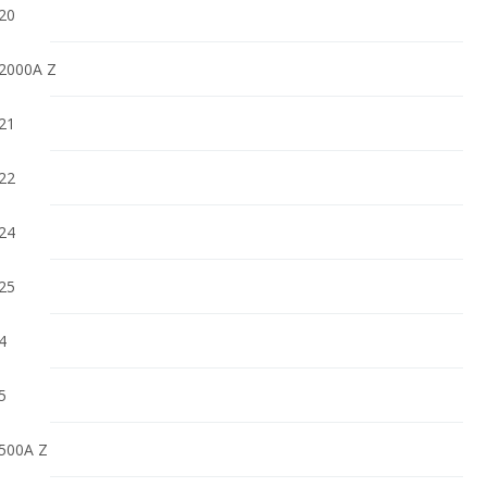
20
2000A Z
21
22
24
25
4
5
500A Z