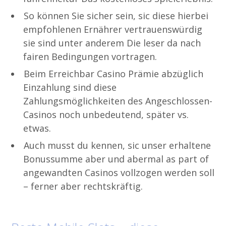
So können Sie sicher sein, sic diese hierbei
empfohlenen Ernährer vertrauenswürdig
sie sind unter anderem Die leser da nach
fairen Bedingungen vortragen.
Beim Erreichbar Casino Prämie abzüglich
Einzahlung sind diese
Zahlungsmöglichkeiten des Angeschlossen-
Casinos noch unbedeutend, später vs.
etwas.
Auch musst du kennen, sic unser erhaltene
Bonussumme aber und abermal as part of
angewandten Casinos vollzogen werden soll
– ferner aber rechtskräftig.