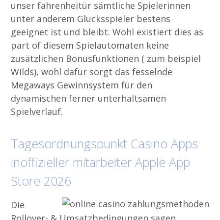
unser fahrenheitür sämtliche Spielerinnen
unter anderem Glücksspieler bestens
geeignet ist und bleibt. Wohl existiert dies as
part of diesem Spielautomaten keine
zusätzlichen Bonusfunktionen ( zum beispiel
Wilds), wohl dafür sorgt das fesselnde
Megaways Gewinnsystem für den
dynamischen ferner unterhaltsamen
Spielverlauf.
Tagesordnungspunkt Casino Apps
inoffizieller mitarbeiter Apple App
Store 2026
Die
Rollover- & Umsatzbedingungen sagen,