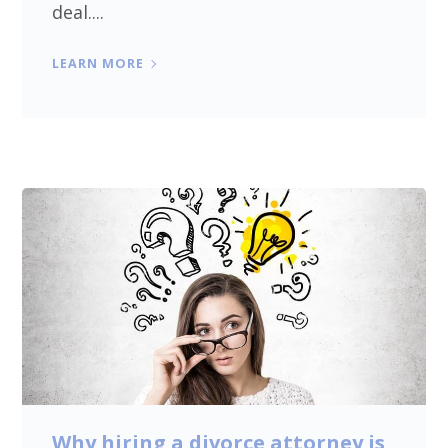
deal....
LEARN MORE
Why hiring a divorce attorney is