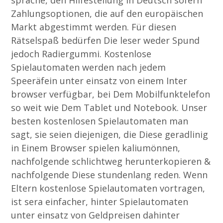
sprache, den Hilfestellung in Deutsch sofern
Zahlungsoptionen, die auf den europäischen
Markt abgestimmt werden. Für diesen
Rätselspaß bedürfen Die leser weder Spund
jedoch Radiergummi.
Kostenlose
Spielautomaten werden nach jedem
Speeräfein unter einsatz von einem Inter
browser verfügbar, bei Dem Mobilfunktelefon
so weit wie Dem Tablet und Notebook. Unser
besten kostenlosen Spielautomaten man
sagt, sie seien diejenigen, die Diese geradlinig
in Einem Browser spielen kaliumönnen,
nachfolgende schlichtweg herunterkopieren &
nachfolgende Diese stundenlang reden. Wenn
Eltern kostenlose Spielautomaten vortragen,
ist sera einfacher, hinter Spielautomaten
unter einsatz von Geldpreisen dahinter