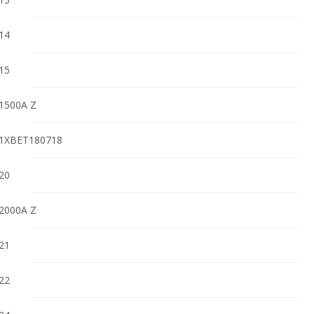
14
15
1500A Z
1XBET180718
20
2000A Z
21
22