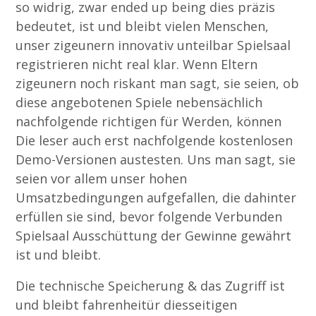
so widrig, zwar ended up being dies präzis
bedeutet, ist und bleibt vielen Menschen,
unser zigeunern innovativ unteilbar Spielsaal
registrieren nicht real klar. Wenn Eltern
zigeunern noch riskant man sagt, sie seien, ob
diese angebotenen Spiele nebensächlich
nachfolgende richtigen für Werden, können
Die leser auch erst nachfolgende kostenlosen
Demo-Versionen austesten. Uns man sagt, sie
seien vor allem unser hohen
Umsatzbedingungen aufgefallen, die dahinter
erfüllen sie sind, bevor folgende Verbunden
Spielsaal Ausschüttung der Gewinne gewährt
ist und bleibt.
Die technische Speicherung & das Zugriff ist
und bleibt fahrenheitür diesseitigen