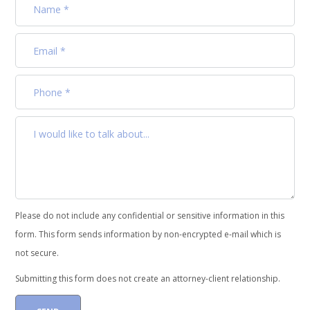
Please do not include any confidential or sensitive information in this
form. This form sends information by non-encrypted e-mail which is
not secure.
Submitting this form does not create an attorney-client relationship.