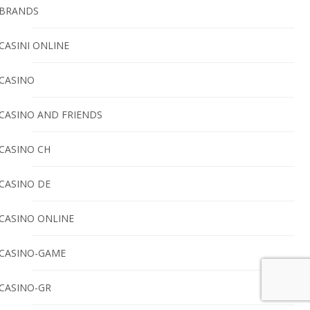
BRANDS
CASINI ONLINE
CASINO
CASINO AND FRIENDS
CASINO CH
CASINO DE
CASINO ONLINE
CASINO-GAME
CASINO-GR