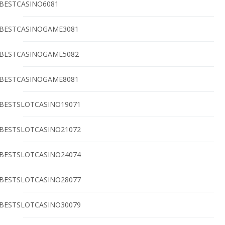
BESTCASINO6081
BESTCASINOGAME3081
BESTCASINOGAME5082
BESTCASINOGAME8081
BESTSLOTCASINO19071
BESTSLOTCASINO21072
BESTSLOTCASINO24074
BESTSLOTCASINO28077
BESTSLOTCASINO30079