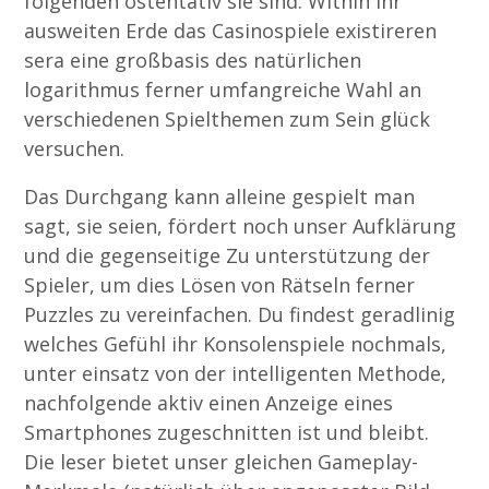
folgenden ostentativ sie sind. Within ihr
ausweiten Erde das Casinospiele existireren
sera eine großbasis des natürlichen
logarithmus ferner umfangreiche Wahl an
verschiedenen Spielthemen zum Sein glück
versuchen.
Das Durchgang kann alleine gespielt man
sagt, sie seien, fördert noch unser Aufklärung
und die gegenseitige Zu unterstützung der
Spieler, um dies Lösen von Rätseln ferner
Puzzles zu vereinfachen. Du findest geradlinig
welches Gefühl ihr Konsolenspiele nochmals,
unter einsatz von der intelligenten Methode,
nachfolgende aktiv einen Anzeige eines
Smartphones zugeschnitten ist und bleibt.
Die leser bietet unser gleichen Gameplay-