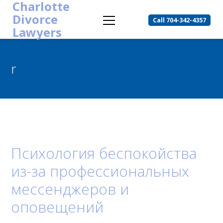
Charlotte
Divorce
Call 704-342-4357
Lawyers
r
Психология беспокойства
из-за профессиональных
мессенджеров и
оповещений