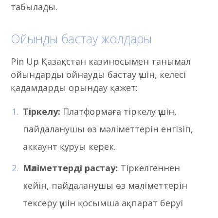
табылады.
Ойынды бастау жолдары
Pin Up Қазақстан казиносымен танымал
ойындарды ойнауды бастау үшін, келесі
қадамдарды орындау қажет:
Тіркелу:
Платформаға тіркелу үшін,
пайдаланушы өз мәліметтерін енгізіп,
аккаунт құруы керек.
Мәліметтерді растау:
Тіркелгеннен
кейін, пайдаланушы өз мәліметтерін
тексеру үшін қосымша ақпарат беруі