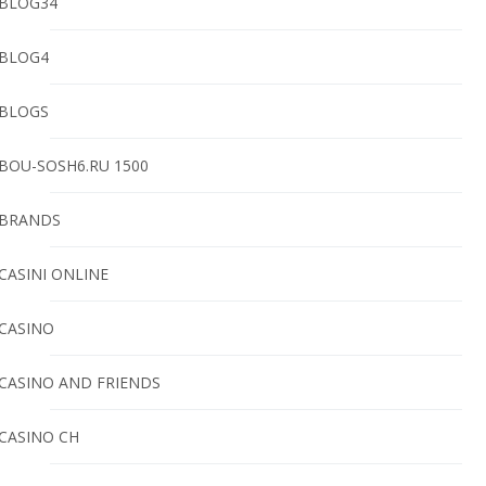
BLOG34
BLOG4
BLOGS
BOU-SOSH6.RU 1500
BRANDS
CASINI ONLINE
CASINO
CASINO AND FRIENDS
CASINO CH