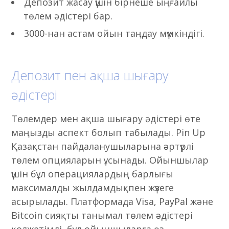
Депозит жасау үшін бірнеше ыңғайлы
төлем әдістері бар.
3000-нан астам ойын таңдау мүмкіндігі.
Депозит пен ақша шығару
әдістері
Төлемдер мен ақша шығару әдістері өте
маңызды аспект болып табылады. Pin Up
Қазақстан пайдаланушыларына әртүрлі
төлем опцияларын ұсынады. Ойыншылар
үшін бұл операциялардың барлығы
максималды жылдамдықпен жүзеге
асырылады. Платформада Visa, PayPal және
Bitcoin сияқты танымал төлем әдістері
қолжетімді, бұл ойыншыларға өз