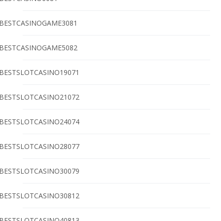
BESTCASINOGAME3081
BESTCASINOGAME5082
BESTSLOTCASINO19071
BESTSLOTCASINO21072
BESTSLOTCASINO24074
BESTSLOTCASINO28077
BESTSLOTCASINO30079
BESTSLOTCASINO30812
BESTSLOTCASINO40813