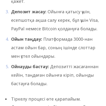
қажет.
Депозит жасау:
Ойынға қатысу үшін,
есепшотқа ақша салу керек, бұл үшін Visa,
PayPal немесе Bitcoin қолдануға болады.
Ойын таңдау:
Платформада 3000-нан
астам ойын бар, соның ішінде слоттар
мен үстел ойындары.
Ойнауды бастау:
Депозитті жасағаннан
кейін, таңдаған ойынға кіріп, ойынды
бастауға болады.
Тіркелу процесі өте қарапайым.