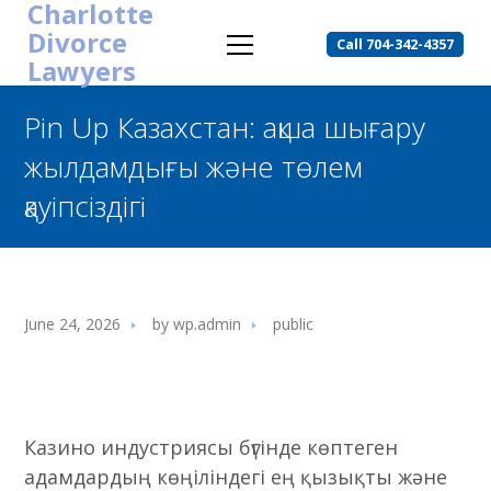
Charlotte
Divorce
Call 704-342-4357
Lawyers
Pin Up Казахстан: ақша шығару
жылдамдығы және төлем
қауіпсіздігі
June 24, 2026
by
wp.admin
public
Казино индустриясы бүгінде көптеген
адамдардың көңіліндегі ең қызықты және