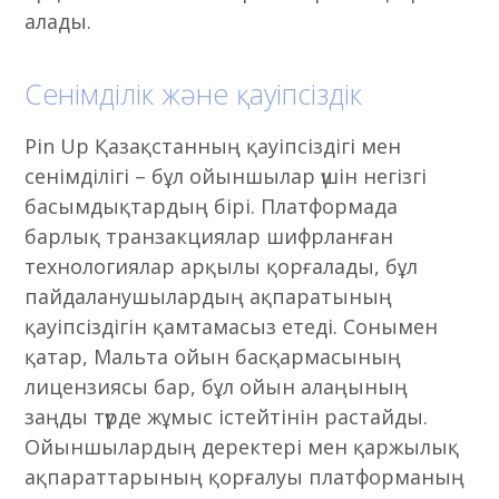
алады.
Сенімділік және қауіпсіздік
Pin Up Қазақстанның қауіпсіздігі мен
сенімділігі – бұл ойыншылар үшін негізгі
басымдықтардың бірі. Платформада
барлық транзакциялар шифрланған
технологиялар арқылы қорғалады, бұл
пайдаланушылардың ақпаратының
қауіпсіздігін қамтамасыз етеді. Сонымен
қатар, Мальта ойын басқармасының
лицензиясы бар, бұл ойын алаңының
заңды түрде жұмыс істейтінін растайды.
Ойыншылардың деректері мен қаржылық
ақпараттарының қорғалуы платформаның