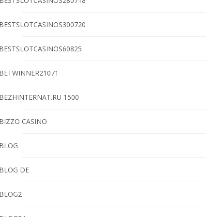
BESTSLOTCASINOS280718
BESTSLOTCASINOS300720
BESTSLOTCASINOS60825
BETWINNER21071
BEZHINTERNAT.RU 1500
BIZZO CASINO
BLOG
BLOG DE
BLOG2