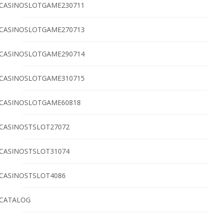
CASINOSLOTGAME230711
CASINOSLOTGAME270713
CASINOSLOTGAME290714
CASINOSLOTGAME310715
CASINOSLOTGAME60818
CASINOSTSLOT27072
CASINOSTSLOT31074
CASINOSTSLOT4086
CATALOG