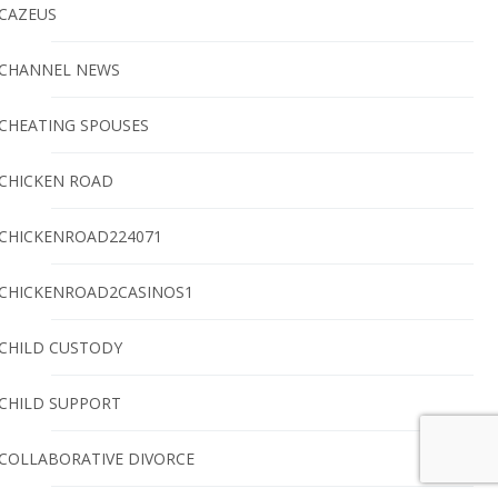
CAZEUS
CHANNEL NEWS
CHEATING SPOUSES
CHICKEN ROAD
CHICKENROAD224071
CHICKENROAD2CASINOS1
CHILD CUSTODY
CHILD SUPPORT
COLLABORATIVE DIVORCE