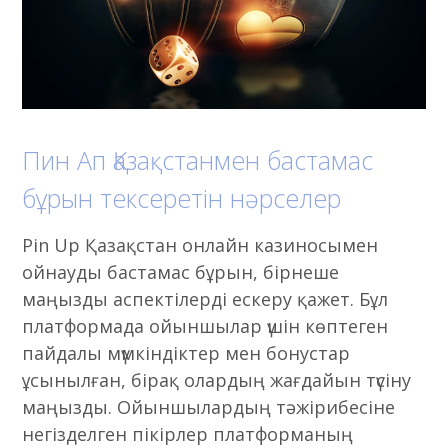
Пин Ап Қазақстанмен бастамас
бұрын тексеретін нәрселер
Pin Up Қазақстан онлайн казиносымен
ойнауды бастамас бұрын, бірнеше
маңызды аспектілерді ескеру қажет. Бұл
платформада ойыншылар үшін көптеген
пайдалы мүмкіндіктер мен бонустар
ұсынылған, бірақ олардың жағдайын түсіну
маңызды. Ойыншылардың тәжірибесіне
негізделген пікірлер платформаның