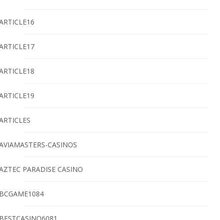
ARTICLE16
ARTICLE17
ARTICLE18
ARTICLE19
ARTICLES
AVIAMASTERS-CASINOS
AZTEC PARADISE CASINO
BCGAME1084
BESTCASINO6081