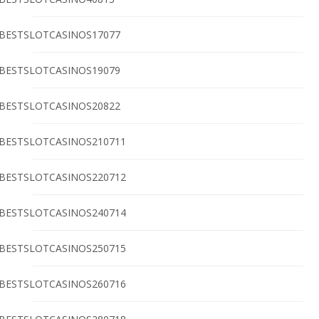
BESTSLOTCASINOS17077
BESTSLOTCASINOS19079
BESTSLOTCASINOS20822
BESTSLOTCASINOS210711
BESTSLOTCASINOS220712
BESTSLOTCASINOS240714
BESTSLOTCASINOS250715
BESTSLOTCASINOS260716