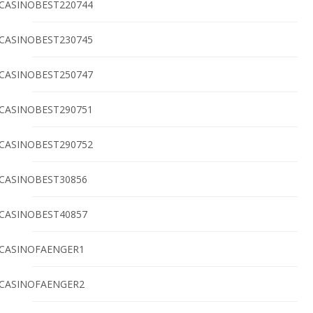
CASINOBEST220744
CASINOBEST230745
CASINOBEST250747
CASINOBEST290751
CASINOBEST290752
CASINOBEST30856
CASINOBEST40857
CASINOFAENGER1
CASINOFAENGER2