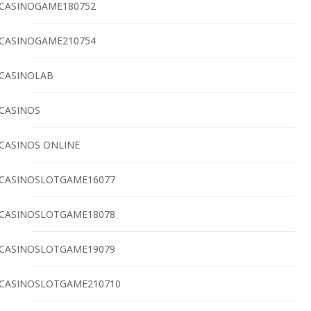
CASINOGAME180752
CASINOGAME210754
CASINOLAB
CASINOS
CASINOS ONLINE
CASINOSLOTGAME16077
CASINOSLOTGAME18078
CASINOSLOTGAME19079
CASINOSLOTGAME210710