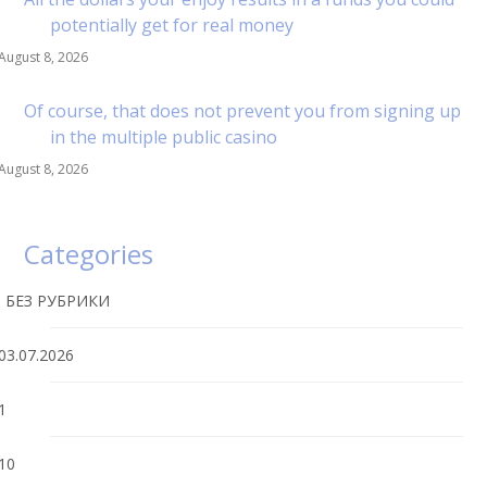
potentially get for real money
August 8, 2026
Of course, that does not prevent you from signing up
in the multiple public casino
August 8, 2026
Categories
! БЕЗ РУБРИКИ
03.07.2026
1
10