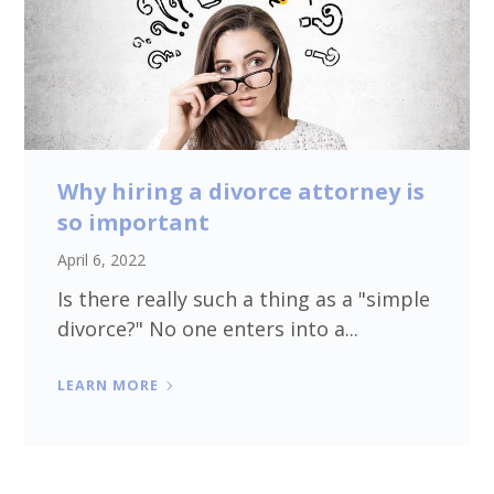
Why hiring a divorce attorney is
so important
April 6, 2022
Is there really such a thing as a "simple
divorce?" No one enters into a...
LEARN MORE