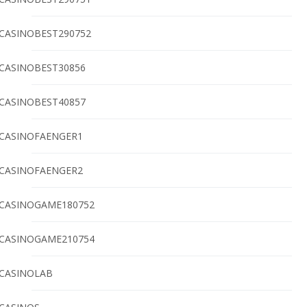
CASINOBEST290752
CASINOBEST30856
CASINOBEST40857
CASINOFAENGER1
CASINOFAENGER2
CASINOGAME180752
CASINOGAME210754
CASINOLAB