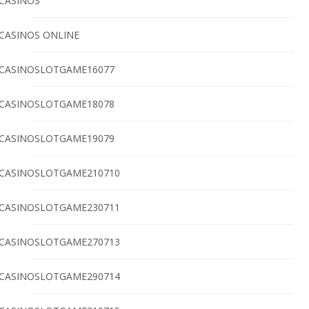
CASINOS
CASINOS ONLINE
CASINOSLOTGAME16077
CASINOSLOTGAME18078
CASINOSLOTGAME19079
CASINOSLOTGAME210710
CASINOSLOTGAME230711
CASINOSLOTGAME270713
CASINOSLOTGAME290714