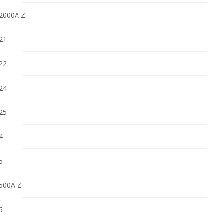
2000A Z
21
22
24
25
4
5
500A Z
6