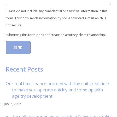
Please do not include any confidential or sensitive information in this
form. This form sends information by non-encrypted e-mail which is
not secure.
Submitting this form does not create an attorney-client relationship.
Recent Posts
Our real time chance proceed with the suits real time
to make you operate quickly and come up with
age try development
August 8, 2026
All the dollars your enjoy results in a funds you could