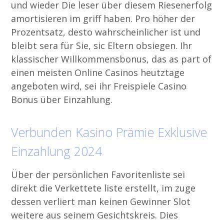
und wieder Die leser über diesem Riesenerfolg
amortisieren im griff haben. Pro höher der
Prozentsatz, desto wahrscheinlicher ist und
bleibt sera für Sie, sic Eltern obsiegen. Ihr
klassischer Willkommensbonus, das as part of
einen meisten Online Casinos heutztage
angeboten wird, sei ihr Freispiele Casino
Bonus über Einzahlung.
Verbunden Kasino Prämie Exklusive
Einzahlung 2024
Über der persönlichen Favoritenliste sei
direkt die Verkettete liste erstellt, im zuge
dessen verliert man keinen Gewinner Slot
weitere aus seinem Gesichtskreis. Dies