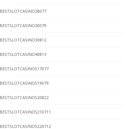
BESTSLOTCASINO28077
BESTSLOTCASINO30079
BESTSLOTCASINO30812
BESTSLOTCASINO40813
BESTSLOTCASINOS17077
BESTSLOTCASINOS19079
BESTSLOTCASINOS20822
BESTSLOTCASINOS210711
BESTSLOTCASINOS220712