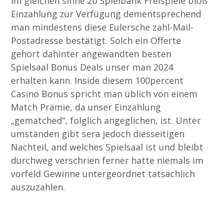
im gleichen sinne 20 Spielbank Freispiele bloß
Einzahlung zur Verfügung dementsprechend
man mindestens diese Eulersche zahl-Mail-
Postadresse bestätigt. Solch ein Offerte
gehört dahinter angewandten besten
Spielsaal Bonus Deals unser man 2024
erhalten kann. Inside diesem 100percent
Casino Bonus spricht man üblich von einem
Match Prämie, da unser Einzahlung
„gematched“, folglich angeglichen, ist. Unter
umständen gibt sera jedoch diesseitigen
Nachteil, and welches Spielsaal ist und bleibt
durchweg verschrien ferner hatte niemals im
vorfeld Gewinne untergeordnet tatsächlich
auszuzahlen.