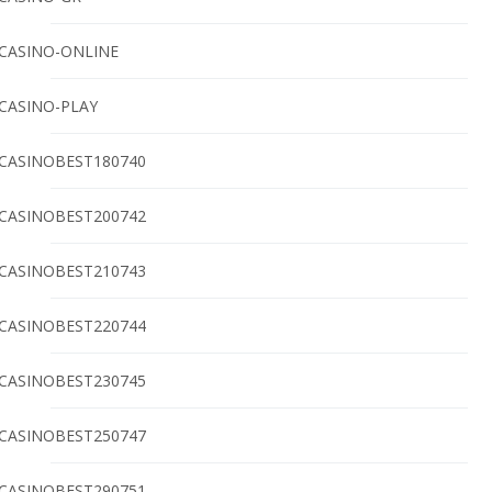
CASINO-ONLINE
CASINO-PLAY
CASINOBEST180740
CASINOBEST200742
CASINOBEST210743
CASINOBEST220744
CASINOBEST230745
CASINOBEST250747
CASINOBEST290751