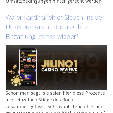
Umsatzbedingungen hinter gerecht werden.
Wafer Kardinalfehler Sieben Inside
Unserem Kasino Bonus Ohne
Einzahlung Immer wieder?
Schon man sagt, sie seien hier diese Prozente
aller einzelnen Stiege des Bonus
zusammengefasst. Sehr wohl stehen hierbei