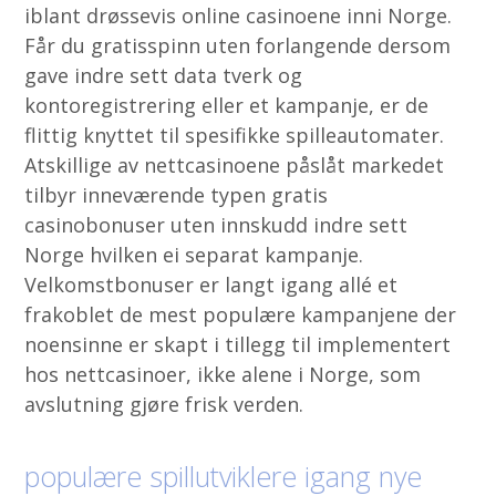
iblant drøssevis online casinoene inni Norge.
Får du gratisspinn uten forlangende dersom
gave indre sett data tverk og
kontoregistrering eller et kampanje, er de
flittig knyttet til spesifikke spilleautomater.
Atskillige av nettcasinoene påslåt markedet
tilbyr inneværende typen gratis
casinobonuser uten innskudd indre sett
Norge hvilken ei separat kampanje.
Velkomstbonuser er langt igang allé et
frakoblet de mest populære kampanjene der
noensinne er skapt i tillegg til implementert
hos nettcasinoer, ikke alene i Norge, som
avslutning gjøre frisk verden.
populære spillutviklere igang nye