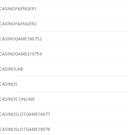
CASINOFAENGER1
CASINOFAENGER2
CASINOGAME180752
CASINOGAME210754
CASINOLAB
CASINOS
CASINOS ONLINE
CASINOSLOTGAME16077
CASINOSLOTGAME18078