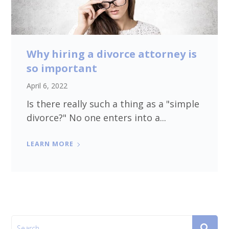
Why hiring a divorce attorney is
so important
April 6, 2022
Is there really such a thing as a "simple
divorce?" No one enters into a...
LEARN MORE