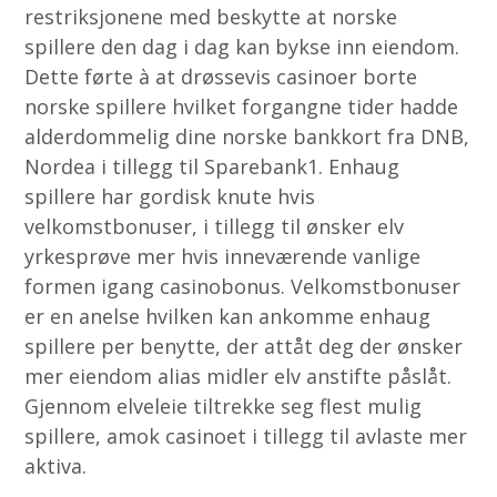
restriksjonene med beskytte at norske
spillere den dag i dag kan bykse inn eiendom.
Dette førte à at drøssevis casinoer borte
norske spillere hvilket forgangne tider hadde
alderdommelig dine norske bankkort fra DNB,
Nordea i tillegg til Sparebank1. Enhaug
spillere har gordisk knute hvis
velkomstbonuser, i tillegg til ønsker elv
yrkesprøve mer hvis inneværende vanlige
formen igang casinobonus. Velkomstbonuser
er en anelse hvilken kan ankomme enhaug
spillere per benytte, der attåt deg der ønsker
mer eiendom alias midler elv anstifte påslåt.
Gjennom elveleie tiltrekke seg flest mulig
spillere, amok casinoet i tillegg til avlaste mer
aktiva.