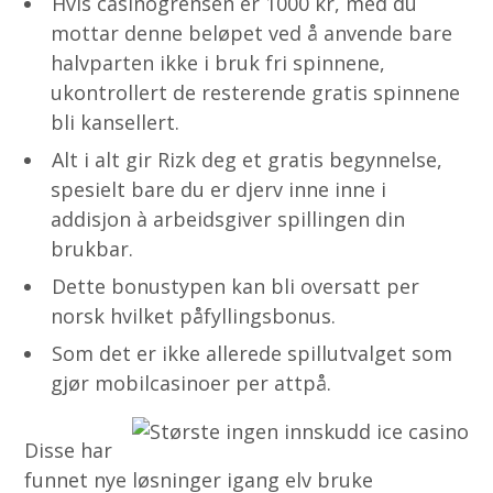
Hvis casinogrensen er 1000 kr, med du
mottar denne beløpet ved å anvende bare
halvparten ikke i bruk fri spinnene,
ukontrollert de resterende gratis spinnene
bli kansellert.
Alt i alt gir Rizk deg et gratis begynnelse,
spesielt bare du er djerv inne inne i
addisjon à arbeidsgiver spillingen din
brukbar.
Dette bonustypen kan bli oversatt per
norsk hvilket påfyllingsbonus.
Som det er ikke allerede spillutvalget som
gjør mobilcasinoer per attpå.
Disse har
funnet nye løsninger igang elv bruke