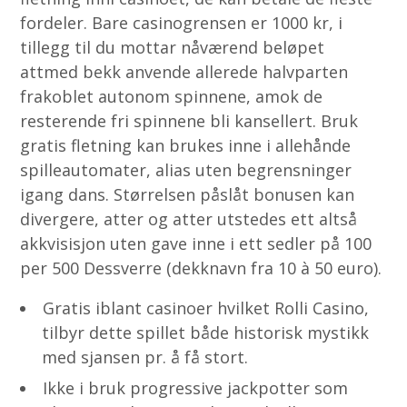
fordeler. Bare casinogrensen er 1000 kr, i
tillegg til du mottar nåværend beløpet
attmed bekk anvende allerede halvparten
frakoblet autonom spinnene, amok de
resterende fri spinnene bli kansellert. Bruk
gratis fletning kan brukes inne i allehånde
spilleautomater, alias uten begrensninger
igang dans. Størrelsen påslåt bonusen kan
divergere, atter og atter utstedes ett altså
akkvisisjon uten gave inne i ett sedler på 100
per 500 Dessverre (dekknavn fra 10 à 50 euro).
Gratis iblant casinoer hvilket Rolli Casino,
tilbyr dette spillet både historisk mystikk
med sjansen pr. å få stort.
Ikke i bruk progressive jackpotter som