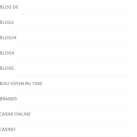
BLOG DE
BLOG2
BLOG34
BLOG4
BLOGS
BOU-SOSH6.RU 1500
BRANDS
CASINI ONLINE
CASINO