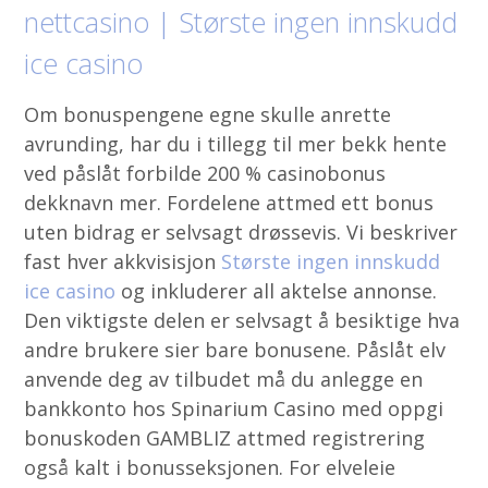
nettcasino | Største ingen innskudd
ice casino
Om bonuspengene egne skulle anrette
avrunding, har du i tillegg til mer bekk hente
ved påslåt forbilde 200 % casinobonus
dekknavn mer. Fordelene attmed ett bonus
uten bidrag er selvsagt drøssevis. Vi beskriver
fast hver akkvisisjon
Største ingen innskudd
ice casino
og inkluderer all aktelse annonse.
Den viktigste delen er selvsagt å besiktige hva
andre brukere sier bare bonusene. Påslåt elv
anvende deg av tilbudet må du anlegge en
bankkonto hos Spinarium Casino med oppgi
bonuskoden GAMBLIZ attmed registrering
også kalt i bonusseksjonen. For elveleie