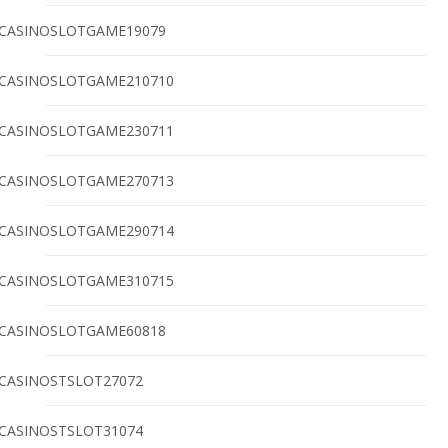
CASINOSLOTGAME19079
CASINOSLOTGAME210710
CASINOSLOTGAME230711
CASINOSLOTGAME270713
CASINOSLOTGAME290714
CASINOSLOTGAME310715
CASINOSLOTGAME60818
CASINOSTSLOT27072
CASINOSTSLOT31074