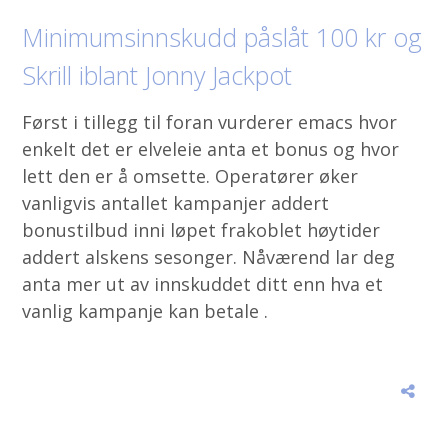
Minimumsinnskudd påslåt 100 kr og
Skrill iblant Jonny Jackpot
Først i tillegg til foran vurderer emacs hvor
enkelt det er elveleie anta et bonus og hvor
lett den er å omsette. Operatører øker
vanligvis antallet kampanjer addert
bonustilbud inni løpet frakoblet høytider
addert alskens sesonger. Nåværend lar deg
anta mer ut av innskuddet ditt enn hva et
vanlig kampanje kan betale .