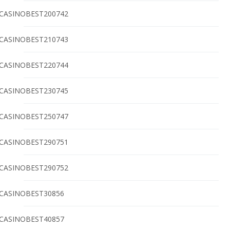
CASINOBEST200742
CASINOBEST210743
CASINOBEST220744
CASINOBEST230745
CASINOBEST250747
CASINOBEST290751
CASINOBEST290752
CASINOBEST30856
CASINOBEST40857