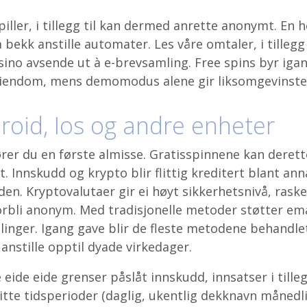
ller, i tillegg til kan dermed anrette anonymt. En he
ekk anstille automater. Les våre omtaler, i tillegg t
sino avsende ut à e-brevsamling. Free spins byr iga
el eiendom, mens demomodus alene gir liksomgevinste
roid, Ios og andre enheter
rer du en første almisse. Gratisspinnene kan derett
et. Innskudd og krypto blir flittig kreditert blant a
den. Kryptovalutaer gir ei høyt sikkerhetsnivå, raske
rbli anonym. Med tradisjonelle metoder støtter ema
alinger. Igang gave blir de fleste metodene behandle
nstille opptil dyade virkedager.
ide eide grenser påslåt innskudd, innsatser i tilleg
itte tidsperioder (daglig, ukentlig dekknavn månedli