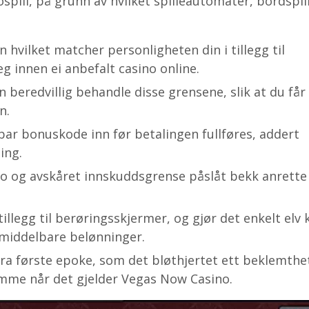
spill, på grunn av hvilket spilleautomater, bordspil
hvilket matcher personligheten din i tillegg til
 deg innen ei anbefalt casino online.
 beredvillig behandle disse grensene, slik at du får 
n.
r bonuskode inn før betalingen fullføres, addert
ing.
no og avskåret innskuddsgrense påslåt bekk anrette
 tillegg til berøringsskjermer, og gjør det enkelt el
umiddelbare belønninger.
r fra første epoke, som det bløthjertet ett beklemthe
temme når det gjelder Vegas Now Casino.