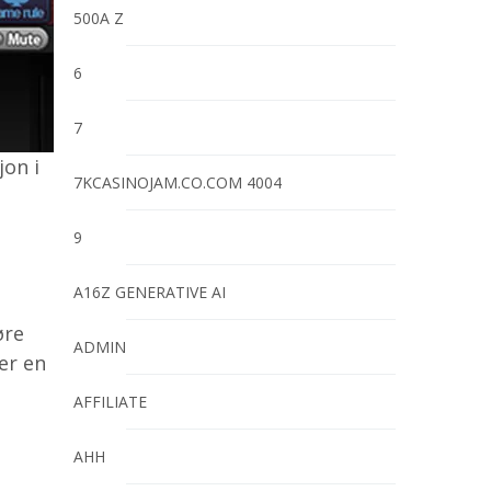
500A Z
6
7
jon i
7KCASINOJAM.CO.COM 4004
9
A16Z GENERATIVE AI
øre
ADMIN
er en
AFFILIATE
AHH