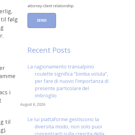
attorney-client relationship.
rlig,
il følg
ng
r.
Recent Posts
La ragionamento transalpino
er
roulette significa “bimba voluta”,
nnamme
per fare di nuovo l’importanza di
presente particolare del
cs i
imbroglio
t
August 6, 2026
Le lui piattaforme gestiscono la
g til
diversita modo, non solo puoi
g).
concentrarti sulla crescita della