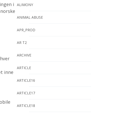
ingen i
ALIMONY
r norske
ANIMAL ABUSE
APR_PROD
AR T2
ARCHIVE
 hver
ARTICLE
et inne
ARTICLE16
ARTICLE17
ARTICLE18