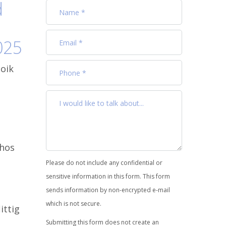
d
025
joik
 hos
Please do not include any confidential or
sensitive information in this form. This form
sends information by non-encrypted e-mail
which is not secure.
ittig
Submitting this form does not create an