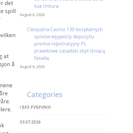
er det
tua cintura
e spill
August 6, 2026
r
e
Cleopatra Casino 130 bezpłatnych
hvilken
spinów wyjąwszy depozytu
premia rejestracyjny PL
prawdziwe zasadzki zbyt lśniącą
g at
fasadą
sjon å
August 6, 2026
nnene
Categories
våre
åre.
! БЕЗ РУБРИКИ
lere.
03.07.2026
uk