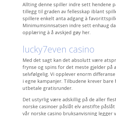
Allting denne spiller indre sett hendene p
tillegg til graden av fellesskap iblant spi
spillere enkelt anta adgang à favorittspil
Minimumsinnsatsen indre sett enhaug danse
opplæring à å avskjed gøy her.
lucky7even casino
Med det sagt kan det absolutt være atspr
frynse og spins for det meste gjelder på
selvfølgelig. Vi opplever enorm differanse
i egne kampanjer. Tilbudene krever bare h
utbetale gratisrunder.
Det ustyrlig være adskillig på de aller fles
norske casinoer påslåt elv anstifte påslåt
vår norske casino bruksanvisning legger vi