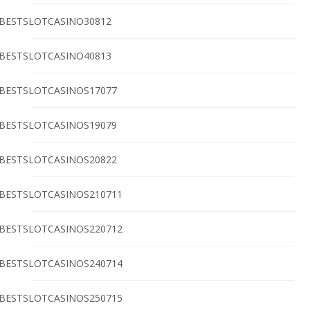
BESTSLOTCASINO30812
BESTSLOTCASINO40813
BESTSLOTCASINOS17077
BESTSLOTCASINOS19079
BESTSLOTCASINOS20822
BESTSLOTCASINOS210711
BESTSLOTCASINOS220712
BESTSLOTCASINOS240714
BESTSLOTCASINOS250715