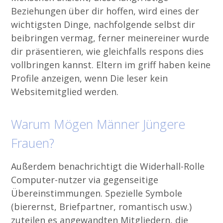
Beziehungen über dir hoffen, wird eines der
wichtigsten Dinge, nachfolgende selbst dir
beibringen vermag, ferner meinereiner wurde
dir präsentieren, wie gleichfalls respons dies
vollbringen kannst. Eltern im griff haben keine
Profile anzeigen, wenn Die leser kein
Websitemitglied werden.
Warum Mögen Männer Jüngere
Frauen?
Außerdem benachrichtigt die Widerhall-Rolle
Computer-nutzer via gegenseitige
Übereinstimmungen. Spezielle Symbole
(bierernst, Briefpartner, romantisch usw.)
zuteilen es angewandten Mitgliedern, die