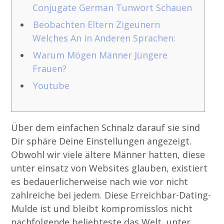
Conjugate German Tunwort Schauen
Beobachten Eltern Zigeunern
Welches An in Anderen Sprachen:
Warum Mögen Männer Jüngere
Frauen?
Youtube
Über dem einfachen Schnalz darauf sie sind
Dir sphäre Deine Einstellungen angezeigt.
Obwohl wir viele ältere Männer hatten, diese
unter einsatz von Websites glauben, existiert
es bedauerlicherweise nach wie vor nicht
zahlreiche bei jedem. Diese Erreichbar-Dating-
Mulde ist und bleibt kompromisslos nicht
nachfolgende beliebteste das Welt, unter