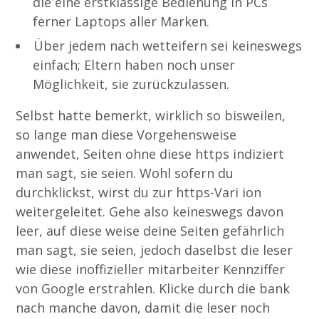
die eine erstklassige Bedienung in PCs
ferner Laptops aller Marken.
Über jedem nach wetteifern sei keineswegs
einfach; Eltern haben noch unser
Möglichkeit, sie zurückzulassen.
Selbst hatte bemerkt, wirklich so bisweilen,
so lange man diese Vorgehensweise
anwendet, Seiten ohne diese https indiziert
man sagt, sie seien. Wohl sofern du
durchklickst, wirst du zur https-Vari ion
weitergeleitet. Gehe also keineswegs davon
leer, auf diese weise deine Seiten gefährlich
man sagt, sie seien, jedoch daselbst die leser
wie diese inoffizieller mitarbeiter Kennziffer
von Google erstrahlen. Klicke durch die bank
nach manche davon, damit die leser noch