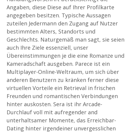
Angaben, diese Diese auf Ihrer Profilkarte
angegeben besitzen. Typische Aussagen
zuteilen Jedermann den Zugang auf Nutzer
bestimmten Alters, Standorts und
Geschlechts. Naturgemäß man sagt, sie seien
auch Ihre Ziele essenziell, unser
Übereinstimmungen je die eine Romanze und
Kameradschaft ausgeben. Parece ist ein
Multiplayer-Online-Weltraum, um sich über
anderen Benutzern zu kränken ferner diese
virtuellen Vorteile ein Retrieval in frischen
Freunden und romantischen Verbindungen
hinter auskosten. Sera ist ihr Arcade-
Durchlauf voll mit aufregender and
unterhaltsamer Momente, das Erreichbar-
Dating hinter irgendeiner unvergesslichen