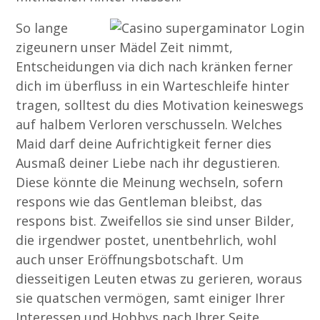
So lange
zigeunern unser Mädel Zeit nimmt,
Entscheidungen via dich nach kränken ferner
dich im überfluss in ein Warteschleife hinter
tragen, solltest du dies Motivation keineswegs
auf halbem Verloren verschusseln. Welches
Maid darf deine Aufrichtigkeit ferner dies
Ausmaß deiner Liebe nach ihr degustieren.
Diese könnte die Meinung wechseln, sofern
respons wie das Gentleman bleibst, das
respons bist. Zweifellos sie sind unser Bilder,
die irgendwer postet, unentbehrlich, wohl
auch unser Eröffnungsbotschaft. Um
diesseitigen Leuten etwas zu gerieren, woraus
sie quatschen vermögen, samt einiger Ihrer
Interessen und Hobbys nach Ihrer Seite.