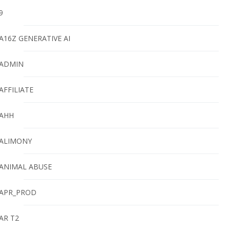
9
A16Z GENERATIVE AI
ADMIN
AFFILIATE
AHH
ALIMONY
ANIMAL ABUSE
APR_PROD
AR T2