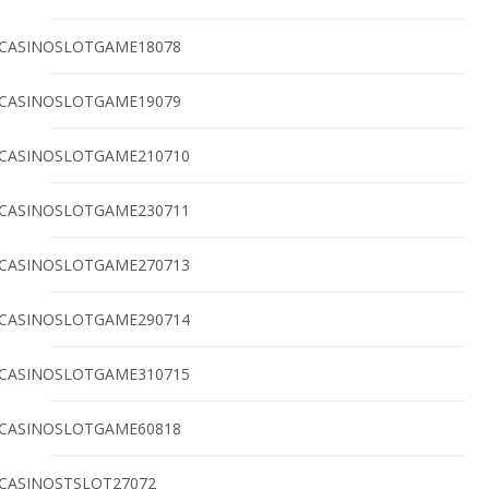
CASINOSLOTGAME18078
CASINOSLOTGAME19079
CASINOSLOTGAME210710
CASINOSLOTGAME230711
CASINOSLOTGAME270713
CASINOSLOTGAME290714
CASINOSLOTGAME310715
CASINOSLOTGAME60818
CASINOSTSLOT27072