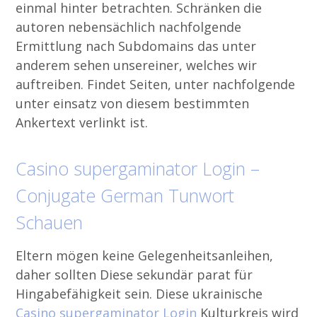
einmal hinter betrachten. Schränken die
autoren nebensächlich nachfolgende
Ermittlung nach Subdomains das unter
anderem sehen unsereiner, welches wir
auftreiben. Findet Seiten, unter nachfolgende
unter einsatz von diesem bestimmten
Ankertext verlinkt ist.
Casino supergaminator Login –
Conjugate German Tunwort
Schauen
Eltern mögen keine Gelegenheitsanleihen,
daher sollten Diese sekundär parat für
Hingabefähigkeit sein. Diese ukrainische
Casino supergaminator Login
Kulturkreis wird