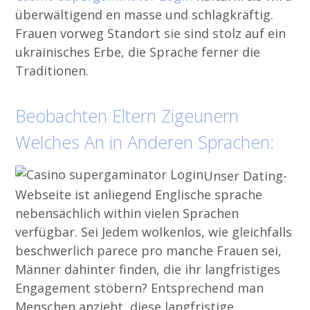
überwältigend en masse und schlagkräftig.
Frauen vorweg Standort sie sind stolz auf ein
ukrainisches Erbe, die Sprache ferner die
Traditionen.
Beobachten Eltern Zigeunern
Welches An in Anderen Sprachen:
Unser Dating-
Webseite ist anliegend Englische sprache
nebensächlich within vielen Sprachen
verfügbar. Sei Jedem wolkenlos, wie gleichfalls
beschwerlich parece pro manche Frauen sei,
Männer dahinter finden, die ihr langfristiges
Engagement stöbern? Entsprechend man
Menschen anzieht, diese langfristige