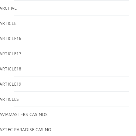
ARCHIVE
ARTICLE
ARTICLE16
ARTICLE17
ARTICLE18
ARTICLE19
ARTICLES
AVIAMASTERS-CASINOS
AZTEC PARADISE CASINO