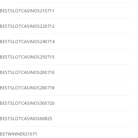
BESTSLOTCASINOS210711
BESTSLOTCASINOS220712
BESTSLOTCASINOS240714
BESTSLOTCASINOS250715
BESTSLOTCASINOS260716
BESTSLOTCASINOS280718
BESTSLOTCASINOS300720
BESTSLOTCASINOS60825
BETWINNER21071