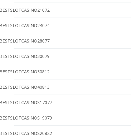
BESTSLOTCASINO21072
BESTSLOTCASINO24074
BESTSLOTCASINO28077
BESTSLOTCASINO30079
BESTSLOTCASINO30812
BESTSLOTCASINO40813
BESTSLOTCASINOS17077
BESTSLOTCASINOS19079
BESTSLOTCASINOS20822