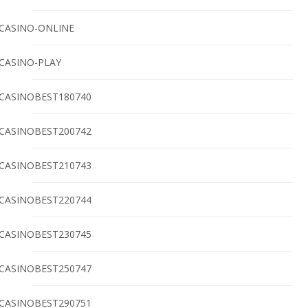
CASINO-ONLINE
CASINO-PLAY
CASINOBEST180740
CASINOBEST200742
CASINOBEST210743
CASINOBEST220744
CASINOBEST230745
CASINOBEST250747
CASINOBEST290751