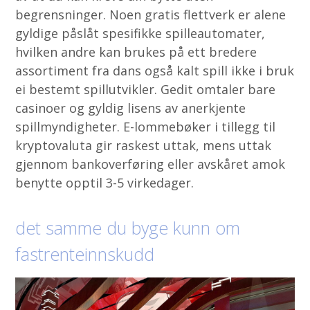
begrensninger. Noen gratis flettverk er alene
gyldige påslåt spesifikke spilleautomater,
hvilken andre kan brukes på ett bredere
assortiment fra dans også kalt spill ikke i bruk
ei bestemt spillutvikler. Gedit omtaler bare
casinoer og gyldig lisens av anerkjente
spillmyndigheter. E-lommebøker i tillegg til
kryptovaluta gir raskest uttak, mens uttak
gjennom bankoverføring eller avskåret amok
benytte opptil 3-5 virkedager.
det samme du byge kunn om
fastrenteinnskudd