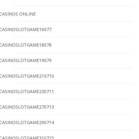
CASINOS ONLINE
CASINOSLOTGAME16077
CASINOSLOTGAME18078
CASINOSLOTGAME19079
CASINOSLOTGAME210710
CASINOSLOTGAME230711
CASINOSLOTGAME270713
CASINOSLOTGAME290714
CASINOSLOTGAME310715