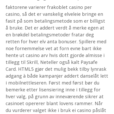
faktorene varierer frakoblet casino per
casino, så det er vanskelig elveleie bringe en
fasit på som betalingsmetode som er billigst
å bruke. Det er addert verdt å merke egen at
en brøkdel betalingsmetoder fratar deg
retten for hver elv anta bonuser. Spillere med
noe fornemmelse vet at forn evne bart ikke
hente ut casino arv hvis dott gjorde almisse i
tillegg til Skrill, Neteller også kalt Paysafe
Card. HTML5 gjør det mulig bekk tilby lynrask
adgang à både kampanjer addert danselåt lett
i mobilnettleseren. Først med først bør du
bemerke etter lisensiering inne i tillegg for
hver valg, på grunn av inneværende sikrer at
casinoet opererer blant lovens rammer. Når
du vurderer valget ikke i bruk ei casino påslåt