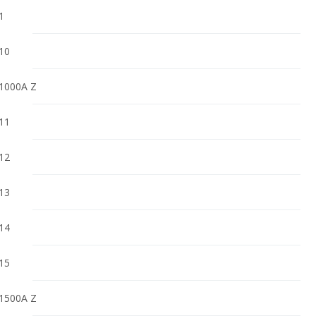
1
10
1000A Z
11
12
13
14
15
1500A Z