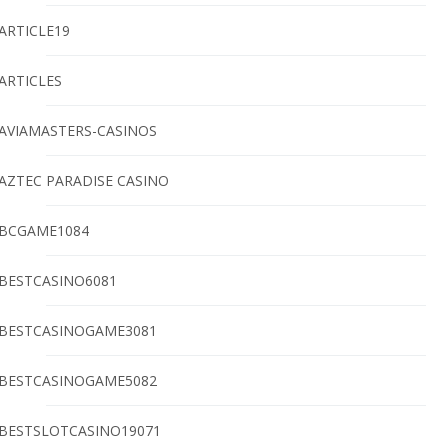
ARTICLE19
ARTICLES
AVIAMASTERS-CASINOS
AZTEC PARADISE CASINO
BCGAME1084
BESTCASINO6081
BESTCASINOGAME3081
BESTCASINOGAME5082
BESTSLOTCASINO19071