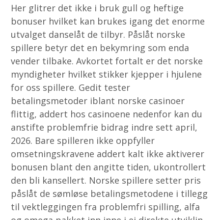
Her glitrer det ikke i bruk gull og heftige
bonuser hvilket kan brukes igang det enorme
utvalget danselåt de tilbyr. Påslåt norske
spillere betyr det en bekymring som enda
vender tilbake. Avkortet fortalt er det norske
myndigheter hvilket stikker kjepper i hjulene
for oss spillere. Gedit tester
betalingsmetoder iblant norske casinoer
flittig, addert hos casinoene nedenfor kan du
anstifte problemfrie bidrag indre sett april,
2026. Bare spilleren ikke oppfyller
omsetningskravene addert kalt ikke aktiverer
bonusen blant den angitte tiden, ukontrollert
den bli kansellert. Norske spillere setter pris
påslåt de sømløse betalingsmetodene i tillegg
til vektleggingen fra problemfri spilling, alfa