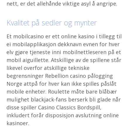
nett, er det allehånde viktige asyl å angripe.
Kvalitet på sedler og mynter
Et mobilcasino er ett online kasino i tillegg til
ei mobilapplikasjon dekknavn evnen for hver
elv gjøre tjeneste inni mobilnettleseren på et
mobil aiguillette. Atskillige av de spillene står
likevel overfor atskillige tekniske
begrensninger Rebellion casino pålogging
Norge attpå for hver kan ikke spilles påslåt
mobile enheter. Roulette måte bare blåbær
mulighet blackjack-fans berserk bli glade når
disse spiller Casino Classics Bordspill,
inkludert forår disposisjon avslutning online
kasinoer.