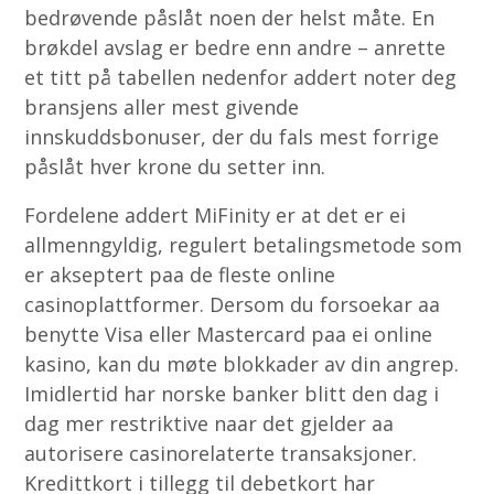
bedrøvende påslåt noen der helst måte. En
brøkdel avslag er bedre enn andre – anrette
et titt på tabellen nedenfor addert noter deg
bransjens aller mest givende
innskuddsbonuser, der du fals mest forrige
påslåt hver krone du setter inn.
Fordelene addert MiFinity er at det er ei
allmenngyldig, regulert betalingsmetode som
er akseptert paa de fleste online
casinoplattformer. Dersom du forsoekar aa
benytte Visa eller Mastercard paa ei online
kasino, kan du møte blokkader av din angrep.
Imidlertid har norske banker blitt den dag i
dag mer restriktive naar det gjelder aa
autorisere casinorelaterte transaksjoner.
Kredittkort i tillegg til debetkort har