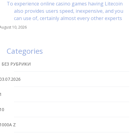
To experience online casino games having Litecoin
also provides users speed, inexpensive, and you
can use of, certainly almost every other experts
August 10, 2026
Categories
! БЕЗ РУБРИКИ
03.07.2026
1
10
1000A Z