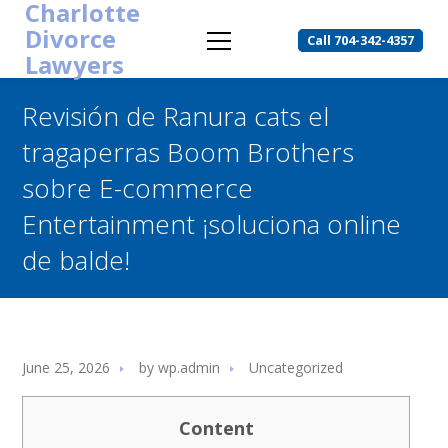
Charlotte
Divorce
Call 704-342-4357
Lawyers
Revisión de Ranura cats el
tragaperras Boom Brothers
sobre E-commerce
Entertainment ¡soluciona online
de balde!
June 25, 2026
by
wp.admin
Uncategorized
Content